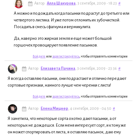
Автор:
Алла Шакурова
, 3 сентября, 2009 - 18:23
#
А можно и подождать когда пасынки подрастут до третьего или
четвертого листика. И уже потом отломить их зубочисткой.
Посадить в смесь сфагнума и вермикулита.
Да, наверно это жирная земля и еще может большой
горшочек провоцируют появление пасынков.
Войдите
или
зарегистрируйтесь
, чтобы отправлять комментарии
Автор:
Елизавета Пачина
, 3 сентября, 2009 - 23:36
#
Я всегда оставляю пасынки, они подрастают и отлично передают
сортовые признаки, намного лучше чем черенки с листа!
Войдите
или
зарегистрируйтесь
, чтобы отправлять комментарии
Автор:
Елена Мицнер
, 4 сентября, 2009 - 04:50
#
Я заметила, что некоторые сорта охотно дают пасынки, а от
некоторых не дождешся. Если меня интересует сорт, и к тому же
он может спортировать от листа, я оставляю пасынок, даю ему