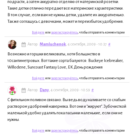
подрасти, а затем аккуратно отделяю от материнской розетки.
Такие детки отлично передают все материнские характеристики.
В том случае, если вам не нужны детки, удалите их аккуратненько.
Так же соглашусь с девочками, может и переизбыток удобрения.
Войдите
или
зарегистрируйтесь
, чтобы отправлять комментарии
Автор:
Mamluchenok
, 4 сентября, 2009 - 10:37
#
Возможно и горшки великоваты, хотя большнство в
10сантиметровых. Вот такие сорта балуются: Buckeye Icebreaker,
Willodene, Suncoast Fantasy Love, ЕК День рождения
Войдите
или
зарегистрируйтесь
, чтобы отправлять комментарии
Автор:
Dany
, 4 сентября, 2009 - 10:59
#
C фитильном поливом связано. Вы ведь воду наливаете со слабым
раствором удобрений наверняка. Вот они и "жируют". Зубочисткой
маленькой удобно удалять пока пасынки маленькие, если они не
нужны.
Войдите
или
зарегистрируйтесь
, чтобы отправлять комментарии