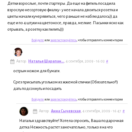
Детки взрослые, почти стартеры. Да еще на фитиль посадила
взрослую несортовую фиалку- у нее начала двоиться розетка и
цветы начали кучерявиться, чего раньше не наблюдалось)) да
еще и по 4 штуки на цветоносе, правда, мелкие. Пасынки ясно как
отрывать, а розетку как пилить)))
Войдите
или
зарегистрируйтесь
, чтобы отправлять комментарии
Автор:
Наталья Шарапан...
, 4 сентября, 2009 - 16:03
#
острым ножом для бумаги.
Срез присыпать угольком из жжемой спички (Обязательно!!)
дать подсохнуть и посадить
Войдите
или
зарегистрируйтесь
, чтобы отправлять комментарии
Автор:
Анна Сычевская
, 4 сентября, 2009 - 16:47
#
Наталья здравствуйте! Хотела спросить, Ваша подарочная
детка Нежность растет замечательно, только я на что