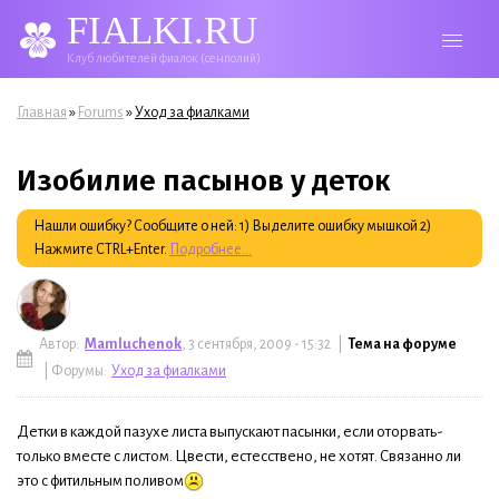
FIALKI.RU
Клуб любителей фиалок (сенполий)
Вы здесь
»
»
Главная
Forums
Уход за фиалками
Изобилие пасынов у деток
Нашли ошибку? Сообщите о ней: 1) Выделите ошибку мышкой 2)
Нажмите CTRL+Enter.
Подробнее...
Автор:
Mamluchenok
, 3 сентября, 2009 - 15:32 |
Тема на форуме
| Форумы:
Уход за фиалками
Детки в каждой пазухе листа выпускают пасынки, если оторвать-
только вместе с листом. Цвести, естесствено, не хотят. Связанно ли
это с фитильным поливом