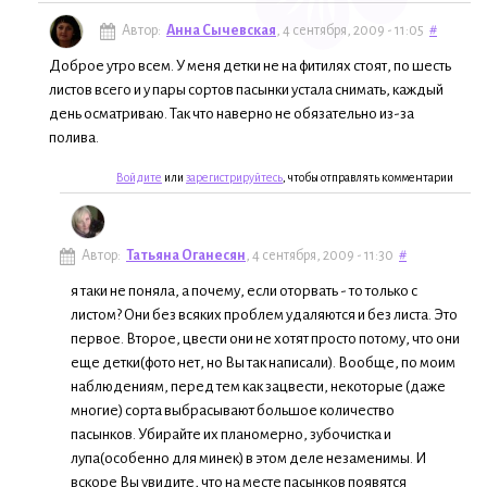
Автор:
Анна Сычевская
, 4 сентября, 2009 - 11:05
#
Доброе утро всем. У меня детки не на фитилях стоят, по шесть
листов всего и у пары сортов пасынки устала снимать, каждый
день осматриваю. Так что наверно не обязательно из-за
полива.
Войдите
или
зарегистрируйтесь
, чтобы отправлять комментарии
Автор:
Татьяна Оганесян
, 4 сентября, 2009 - 11:30
#
я таки не поняла, а почему, если оторвать - то только с
листом? Они без всяких проблем удаляются и без листа. Это
первое. Второе, цвести они не хотят просто потому, что они
еще детки(фото нет, но Вы так написали). Вообще, по моим
наблюдениям, перед тем как зацвести, некоторые (даже
многие) сорта выбрасывают большое количество
пасынков. Убирайте их планомерно, зубочистка и
лупа(особенно для минек) в этом деле незаменимы. И
вскоре Вы увидите, что на месте пасынков появятся