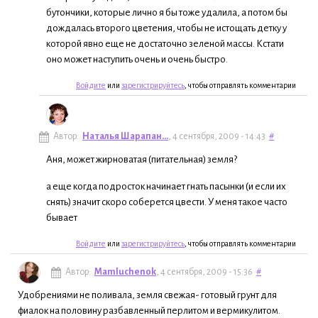
бутончики, которые лично я бы тоже удалила, а потом бы
дождалась второго цветения, чтобы не истощать детку у
которой явно еще не достаточно зеленой массы. Кстати
оно может наступить очень и очень быстро.
Войдите
или
зарегистрируйтесь
, чтобы отправлять комментарии
Автор:
Наталья Шарапан...
, 4 сентября, 2009 - 14:43
#
Аня, может жирноватая (питательная) земля?
а еще когда подросток начинает гнать пасынки (и если их
снять) значит скоро соберется цвести. У меня такое часто
бывает
Войдите
или
зарегистрируйтесь
, чтобы отправлять комментарии
Автор:
Mamluchenok
, 4 сентября, 2009 - 15:36
#
Удобрениями не поливала, земля свежая- готовый грунт для
фиалок на половину разбавленный перлитом и вермикулитом.