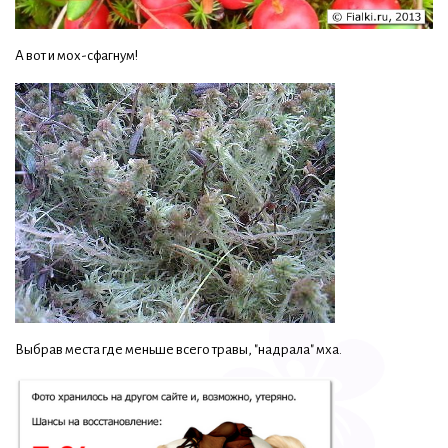
А вот и мох-сфагнум!
Выбрав места где меньше всего травы, "надрала" мха.