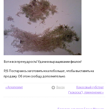
Вот и вся премудрость! Удачи в выращивании фиалок!
P/S Постараюсь заготовить мха побольше, чтобы выставить на
продажу. Об этом сообщу дополнительно.
« Агроперлит
Вверх
Кокосовый субстрат
("кокоска"), применение »