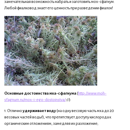
замечательная возможность набрать и заготовить мох-сфагнум.
Любой фиалковод знает его ценность при разведении фиалок!
Основные достоинства мха-сфагнума
(
http://www.moh-
sfagnum.ru/mox-i-ego-dostoinstva/
):
1. Отлично
удерживает воду
(на одну весовую часть мха до 20
весовых частей воды!), что препятствует доступу кислорода к
органическим отложениям, замедляя их разложение;