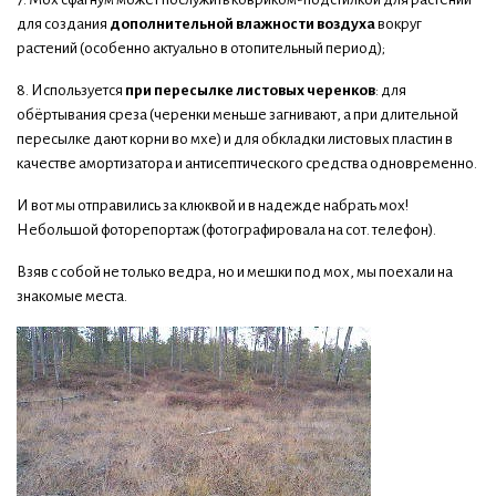
для создания
дополнительной влажности воздуха
вокруг
растений (особенно актуально в отопительный период);
8. Используется
при пересылке листовых черенков
: для
обёртывания среза (черенки меньше загнивают, а при длительной
пересылке дают корни во мхе) и для обкладки листовых пластин в
качестве амортизатора и антисептического средства одновременно.
И вот мы отправились за клюквой и в надежде набрать мох!
Небольшой фоторепортаж (фотографировала на сот. телефон).
Взяв с собой не только ведра, но и мешки под мох, мы поехали на
знакомые места.