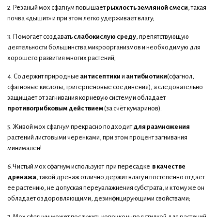
2. Резаный мох сфагнум повышает
рыхлость земляной смеси
, такая
почва «дышит» и при этом легко удерживает влагу;
3. Помогает создавать
слабокислую среду
, препятствующую
деятельности большинства микроорганизмов и необходимую для
хорошего развития многих растений;
4. Содержит природные
антисептики
и
антибиотики
(сфагнол,
сфагновые кислоты, тритерпеновые соединения), а следовательно
защищает от загнивания корневую систему и обладает
противогрибковым действием
(за счёт кумаринов).
5. Живой мох сфагнум прекрасно подходит
для размножения
растений листовыми черенками, при этом процент загнивания
минимален!
6.Чистый мох сфагнум используют при пересадке
в качестве
дренажа
, такой дренаж отлично держит влагу и постепенно отдает
ее растению, не допуская переувлажнения субстрата, и к тому же он
обладает оздоровляющими, дезинфицирующими свойствами;
7. Мох сфагнум может послужить ковриком-подстилкой для растений