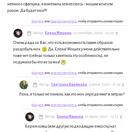
немного сфагнума, я изменила землесмесь - мошки исчезли
разом. Да будет мох!!!
Войдите
или
зарегистрируйтесь
, чтобы отправлять комментарии
Автор:
Елена Мицнер
, 27 сентября, 2009 - 07:26
#
Очень рада за Вас, что есть возможность таким образом
раздобыть мох.
Да, Елена! Мошек у меня действительно
тоже нет (сейчас только заметила эту особенность), не
подумала бы что из за мха!
Войдите
или
зарегистрируйтесь
, чтобы отправлять комментарии
Автор:
Светлана Баринова
, 4 июня, 2010 - 21:59
#
Лена, я только не поняла, как это мох определяют в литрах?
Войдите
или
зарегистрируйтесь
, чтобы отправлять комментарии
Автор:
Елена Мицнер
, 15 июня, 2010 - 10:57
#
Берем ковш (или другую подходящую емкость) на 1