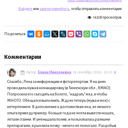
Блог пользователя Елена Мицнер
Войдите
или
зарегистрируйтесь
, чтобы отправлять комментарии
16258 просмотров
Поделиться:
Комментарии
Автор:
Елена Николаевна
, 26 сентября, 2009 - 20:10
#
Спасибо, Лена за информацию и фоторепортаж. Я на днях
проводила мужа в командировку (в Тюменскую обл., ХМАО).
Попросила его съездить на болото, "надрать" мха, и чтобы
МНОГО. Обещался выполнить. Жду их теперь (мужа и мох) с
нетерпением. В дополнение к достоинствам мха, из личного
опыта приведу пример: больше года не могла вывести мошек,
летали стаями. И уменьшала полив, и пользовалась разными
препаратами, и рыхлила почву - ничего не помогало. Раздобыв