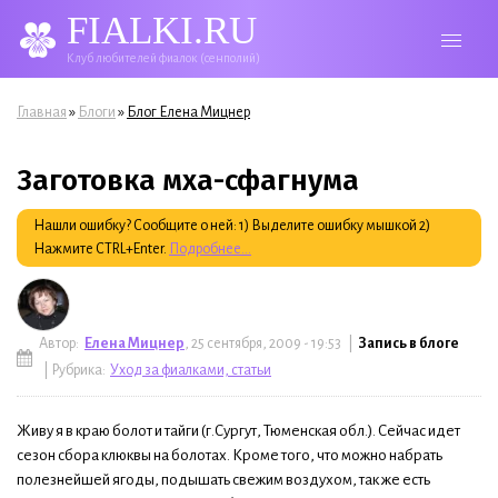
FIALKI.RU
Клуб любителей фиалок (сенполий)
Вы здесь
»
»
Главная
Блоги
Блог Елена Мицнер
Заготовка мха-сфагнума
Нашли ошибку? Сообщите о ней: 1) Выделите ошибку мышкой 2)
Нажмите CTRL+Enter.
Подробнее...
Автор:
Елена Мицнер
, 25 сентября, 2009 - 19:53 |
Запись в блоге
| Рубрика:
Уход за фиалками, статьи
Живу я в краю болот и тайги (г.Сургут, Тюменская обл.). Сейчас идет
сезон сбора клюквы на болотах. Кроме того, что можно набрать
полезнейшей ягоды, подышать свежим воздухом, так же есть