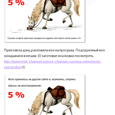
Приехав на дачу,разложила мох на просушку. Подсушенный мох
складываем в мешки. (О заготовке мха можно посмотреть
http://www.moh-sfagnum.ru/mox-sfagnum-svojstva-primenenie-
zagotovka/
)