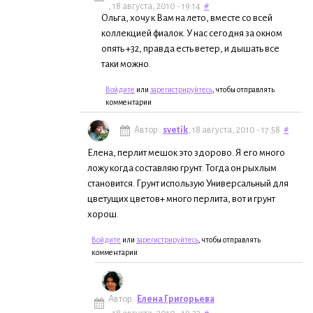
, 18 августа, 2010 - 19:14
#
Ольга, хочу к Вам на лето, вместе со всей
коллекцией фиалок. У нас сегодня за окном
опять +32, правда есть ветер, и дышать все
таки можно.
Войдите
или
зарегистрируйтесь
, чтобы отправлять
комментарии
Автор:
svetik
, 18 августа, 2010 - 17:58
#
Елена, перлит мешок это здорово. Я его много
ложу когда составляю грунт. Тогда он рыхлым
становится. Грунт использую Универсальный для
цветущих цветов+ много перлита, вот и грунт
хорош.
Войдите
или
зарегистрируйтесь
, чтобы отправлять
комментарии
Автор:
Елена Григорьева