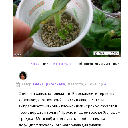
Войдите
или
зарегистрируйтесь
, чтобы отправлять комментарии
Автор:
Елена Григорьева
, 18 августа, 2010 - 10:19
#
Света, я правильно поняла, что Вы оставляете перлит на
корешках, а тот, который остался в кюветке от сливок,
выбрасываете? И новый пасынок (или черенок) сажаете в
новую порцию перлита? Просто в нашем городе (большом
и рядом с Москвой) я столкнулась с необъяснимым
дефицитом посадочного материала для фиалок.