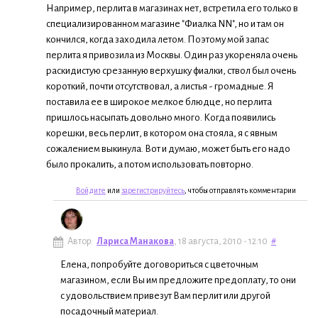
Например, перлита в магазинах нет, встретила его только в
специализированном магазине "Фиалка NN", но и там он
кончился, когда заходила летом. Поэтому мой запас
перлита я привозила из Москвы. Один раз укореняла очень
раскидистую срезанную верхушку фиалки, ствол был очень
короткий, почти отсутствовал, а листья - громадные. Я
поставила ее в широкое мелкое блюдце, но перлита
пришлось насыпать довольно много. Когда появились
корешки, весь перлит, в котором она стояла, я с явным
сожалением выкинула. Вот и думаю, может быть его надо
было прокалить, а потом использовать повторно.
Войдите
или
зарегистрируйтесь
, чтобы отправлять комментарии
Автор:
Лариса Манакова
, 18 августа, 2010 - 12:10
#
Елена, попробуйте договориться с цветочным
магазином, если Вы им предложите предоплату, то они
с удовольствием привезут Вам перлит или другой
посадочный материал.