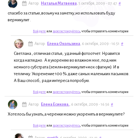
Автор:
Наталья Матвеева
, 5 октября, 2009 - 07:47
#
спасибо за статью,возьму на заметку,но использовать буду
вермикулит .
Войдите
или
зарегистрируйтесь
, чтобы отправлять комментарии
Автор:
Елена Окользина
, 6 октября, 2009 - 16:51
#
Светлана , отличная статья, удачный фотоотчет. Нравится
когда наглядно. А я укореняю во влажном мхе, под ним
немного субстрата (земля+вермикулит+мох сфагнум). И в
тепличку. Укоренение 100 % даже самых маленьких пасынков.
А Ваш способ, ради интереса попробую.
Войдите
или
зарегистрируйтесь
, чтобы отправлять комментарии
Автор:
Елена Есикова.
, 6 октября, 2009 - 16:56
#
Хотелось бы узнать,а черенки можно укоренять в вермикулите?
Войдите
или
зарегистрируйтесь
, чтобы отправлять комментарии
Автор:
svetik
, 6 октября, 2009 - 17:41
#