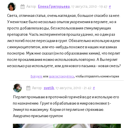
Автор:
Елена Григорьева
, 17 августа, 2010 - 19:47
#
Света, отличная статья, очень наглядная, большое спасибо за нее.
У меня тоже было несколько опытов укоренения в перлите, но я
просто добавляла воды, без использования стимулирующих
препаратов. Часть экспериментов прошла удачно, но один раз
лист погиб после пересадки в грунт. Обязательно использую идею
с иммуноцитотитом, или что-нибудь похожее в наших магазинах
посмотрю. Муж мне сказал (он по образованию химик), что перлит
после прокаливания можно использовать повторно. А Вы перлит
несколько раз используете, или для нового пасынка - новая смесь?
Войдите
или
зарегистрируйтесь
, чтобы отправлять комментарии
Автор:
svetik
, 17 августа, 2010 - 21:42
#
Перлит промываю в проточной горячей воде и использую его
по назначению. Грунт я обрабатываю в микроволновке 5-
7минут по максимуму. Корни от перлита не стряхиваю.
Аккуратно присыпаю грунтом