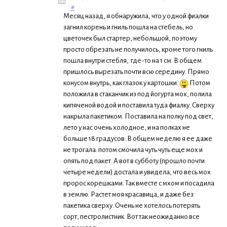
#
Месяц назад, я обнаружила, что у одной фиалки
загнил корень и гниль пошла на стебель, но
цветочек был стартер, небольшой, поэтому
просто обрезать не получилось, кроме того гниль
пошла внутри стебля, где-то на 1 см. В общем
пришлось вырезать почти всю середину. Прямо
конусом внутрь, как глазок у картошки.
Потом
положила в стаканчик из под йогурта мох, полила
кипяченой водой и поставила туда фиалку. Сверху
накрыла пакетиком. Поставила на полку под свет,
лето у нас очень холодное, и на полках не
больше 18 градусов. В общем неделю я ее даже
не трогала. потом смочила чуть чуть еще мох и
опять под пакет. А вот в субботу (прошло почти
четыре недели) достала и увидела, что весь мох
пророс корешками. Так вместе с мхом и посадила
в землю. Растет моя красавица, и даже без
пакетика сверху. Очень не хотелось потерять
сорт, пестролистник. Вот так неожиданно все