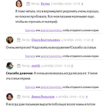
Автор:
Катик
, 5 октября, 2009 - 01:18
#
Я тоже читала, что в вермикулите укоренять очень хорошо,
но пока не пробовала. Все мои пасынки маленькие еще,
чтобы их отрезать от матери)).
Войдите
или
зарегистрируйтесь
, чтобы отправлять комментарии
Автор:
Ольга Анатольевна
, 4 октября, 2009 - 11:20
#
Очень интересно! Надо взять на вооружение!Спасибо за статью.
Войдите
или
зарегистрируйтесь
, чтобы отправлять комментарии
Автор:
svetik
, 4 октября, 2009 - 11:23
#
Спасибо девочки
. Я очень волновалась когда писала ее. У меня
эта статья первая.
Войдите
или
зарегистрируйтесь
, чтобы отправлять комментарии
Автор:
Алина Вольская
, 4 октября, 2009 - 12:37
#
Я всегда даю пасынкам вырасти побольше возле мамы и потом