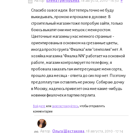
Автор:
Елена Григорьева
, 18 августа, 2010 - 16:50
#
Спасибо за все идеи. Вот теперь точно не буду
выкидывать, промою и прокалю в духовке. В
строительный магазин тоже попробую зайти, только
боюсь выкатят они мне мешок с меня ростом.
Цветочные магазины у нас немного странные -
ориентированы в основном на срезанные цветы,
иногда просто грунта "Фиалка" или "сенполия" нет. А
хозяйка магазина "Фиалка NN" работает на основной
работе, магазин контролирует по телефону, я
пробовала заказать там интересующие меня сорта,
прошло два месяца - ответа до сих пор нет. Поэтому
предоплату там оставлять не рискну. Собираю дочку
в Москву, надеюсь привезет она мне какие-нибудь
новинки фиалочек и партию перлита.
Войдите
или
зарегистрируйтесь
, чтобы отправлять
комментарии
Автор:
Ольга Шестакова
, 18 августа, 2010 - 17:14