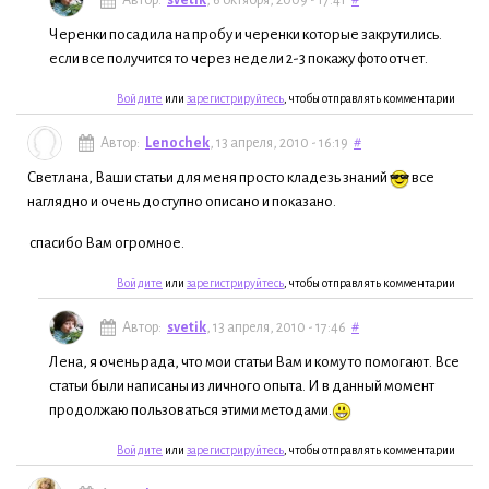
Черенки посадила на пробу и черенки которые закрутились.
если все получится то через недели 2-3 покажу фотоотчет.
Войдите
или
зарегистрируйтесь
, чтобы отправлять комментарии
Автор:
Lenochek
, 13 апреля, 2010 - 16:19
#
Светлана, Ваши статьи для меня просто кладезь знаний
все
наглядно и очень доступно описано и показано.
спасибо Вам огромное.
Войдите
или
зарегистрируйтесь
, чтобы отправлять комментарии
Автор:
svetik
, 13 апреля, 2010 - 17:46
#
Лена, я очень рада, что мои статьи Вам и кому то помогают. Все
статьи были написаны из личного опыта. И в данный момент
продолжаю пользоваться этими методами.
Войдите
или
зарегистрируйтесь
, чтобы отправлять комментарии