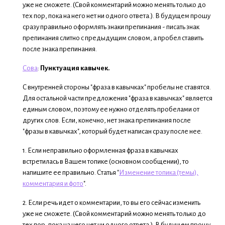
уже не сможете. (Свой комментарий можно менять только до
тех пор, пока на него нет ни одного ответа.). В будущем прошу
сразу правильно оформлять знаки препинания - писать знак
препинания слитно с предыдущим словом, а пробел ставить
после знака препинания.
Сова
:
Пунктуация кавычек.
С внутренней стороны "фраза в кавычках" пробелы не ставятся.
Для остальной части предложения "фраза в кавычках" является
единым словом, поэтому ее нужно отделять пробелами от
других слов. Если, конечно, нет знака препинания после
"фразы в кавычках", который будет написан сразу после нее.
1. Если неправильно оформленная фраза в кавычках
встретилась в Вашем топике (основном сообщении), то
напишите ее правильно. Статья "
Изменение топика (темы),
комментария и фото
".
2. Если речь идет о комментарии, то вы его сейчас изменить
уже не сможете. (Свой комментарий можно менять только до
тех пор, пока на него нет ни одного ответа.). В будущем прошу