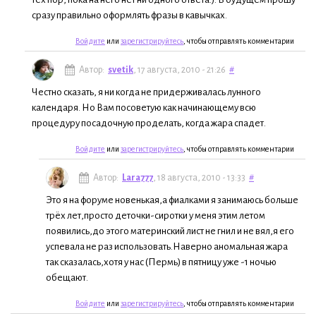
сразу правильно оформлять фразы в кавычках.
Войдите
или
зарегистрируйтесь
, чтобы отправлять комментарии
Автор:
svetik
, 17 августа, 2010 - 21:26
#
Честно сказать, я ни когда не придерживалась лунного
календаря. Но Вам посоветую как начинающему всю
процедуру посадочную проделать, когда жара спадет.
Войдите
или
зарегистрируйтесь
, чтобы отправлять комментарии
Автор:
Lara777
, 18 августа, 2010 - 13:33
#
Это я на форуме новенькая,а фиалками я занимаюсь больше
трёх лет,просто деточки-сиротки у меня этим летом
появились,до этого материнский лист не гнил и не вял,я его
успевала не раз использовать.Наверно аномальная жара
так сказалась,хотя у нас (Пермь) в пятницу уже -1 ночью
обещают.
Войдите
или
зарегистрируйтесь
, чтобы отправлять комментарии