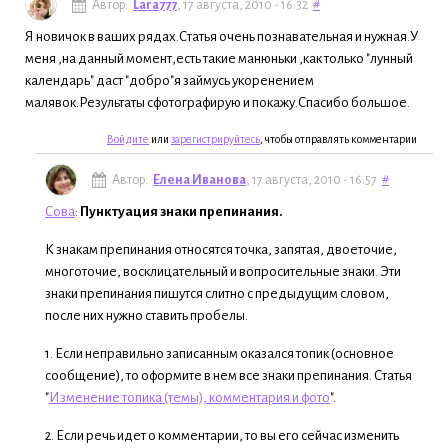
Автор:
Lara777
, 17 августа, 2010 - 16:32
#
Я новичок в ваших рядах.Статья очень познавательная и нужная.У
меня ,на данный момент,есть такие манюньки ,как только "лунный
календарь" даст "добро"я займусь укоренением
малявок.Результаты сфотографирую и покажу.Спасибо большое.
Войдите
или
зарегистрируйтесь
, чтобы отправлять комментарии
Автор:
Елена Иванова
, 17 августа, 2010 - 16:57
#
Сова
:
Пунктуация знаки препинания.
К знакам препинания относятся точка, запятая, двоеточие,
многоточие, восклицательный и вопросительные знаки. Эти
знаки препинания пишутся слитно с предыдущим словом,
после них нужно ставить пробелы.
1. Если неправильно записанным оказался топик (основное
сообщение), то оформите в нем все знаки препинания. Статья
"
Изменение топика (темы), комментария и фото
".
2. Если речь идет о комментарии, то вы его сейчас изменить