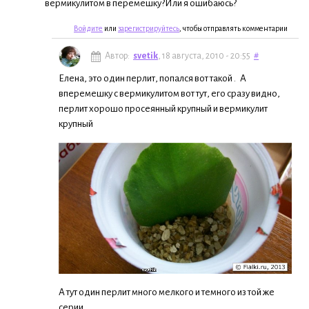
вермикулитом в перемешку?Или я ошибаюсь?
Войдите
или
зарегистрируйтесь
, чтобы отправлять комментарии
Автор:
svetik
, 18 августа, 2010 - 20:55
#
Елена, это один перлит, попался вот такой . А
вперемешку с вермикулитом вот тут, его сразу видно,
перлит хорошо просеянный крупный и вермикулит
крупный
А тут один перлит много мелкого и темного из той же
серии