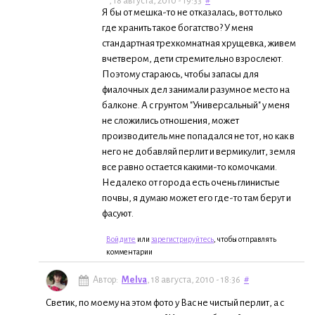
, 18 августа, 2010 - 19:33
#
Я бы от мешка-то не отказалась, вот только
где хранить такое богатство? У меня
стандартная трехкомнатная хрущевка, живем
вчетвером, дети стремительно взрослеют.
Поэтому стараюсь, чтобы запасы для
фиалочных дел занимали разумное место на
балконе. А с грунтом "Универсальный" у меня
не сложились отношения, может
производитель мне попадался не тот, но как в
него не добавляй перлит и вермикулит, земля
все равно остается какими-то комочками.
Недалеко от города есть очень глинистые
почвы, я думаю может его где-то там берут и
фасуют.
Войдите
или
зарегистрируйтесь
, чтобы отправлять
комментарии
Автор:
Melva
, 18 августа, 2010 - 18:36
#
Светик, по моему на этом фото у Вас не чистый перлит, а с