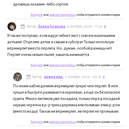
дрожишь за каким-либо сортом.
Войдите
или
зарегистрируйтесь
, чтобы отправлять комментарии
Автор:
Елена Гусарова
, 4 октября, 2009 - 11:06
#
Я так же поступаю, если вдруг гибнет лист с совсем маленькими
детками. Отделяю детки и сажаю в субстрат.Только использую
вермикулит вместо перлита. Но, думаю, особой разницы нет.
Перлит очень сильно пылит, кашель начинается.
Войдите
или
зарегистрируйтесь
, чтобы отправлять комментарии
Автор:
ирина ник.
, 5 октября, 2009 - 00:25
#
По моим наблюдениям вермикулит лучше чем перлит. В нем
лучше и быстрее развивается корневая, а еще он безопаснее
грунта. Много листиков уже посадила, только перед посадкой
окунаю черенок в р-р триходермина или поливаю этим р-ром
(вместо воды). Так как ни вермикулит, ни перлит не промываю.
Войдите
или
зарегистрируйтесь
, чтобы отправлять комментарии