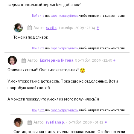
садила в промытый перлит без добавок?
Войдите
или
зарегистрируйтесь
, чтобы отправлять комментарии
Автор:
svetik
, 3 октября, 2009 - 22:34
#
Тоже из под сливок
Войдите
или
зарегистрируйтесь
, чтобы отправлять комментарии
Автор:
Екатерина Титова
, 3 октября, 2009 - 22:43
#
Отличная статья!!! Очень показательная!!
У меня тоже такие детки есть. Пока еще не отделенные. Вот и
попробую такой способ.
А может и покажу, что у меня из этого получилось )))
Войдите
или
зарегистрируйтесь
, чтобы отправлять комментарии
Автор:
svetlana p
, 4 октября, 2009 - 01:42
#
Светик, отличная статья, очень познавательно . Особенно если