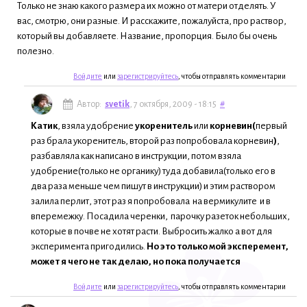
Только не знаю какого размера их можно от матери отделять. У
вас, смотрю, они разные. И расскажите, пожалуйста, про раствор,
который вы добавляете. Название, пропорция. Было бы очень
полезно.
Войдите
или
зарегистрируйтесь
, чтобы отправлять комментарии
Автор:
svetik
, 7 октября, 2009 - 18:15
#
Катик
, взяла удобрение
укоренитель
или
корневин(
первый
раз брала укоренитель, второй раз попробовала корневин
)
,
разбавляла как написано в инструкции, потом взяла
удобрение(только не органику) туда добавила(только его в
два раза меньше чем пишут в инструкции) и этим раствором
залила перлит, этот раз я попробовала на вермикулите и в
вперемежку. Посадила черенки, парочку разеток небольших,
которые в почве не хотят расти. Выбросить жалко а вот для
эксперимента пригодились.
Но это только мой эксперемент,
может я чего не так делаю, но пока получается
Войдите
или
зарегистрируйтесь
, чтобы отправлять комментарии