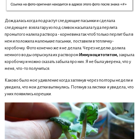
Дождалась когда подрастут следующие пасынки и сделала
следующее: взяла тару из под сливок насыпала туда перлита
промытого налила раствора - корневина так чтоб только перлит был в
нем и положила маленькие пасынки, поставили в тепличку-
коробочку. Фото конечно же я не делала. Через неделю долила
немного воды опрыснула их раствором
Иммуноцитотитом,
закрыла
коробочку и можно сказать забыла про них. Я не была уверена, что у
меня, что-то получиться.
Каково было мое удивление когда заглянув через полторы недели и
увидила, что мои детки вытянулись. Потянув за листики я увидела, что
у них появились корешки.