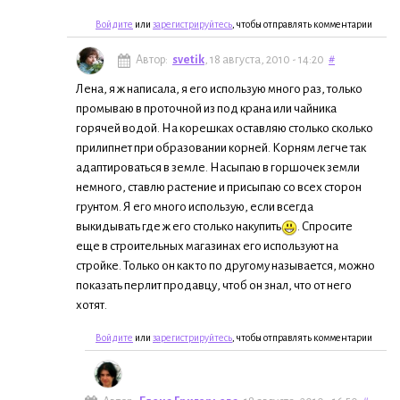
Войдите
или
зарегистрируйтесь
, чтобы отправлять комментарии
Автор:
svetik
, 18 августа, 2010 - 14:20
#
Лена, я ж написала, я его использую много раз, только
промываю в проточной из под крана или чайника
горячей водой. На корешках оставляю столько сколько
прилипнет при образовании корней. Корням легче так
адаптироваться в земле. Насыпаю в горшочек земли
немного, ставлю растение и присыпаю со всех сторон
грунтом. Я его много использую, если всегда
выкидывать где ж его столько накупить
. Спросите
еще в строительных магазинах его используют на
стройке. Только он как то по другому называется, можно
показать перлит продавцу, чтоб он знал, что от него
хотят.
Войдите
или
зарегистрируйтесь
, чтобы отправлять комментарии