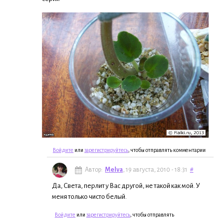
Войдите
или
зарегистрируйтесь
, чтобы отправлять комментарии
Автор:
Melva
, 19 августа, 2010 - 18:31
#
Да, Света, перлит у Вас другой, не такой как мой. У
меня только чисто белый.
Войдите
или
зарегистрируйтесь
, чтобы отправлять