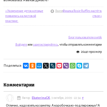
волновалась. А вы как думаете?
« Укоренение деток которые
Вверх
Фиалка Rosie Ruffles растёт в
появились на листовой
ствол »
пластине.
Блог пользователя svetik
Войдите
или
зарегистрируйтесь
, чтобы отправлять комментарии
26441 просмотр
Поделиться:
Комментарии
Автор:
EkaterinaGK
, 3 октября, 2009 - 22:34
#
Отлично, надо взять на заметку. А коробочка из-под пирожных? А