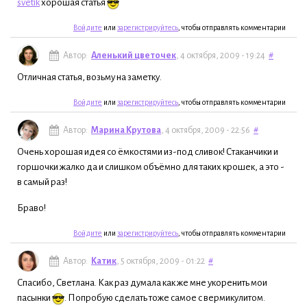
svetik
хорошая статья
Войдите
или
зарегистрируйтесь
, чтобы отправлять комментарии
Автор:
Аленький цветочек
, 4 октября, 2009 - 19:24
#
Отличная статья, возьму на заметку.
Войдите
или
зарегистрируйтесь
, чтобы отправлять комментарии
Автор:
Марина Крутова
, 4 октября, 2009 - 22:56
#
Очень хорошая идея со ёмкостями из-под сливок! Стаканчики и
горшочки жалко да и слишком объёмно для таких крошек, а это -
в самый раз!
Браво!
Войдите
или
зарегистрируйтесь
, чтобы отправлять комментарии
Автор:
Катик
, 5 октября, 2009 - 01:22
#
Спасибо, Светлана. Как раз думала как же мне укоренить мои
пасынки
. Попробую сделать тоже самое с вермикулитом.