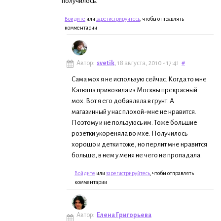
получилось.
Войдите
или
зарегистрируйтесь
, чтобы отправлять
комментарии
Автор:
svetik
, 18 августа, 2010 - 17:41
#
Сама мох я не использую сейчас. Когда то мне
Катюша привозила из Москвы прекрасный
мох. Вот я его добавляла в грунт. А
магазинный у нас плохой-мне не нравится.
Поэтому и не пользуюсь им. Тоже большие
розетки укореняла во мхе. Получилось
хорошо и детки тоже, но перлит мне нравится
больше, в нем у меня не чего не пропадала.
Войдите
или
зарегистрируйтесь
, чтобы отправлять
комментарии
Автор:
Елена Григорьева