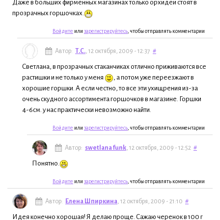
Даже в больших фирменных магазинах только орхидеи стоят в
прозрачных горшочках.
Войдите
или
зарегистрируйтесь
, чтобы отправлять комментарии
Автор:
Т.С.
, 12 октября, 2009 - 12:37
#
Светлана, в прозрачных стаканчиках отлично приживаются все
растишки и не только у меня
, а потом уже переезжают в
хорошие горшки. А если честно, то все эти ухищрения из-за
очень скудного ассортимента горшочков в магазине. Горшки
4-6см. у нас практически невозможно найти.
Войдите
или
зарегистрируйтесь
, чтобы отправлять комментарии
Автор:
swetlana funk
, 12 октября, 2009 - 12:52
#
Понятно.
Войдите
или
зарегистрируйтесь
, чтобы отправлять комментарии
Автор:
Елена Шпиркина
, 12 октября, 2009 - 21:10
#
Идея конечно хорошая! Я делаю проще. Сажаю черенок в 100 г