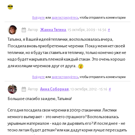
Войдите
или
зарегистрируйтесь
, чтобы отправлять комментарии
Автор:
Жанна Тягина
, 15 октября, 2009 - 16:56
#
Татьяна, я Вашей идеей теплички, воспользовалась вчера,
Посадила вновь приобретенные черенки. Пока у меня нет своей
теплички, но я буду так ставить и в тепличку, только конечно уже не
надо будет накрывать пленкой каждый стакан. Это очень хорошо
для изоляции черенков друг от друга...
Войдите
или
зарегистрируйтесь
, чтобы отправлять комментарии
Автор:
Анна Соборная
, 13 октября, 2012 - 15:16
#
Большое спасибо за идею, Татьяна!
Сегодня посадила свои черенки в 200гр стаканчики. Листики
немного выпирают - это ничего страшного? Воспользовалась
укрывным материалом - надо ли дырявить его? И последнее - не
тесно ли там будет деткам? или как дадут корни лучше пересадить