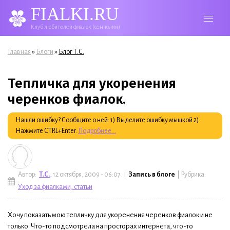
FIALKI.RU
Клуб любителей фиалок (сенполий)
Вы здесь
»
»
Главная
Блоги
Блог Т.С.
Тепличка для укоренения
черенков фиалок.
Нашли ошибку? Сообщите о ней: 1) Выделите ошибку мышкой 2)
Нажмите CTRL+Enter.
Подробнее...
Автор:
Т.С.
, 12 октября, 2009 - 06:07 |
Запись в блоге
| Рубрика:
Уход за фиалками, статьи
Хочу показать мою тепличку для укоренения черенков фиалок и не
только. Что-то подсмотрела на просторах интернета, что-то