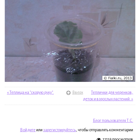
« Теплица на "скорую руку".
Вверх
Теплички для черенков,
деток и взрослых растений. »
Блог пользователя Т.С.
Войдите
или
зарегистрируйтесь
, чтобы отправлять комментарии
17119 просмотров