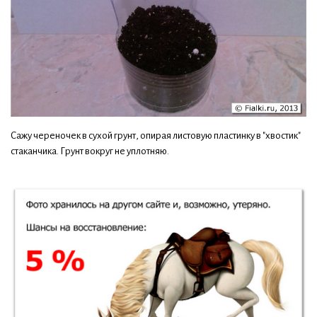
Сажу череночек в сухой грунт, опирая листовую пластинку в "хвостик"
стаканчика. Грунт вокруг не уплотняю.