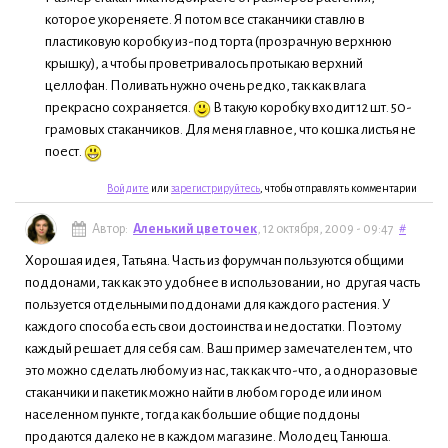
которое укореняете. Я потом все стаканчики ставлю в
пластиковую коробку из-под торта (прозрачную верхнюю
крышку), а чтобы проветривалось протыкаю верхний
целлофан. Поливать нужно очень редко, так как влага
прекрасно сохраняется.
В такую коробку входит 12 шт. 50-
грамовых стаканчиков. Для меня главное, что кошка листья не
поест.
Войдите
или
зарегистрируйтесь
, чтобы отправлять комментарии
Автор:
Аленький цветочек
, 12 октября, 2009 - 09:47
#
Хорошая идея, Татьяна. Часть из форумчан пользуются общими
поддонами, так как это удобнее в использовании, но другая часть
пользуется отдельными поддонами для каждого растения. У
каждого способа есть свои достоинства и недостатки. Поэтому
каждый решает для себя сам. Ваш пример замечателен тем, что
это можно сделать любому из нас, так как что-что, а одноразовые
стаканчики и пакетик можно найти в любом городе или ином
населенном пункте, тогда как большие общие поддоны
продаются далеко не в каждом магазине. Молодец Танюша.