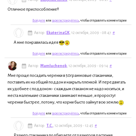
Отличное приспособление!!
Войдите
или
зарегистрируйтесь
, чтобы отправлять комментарии
Автор:
EkaterinaGK
, 12 октября, 2009 - 08:47
#
А мне понравилась идея
Войдите
или
зарегистрируйтесь
, чтобы отправлять комментарии
Автор:
Mamluchenok
, 12 октября, 2009 - 09:14
#
Мне проще посадить черенки в 50граммовые стаканчики,
поставить их на общий поддон и накрыть пленкой. И передвигать
их удобнее с поддоном- с каждым стаканом не надо носиться, и
места маленькие стаканчики занимают меньше, и проростут
черенки быстрее, потому, что корни бысто займут всю землю
Войдите
или
зарегистрируйтесь
, чтобы отправлять комментарии
Автор:
Т.С.
, 12 октября, 2009 - 12:45
#
Размер стаканчика подбираете от размеров растения,