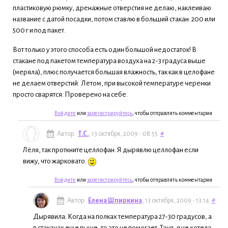
пластиковую рюмку, дренажные отверстия не делаю, наклеиваю
название с датой посадки, потом ставлю в больший стакан: 200 или
500 г и под пакет.
Вот только у этого способа есть один большой недостаток! В
стакане под пакетом температура воздуха на 2-3 градуса выше
(меряла), плюс получается большая влажность, так как в целофане
не делаем отверстий. Летом, при высокой температуре черенки
просто сварятся. Проверено на себе.
Войдите
или
зарегистрируйтесь
, чтобы отправлять комментарии
Автор:
Т.С.
, 13 октября, 2009 - 08:55
#
Лёля, так проткните целлофан. Я дырявлю целлофан если
вижу, что жарковато.
Войдите
или
зарегистрируйтесь
, чтобы отправлять комментарии
Автор:
Елена Шпиркина
, 13 октября, 2009 - 13:14
#
Дырявила. Когда на полках температура 27-30 градусов, а
в стаканах еще выше, то это не помогает. Таня, я не хотела