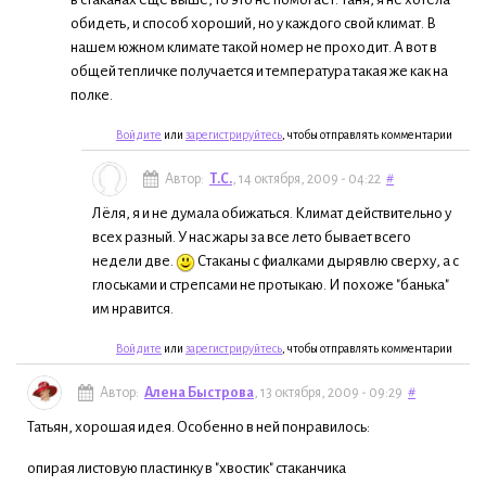
обидеть, и способ хороший, но у каждого свой климат. В
нашем южном климате такой номер не проходит. А вот в
общей тепличке получается и температура такая же как на
полке.
Войдите
или
зарегистрируйтесь
, чтобы отправлять комментарии
Автор:
Т.С.
, 14 октября, 2009 - 04:22
#
Лёля, я и не думала обижаться. Климат действительно у
всех разный. У нас жары за все лето бывает всего
недели две.
Стаканы с фиалками дырявлю сверху, а с
глоськами и стрепсами не протыкаю. И похоже "банька"
им нравится.
Войдите
или
зарегистрируйтесь
, чтобы отправлять комментарии
Автор:
Алена Быстрова
, 13 октября, 2009 - 09:29
#
Татьян, хорошая идея. Особенно в ней понравилось:
опирая листовую пластинку в "хвостик" стаканчика