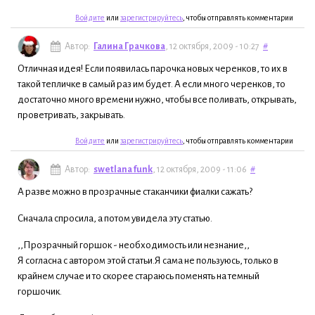
Войдите
или
зарегистрируйтесь
, чтобы отправлять комментарии
Автор:
Галина Грачкова
, 12 октября, 2009 - 10:27
#
Отличная идея! Если появилась парочка новых черенков, то их в
такой тепличке в самый раз им будет. А если много черенков, то
достаточно много времени нужно, чтобы все поливать, открывать,
проветривать, закрывать.
Войдите
или
зарегистрируйтесь
, чтобы отправлять комментарии
Автор:
swetlana funk
, 12 октября, 2009 - 11:06
#
А разве можно в прозрачные стаканчики фиалки сажать?
Сначала спросила, а потом увидела эту статью.
,,Прозрачный горшок - необходимость или незнание,,
Я согласна с автором этой статьи.Я сама не пользуюсь, только в
крайнем случае и то скорее стараюсь поменять на темный
горшочик.