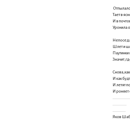
Отпылало 
Тает в яс
И в почто
Уронила о
Непоседа
Шлет и ш
Паутинки 
Значит,гд
Снова,как
И как буд
И летят п
И роняет 
....................
................
...............
Яков Шаб