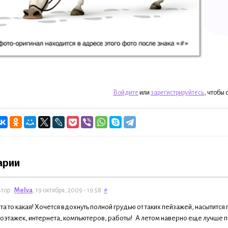
Войдите
или
зарегистрируйтесь
, чтобы
арии
тор:
Melva
, 19 октября, 2009 - 19:58
#
та то какая! Хочется вдохнуть полной грудью от таких пейзажей, насытится 
этажек, интернета, компьютеров, работы! А летом наверно еще лучше пе