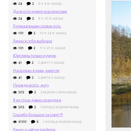
24
2
9 ч. 4 м. назад
Да просто купите классические
24
2
9 ч. 10 м. назад
Логика в ваших словах есть.
101
2
10 ч. 54 м. назад
Лично я себе выбрала
101
2
11 ч. 27 м. назад
Ювелиры только ручную
41
2
2 дня 11 ч. назад
Насколько я знаю, нанести
41
2
2 дня 12 ч. назад
Прежде всего, могу
503
2
3 недели 1 день назад
Я не столь давно орхидеи и
503
2
1 месяц 2 недели назад
Спасибо большое за совет !!!
6100
6
1 месяц 4 недели назад
Лично я сайтом gardenia