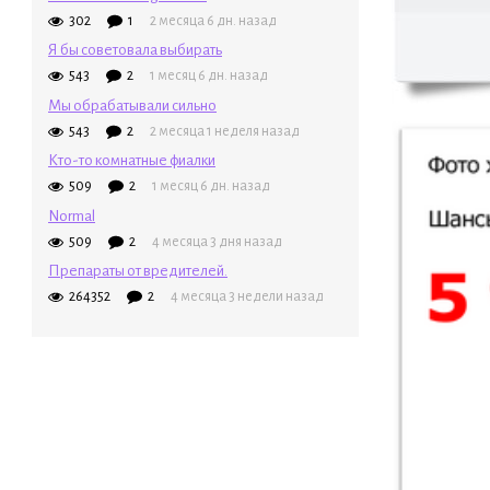
302
1
2 месяца 6 дн. назад
Я бы советовала выбирать
543
2
1 месяц 6 дн. назад
Мы обрабатывали сильно
543
2
2 месяца 1 неделя назад
Кто-то комнатные фиалки
509
2
1 месяц 6 дн. назад
Normal
509
2
4 месяца 3 дня назад
Препараты от вредителей.
264352
2
4 месяца 3 недели назад