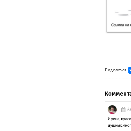
Поделиться:
Коммент
Ав
Ирина, красо
душных много