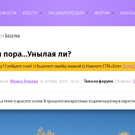
ОВОСТИ
РЕЕСТР
ЭНЦИКЛОПЕДИЯ
ФОРУМ
МАГАЗ
»
s
Беседка
 пора...Унылая ли?
? Сообщите о ней: 1) Выделите ошибку мышкой 2) Нажмите CTRL+Enter.
Подроб
втор:
Ирина Тучкова
, 19 октября, 2009 - 19:06 |
Тема на форуме
| Форумы:
к теме о красоте осени.В прошлое воскресенье ездили на речку в окрест