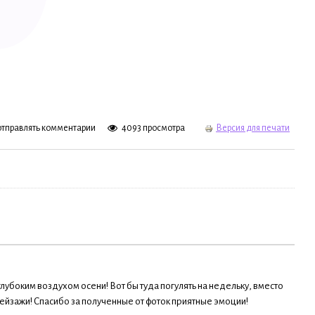
 отправлять комментарии
4093 просмотра
Версия для печати
глубоким воздухом осени! Вот бы туда погулять на недельку, вместо
йзажи! Спасибо за полученные от фоток приятные эмоции!