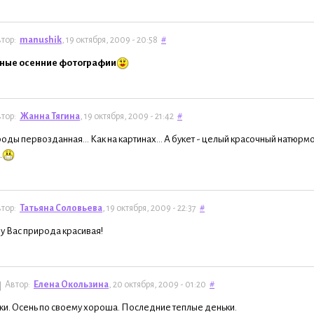
тор:
manushik
, 19 октября, 2009 - 20:58
#
ные осенние фотографии
тор:
Жанна Тягина
, 19 октября, 2009 - 21:42
#
оды первозданная... Как на картинах... А букет - целый красочный натюрм
.
тор:
Татьяна Соловьева
, 19 октября, 2009 - 22:37
#
 у Вас природа красивая!
Автор:
Елена Окользина
, 20 октября, 2009 - 01:20
#
и. Осень по своему хороша. Последние теплые деньки.