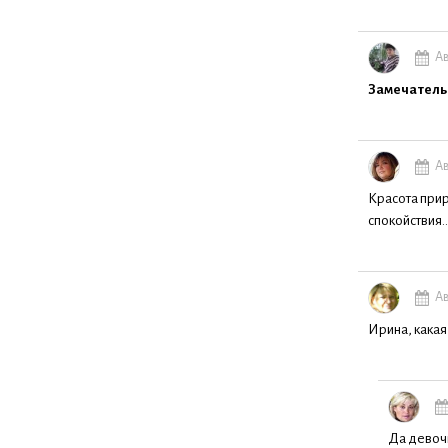
Ав
Замечатель
Ав
Красота прир
спокойствия..
Ав
Ирина, какая
Да девочк