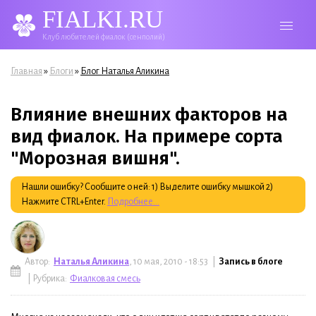
FIALKI.RU
Клуб любителей фиалок (сенполий)
Вы здесь
»
»
Главная
Блоги
Блог Наталья Аликина
Влияние внешних факторов на
вид фиалок. На примере сорта
"Морозная вишня".
Нашли ошибку? Сообщите о ней: 1) Выделите ошибку мышкой 2)
Нажмите CTRL+Enter.
Подробнее...
Автор:
Наталья Аликина
, 10 мая, 2010 - 18:53 |
Запись в блоге
| Рубрика:
Фиалковая смесь