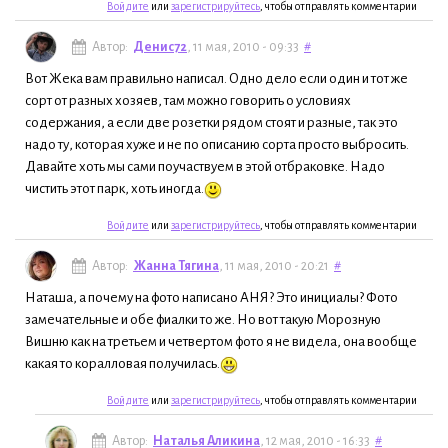
Войдите
или
зарегистрируйтесь
, чтобы отправлять комментарии
Автор:
Денис72
, 11 мая, 2010 - 09:33
#
Вот Жека вам правильно написал. Одно дело если один и тот же
сорт от разных хозяев, там можно говорить о условиях
содержания, а если две розетки рядом стоят и разные, так это
надо ту, которая хуже и не по описанию сорта просто выбросить.
Давайте хоть мы сами поучаствуем в этой отбраковке. Надо
чистить этот парк, хоть иногда.
Войдите
или
зарегистрируйтесь
, чтобы отправлять комментарии
Автор:
Жанна Тягина
, 11 мая, 2010 - 20:21
#
Наташа, а почему на фото написано АНЯ? Это инициалы? Фото
замечательные и обе фиалки то же. Но вот такую Морозную
Вишню как на третьем и четвертом фото я не видела, она вообще
какая то коралловая получилась.
Войдите
или
зарегистрируйтесь
, чтобы отправлять комментарии
Автор:
Наталья Аликина
, 12 мая, 2010 - 16:33
#