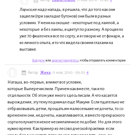
Лариса,
не надо нападь, я решила, что до того как они
зацвели (при закладке бутонов) они были в разных
условиях. У меня на окошке - некоторые под лампой, а
некоторые и без лампы, и цветут по разному. А процвело
уже 70 фиалочек и все по сорту, и я говорю не от фонаря, а
из личного опыта, и то что видела своими глазами на
выставке.
Войдите
или
зарегистрируйтесь
, чтобы отправлять комментарии
Автор:
Жека
, 11 мая, 2010 - 09:03
#
Наташа, во-первых, влияют все условия,
которые Выперечислили. Причем как вместе, так и по
отдельности. Об этом уже много здесь писали. А что касается
вырождения, эту тему поднимал еще Макуни. Если тщательно не
отбраковывать детки, прощать им малюсенькие недочеты, то со
временем они, недочеты, накапливаются, и вместо прекрасного
сорта получается некое несимпатичное подобие. Но для этого
нужно время. Как пример из лесоводческой практики: если