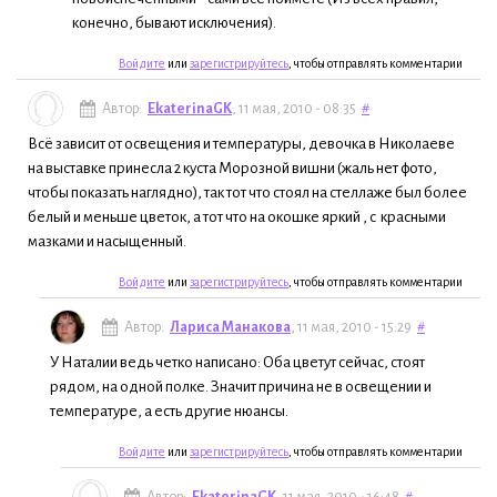
конечно, бывают исключения).
Войдите
или
зарегистрируйтесь
, чтобы отправлять комментарии
Автор:
EkaterinaGK
, 11 мая, 2010 - 08:35
#
Всё зависит от освещения и температуры, девочка в Николаеве
на выставке принесла 2 куста Морозной вишни (жаль нет фото,
чтобы показать наглядно), так тот что стоял на стеллаже был более
белый и меньше цветок, а тот что на окошке яркий , с красными
мазками и насыщенный.
Войдите
или
зарегистрируйтесь
, чтобы отправлять комментарии
Автор:
Лариса Манакова
, 11 мая, 2010 - 15:29
#
У Наталии ведь четко написано: Оба цветут сейчас, стоят
рядом, на одной полке. Значит причина не в освещении и
температуре, а есть другие нюансы.
Войдите
или
зарегистрируйтесь
, чтобы отправлять комментарии
Автор:
EkaterinaGK
, 11 мая, 2010 - 16:48
#