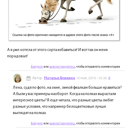
А я уже хотела от этого сорта избавиться! И вот так он меня
порадовал!
Войдите
или
зарегистрируйтесь
, чтобы отправлять комментарии
Автор:
Наталья Аликина
, 12 мая, 2010 - 16:36
#
Лена, судя по фото, на окне, зимой фиалкам больше нравиться?
А были у вас примеры наоборот. Когда на полках вырастали
интереснее цветы? Я еще читала, что разные цветы любят
разные условия, что например белоцветковые лучше
выглядят на полках.
Войдите
или
зарегистрируйтесь
, чтобы отправлять комментарии