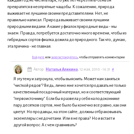
каждый год не чистить парк, то уже лет через пять-семь он
превратится в неопрятные чащобы. К сожалению, природа
выживает не лучшими своими представителями. Нет, не
правильно написал. Природа выживает своими лучшими
природными видами. А какие у фиалок природные виды - мы
знаем. Правда, потребуется достаточно много времени, чтобы из
гибридных сортов фиалка дожила до природного. Так что, думаю,
эта причина - не главная.
Войдите
или
зарегистрируйтесь
, чтобы отправлять комментарии
Автор:
Наталья Аликина
, 12 мая, 2010 - 16:31
#
Я эту тему и затронула, чтобы выяснить: Может нам заняться
"чисткой рядов"? Ведь, лично мне хочется продавать не только
качественный посадочный материал, но и соответствующий
"первоисточнику". Если бы я развела у себя на подоконнике
пару десятков сортов, мне было бы конечно все равно, как они
цветут. Но продавцы, на этом сайте, должны отбраковывать
экземпляры с недочетами. Или я не права? Но и встает и
другой вопрос: А с чем сравнивать?