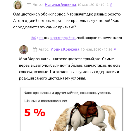
Автор:
Наталья Аликина
, 10 мая, 2010 - 19:12
#
Оля цветение у обоих первое. Что значит две разные розетки
А сорт один? Сортовые признаки правельные у которой? Как
определяются эти самые признаки?
Войдите
или
зарегистрируйтесь
, чтобы отправлять комментарии
Автор:
Ирина Крюкова
, 10 мая, 2010 - 19:56
#
Моя Морозная вишня тоже цветет первый раз. Самые
первые цветочки были почти белые, сейчас такие, но есть
совсем розовые. На окрас влияют условия содержания и
реакция самого цветка на эти условия.