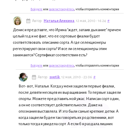
Войдите
или
зарегистрируйтесь
, чтобы отправлять комментарии
Автор:
Наталья Аликина
, 12 мая, 2010 - 16:24
#
Денис и представте, что Ирина "ждет, затаив дыхание" причем
целый год и не факт, что ее сортовые фиалки будет
соответствовать описанию сорта. А где селекционеры
регестрируют свои сорта? И все ли селекционеры этим
занимаются? Сертификат соответствия есть?
Войдите
или
зарегистрируйтесь
, чтобы отправлять комментарии
Автор:
svetik
, 12 мая, 2010 - 23:06
#
Вот- вот, Наталья. Когда у меня зацвели первые фиалки,
после девяти месяцев их выращивания. То первые зацвели
спорты. Можете представить мой ужас. Написан сорт один,
а он не соответствует действительности. Даже на
опознания выставляла. И это были самые крепкие детки. А
когда зацвели будем так говорить их родственники, вот
только тогда я увидела сорт. А если б я раздала лишних