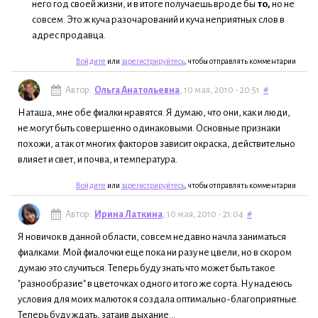
него год своей жизни, и в итоге получаешь вроде бы
то,
но не
совсем. Это ж куча разочарований и куча неприятных слов в
адрес продавца.
Войдите
или
зарегистрируйтесь
, чтобы отправлять комментарии
Автор:
Ольга Анатольевна
, 10 мая, 2010 - 20:51
#
Наташа, мне обе фиалки нравятся. Я думаю, что они, как и люди,
не могут быть совершенно одинаковыми. Основные признаки
похожи, а так от многих факторов зависит окраска, действительно
влияет и свет, и почва, и температура.
Войдите
или
зарегистрируйтесь
, чтобы отправлять комментарии
Автор:
Ирина Латкина
, 10 мая, 2010 - 21:04
#
Я новичок в данной области, совсем недавно начла заниматься
фиалками. Мой фиалочки еще пока ни разу не цвели, но в скором
думаю это случиться. Теперь буду знать что может быть такое
"разнообразие" в цветочках одного и того же сорта. Ну надеюсь
условия для моих малюток я создала оптимально-благоприятные.
Теперь буду ждать, затаив дыхание...