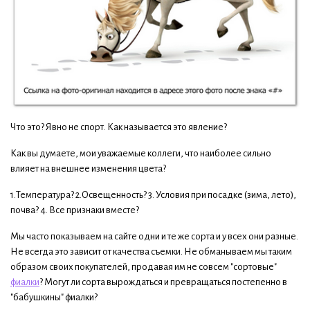
Что это? Явно не спорт. Как называется это явление?
Как вы думаете, мои уважаемые коллеги, что наиболее сильно
влияет на внешнее изменения цвета?
1.Температура? 2.Освещенность? 3. Условия при посадке (зима, лето),
почва? 4. Все признаки вместе?
Мы часто показываем на сайте одни и те же сорта и у всех они разные.
Не всегда это зависит от качества съемки. Не обманываем мы таким
образом своих покупателей, продавая им не совсем "сортовые"
фиалки
? Могут ли сорта вырождаться и превращаться постепенно в
"бабушкины" фиалки?