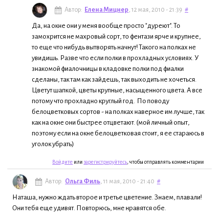
Автор:
Елена Мицнер
, 12 мая, 2010 - 21:39
#
Да, на окне они у меня вообще просто "дуреют". То
замохрится не махровый сорт, то фентази ярче и крупнее,
то еще что нибудь вытворять начнут! Такого на полках не
увидишь. Разве что если полки в прохладных условиях. У
знакомой фиалочницы в кладовке полки под фиалки
сделаны, так там как зайдешь, так выходить не хочеться.
Цветут шапкой, цветы крупные, насыщенного цвета. А все
потому что прохладно круглый год. По поводу
белоцветковых сортов - на полках наверное им лучше, так
как на окне они быстрее отцветают. (мой личный опыт,
поэтому если на окне белоцветковая стоит, я ее стараюсь в
уголок убрать)
Войдите
или
зарегистрируйтесь
, чтобы отправлять комментарии
Автор:
Ольга Филь
, 11 мая, 2010 - 21:40
#
Наташа, нужно ждать второе и третье цветение. Знаем, плавали!
Они тебя еще удивят. Повторюсь, мне нравятся обе.