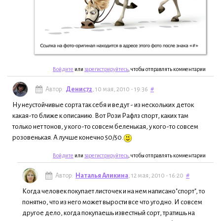
Войдите
или
зарегистрируйтесь
, чтобы отправлять комментарии
Автор:
Денис72
, 10 мая, 2010 - 19:36
#
Ну неустойчивые сорта так себя и ведут - из нескольких деток
какая-то ближе к описанию. Вот Рози Рафлз спорт, каких там
только нет тонов, у кого-то совсем беленькая, у кого-то совсем
розовенькая. А лучше конечно 50/50.
Войдите
или
зарегистрируйтесь
, чтобы отправлять комментарии
Автор:
Наталья Аликина
, 12 мая, 2010 - 16:20
#
Когда человек покупает листочек и на нем написано"спорт", то
понятно, что из него может вырости все что угодно. И совсем
другое дело, когда покупаешь известный сорт, тратишь на