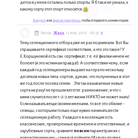
деток и у меня остались только спорты. Я б так и не узнала, к
какому сорту этот спорт относится.
Войдите
или
зарегистрируйтесь
, чтобы отправлять комментарии
Автор:
Жека
, 13 мая, 2010 - 08:39
#
Тему селекционного отбора уже не раз поднимали. Вот Вы
спрашиваете сертификат соответствия, а что это такое? У
Е.Коршуновой есть сан. сертификат, т.е. её фиалки ничем не
болеют (и это истинная правда!). А соответствия чему, если
каждый год селекционеры выдают на гора по нескольку
десятков новых типа-сортов, думаю, что полученных в этот
же год после посева семян... Эти так называемые новые
сорта ни разу! не прошли вегетат. размножение, и что с
ними случится после 1-2-3 лет жизни НИКТО не может знать!
Если называть вещи своими именами, то всё это обилие -
сеянцы, с которыми только еще нужно начинать вести
селекционную работу. У каждого в коллекции есть
классические, проверенные временем и отечественные, и
зарубежные сорта, сравните
по всем
параметрам их с
новоиспеченными - сами всё поймете (Из всех правил,