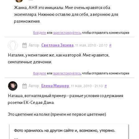
Жанна, АНЯ это инициалы. Мне очень нравятся оба
экземпляра. Нижнюю оставлю для себя, а верхнюю для
размножения.
Войдите
или
зарегистрируйтесь
, чтобы отправлять комментарии
Автор:
Светлана Зязева
, 11 мая, 2010 - 20:17
#
Наталия, у меня такие же, как на второй. Мне нравится,
симпатичные девчонки.
Войдите
или
зарегистрируйтесь
, чтобы отправлять комментарии
Автор:
Елена Мицнер
, 11 мая, 2010 - 21:10
#
Наташа, вот наглядный пример - разные условия содержания
розетки ЕК-Седая Дама.
Это цветение на полке (причем не первое цветение)