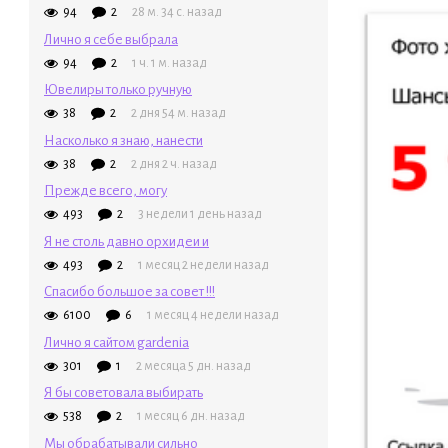
94
2
28 м. 34 с. назад
Лично я себе выбрала
94
2
1 ч. 1 м. назад
Ювелиры только ручную
38
2
2 дня 54 м. назад
Насколько я знаю, нанести
38
2
2 дня 2 ч. назад
Прежде всего, могу
493
2
3 недели 1 день назад
Я не столь давно орхидеи и
493
2
1 месяц 2 недели назад
Спасибо большое за совет !!!
6100
6
1 месяц 4 недели назад
Лично я сайтом gardenia
301
1
2 месяца 5 дн. назад
Я бы советовала выбирать
538
2
1 месяц 6 дн. назад
Мы обрабатывали сильно