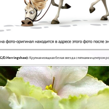
LLG/D.Herringshaw):
Крупная изящная белая звезда с пятнами и центром ро