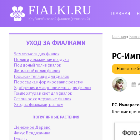
FIALKI.RU
ГЛАВНАЯ
Н
Клуб любителей фиалок (сенполий)
Вы здесь
»
Главная
Блоги
УХОД ЗА ФИАЛКАМИ
РС-Имп
Землесмеси для фиалок
Полив и увлажнение воздуха
Поддоный полив фиалок
Нашли ошибку
Фитильный полив фиалок
Горшки и теплицы для фиалок
Пересадка и формирование розетки
А
Удобрения и микроэлементы для фиалок
Температура и свет для фиалок
Сезонное содержание фиалок
Уход за фиалками, разное
РС-Императо
Крепкие цветон
ПОПУЛЯРНЫЕ РАСТЕНИЯ
Денежное Дерево
Фикус Бенджамина
Герань