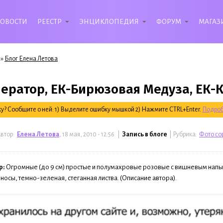
ОВОСТИ
РЕЕСТР
ЭНЦИКЛОПЕДИЯ
ФОРУМ
МАГАЗ
»
Блог Елена Летова
ератор, ЕК-Бирюзовая Медуза, ЕК-К
? Сообщите о ней: 1) Выделите ошибку мышкой 2) Нажмите CTRL+Enter.
Подроб
втор:
Елена Летова
, 18 мая, 2010 - 12:56 |
Запись в блоге
| Рубрика:
Фото со
р:
Огромные (до 9 см) простые и полумахровые розовые с вишневым напы
осы, темно-зеленая, стеганная листва. (Описание автора).