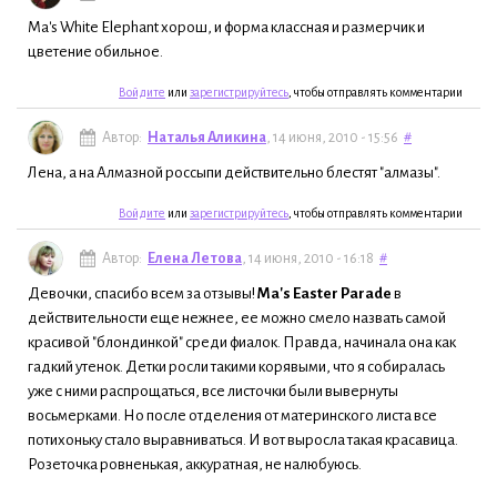
Ma's White Elephant хорош, и форма классная и размерчик и
цветение обильное.
Войдите
или
зарегистрируйтесь
, чтобы отправлять комментарии
Автор:
Наталья Аликина
, 14 июня, 2010 - 15:56
#
Лена, а на Алмазной россыпи действительно блестят "алмазы".
Войдите
или
зарегистрируйтесь
, чтобы отправлять комментарии
Автор:
Елена Летова
, 14 июня, 2010 - 16:18
#
Девочки, спасибо всем за отзывы!
Ma's Easter Parade
в
действительности еще нежнее, ее можно смело назвать самой
красивой "блондинкой" среди фиалок. Правда, начинала она как
гадкий утенок. Детки росли такими корявыми, что я собиралась
уже с ними распрощаться, все листочки были вывернуты
восьмерками. Но после отделения от материнского листа все
потихоньку стало выравниваться. И вот выросла такая красавица.
Розеточка ровненькая, аккуратная, не налюбуюсь.