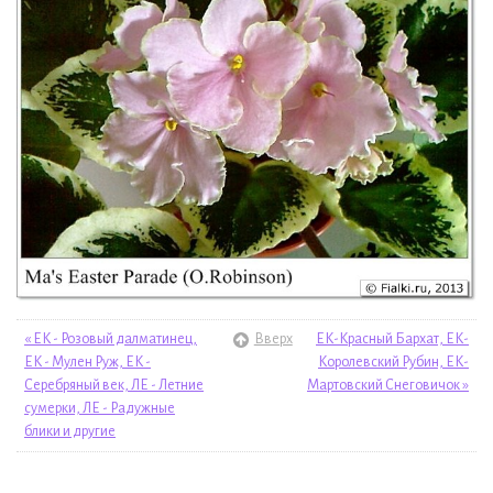
« ЕК - Розовый далматинец,
Вверх
ЕК-Красный Бархат, ЕК-
ЕК - Мулен Руж, ЕК -
Королевский Рубин, ЕК-
Серебряный век, ЛЕ - Летние
Мартовский Снеговичок »
сумерки, ЛЕ - Радужные
блики и другие