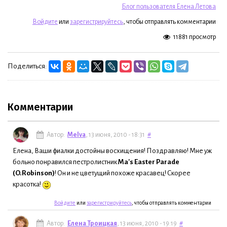
Блог пользователя Елена Летова
Войдите
или
зарегистрируйтесь
, чтобы отправлять комментарии
11881 просмотр
Поделиться:
Комментарии
Автор:
Melva
, 13 июня, 2010 - 18:31
#
Елена, Ваши фиалки достойны восхищения! Поздравляю! Мне уж
больно понравился пестролистник
Ma's Easter Parade
(O.Robinson)
! Он и не цветущий похоже красавец! Скорее
красотка!
Войдите
или
зарегистрируйтесь
, чтобы отправлять комментарии
Автор:
Елена Троицкая
, 13 июня, 2010 - 19:19
#