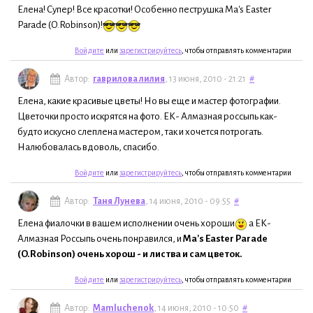
Елена! Супер! Все красотки! Особенно пеструшка
Ma's Easter
Parade (O.Robinson)!
Войдите
или
зарегистрируйтесь
, чтобы отправлять комментарии
Автор:
гаврилова лилия
, 13 июня, 2010 - 21:21
#
Елена, какие красивые цветы! Но вы еще и мастер фотографии.
Цветочки просто искрятся на фото. ЕК- Алмазная россыпь как-
будто искусно слеплена мастером, так и хочется потрогать.
Налюбовалась вдоволь, спасибо.
Войдите
или
зарегистрируйтесь
, чтобы отправлять комментарии
Автор:
Таня Лунева
, 14 июня, 2010 - 09:55
#
Елена фиалочки в вашем исполнении очень хороши
а ЕК-
Алмазная Россыпь очень понравился, и
Ma's Easter Parade
(O.Robinson) очень хорош - и листва и сам цветок.
Войдите
или
зарегистрируйтесь
, чтобы отправлять комментарии
Автор:
Mamluchenok
, 14 июня, 2010 - 10:50
#