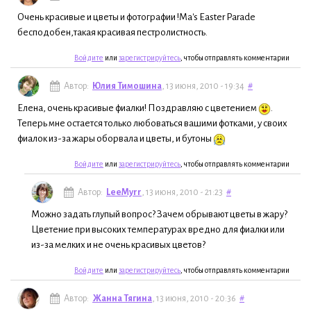
Очень красивые и цветы и фотографии !Ma's Easter Parade
бесподобен,такая красивая пестролистность.
Войдите
или
зарегистрируйтесь
, чтобы отправлять комментарии
Автор:
Юлия Тимошина
, 13 июня, 2010 - 19:34
#
Елена, очень красивые фиалки! Поздравляю с цветением
.
Теперь мне остается только любоваться вашими фотками, у своих
фиалок из-за жары оборвала и цветы, и бутоны
Войдите
или
зарегистрируйтесь
, чтобы отправлять комментарии
Автор:
LeeMyrr
, 13 июня, 2010 - 21:23
#
Можно задать глупый вопрос? Зачем обрывают цветы в жару?
Цветение при высоких температурах вредно для фиалки или
из-за мелких и не очень красивых цветов?
Войдите
или
зарегистрируйтесь
, чтобы отправлять комментарии
Автор:
Жанна Тягина
, 13 июня, 2010 - 20:36
#