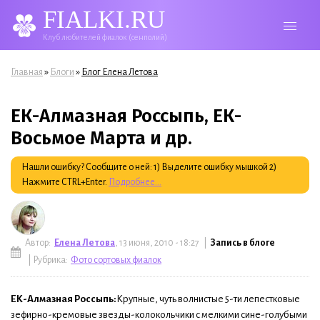
FIALKI.RU
Клуб любителей фиалок (сенполий)
Вы здесь
»
»
Главная
Блоги
Блог Елена Летова
ЕК-Алмазная Россыпь, ЕК-
Восьмое Марта и др.
Нашли ошибку? Сообщите о ней: 1) Выделите ошибку мышкой 2)
Нажмите CTRL+Enter.
Подробнее...
Автор:
Елена Летова
, 13 июня, 2010 - 18:27 |
Запись в блоге
| Рубрика:
Фото сортовых фиалок
ЕК-Алмазная Россыпь:
Крупные, чуть волнистые 5-ти лепестковые
зефирно-кремовые звезды-колокольчики с мелкими сине-голубыми