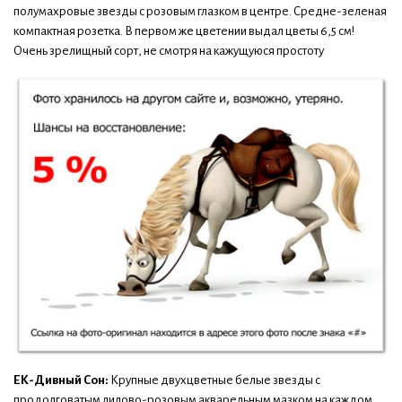
полумахровые звезды с розовым глазком в центре. Средне-зеленая
компактная розетка. В первом же цветении выдал цветы 6,5 см!
Очень зрелищный сорт, не смотря на кажущуюся простоту
ЕК-Дивный Сон:
Крупные двухцветные белые звезды с
продолговатым лилово-розовым акварельным мазком на каждом