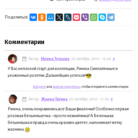
Поделиться:
Комментарии
Автор:
Ирина Тучкова
, 20 октября, 2010 - 15:40
#
У Вас неплохой старт для коллекции, Римма.Симпатичные и
ухоженные розетки.Дальнейших успехов!
Войдите
или
зарегистрируйтесь
, чтобы отправлять комментарии
Автор:
Жанна Тягина
, 20 октября, 2010 - 17:30
#
Римма, очень понравились все Ваши фиалочки! Особенно первая
розовая безымяшечка - просто нежнятинка! А Беленькая
безымяшка и правда очень красиво цветет, напоминает ветку
жасмина.