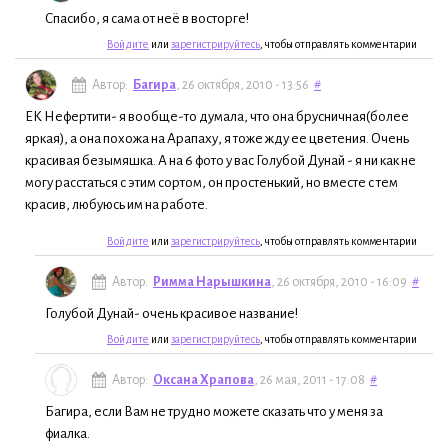
Спасибо, я сама от неё в восторге!
Войдите
или
зарегистрируйтесь
, чтобы отправлять комментарии
Автор:
Багира
, 26 октября, 2010 - 13:56
#
ЕК Нефертити- я вообще-то думала, что она брусничная(более
яркая), а она похожа на Арапаху, я тоже жду ее цветения. Очень
красивая безымяшка. А на 6 фото у вас Голубой Дунай - я ни как не
могу расстаться с этим сортом, он простенький, но вместе с тем
красив, любуюсь им на работе.
Войдите
или
зарегистрируйтесь
, чтобы отправлять комментарии
Автор:
Римма Нарышкина
, 26 октября, 2010 - 16:09
#
Голубой Дунай- очень красивое название!
Войдите
или
зарегистрируйтесь
, чтобы отправлять комментарии
Автор:
Оксана Храпова
, 26 мая, 2011 - 17:08
#
Багира, если Вам не трудно можете сказать что у меня за
фиалка.