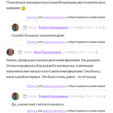
Пока писала оказывается розовая безымяшка уже получила свое
название.
Войдите
или
зарегистрируйтесь
, чтобы отправлять комментарии
Автор:
Римма Нарышкина
, 21 октября, 2010 - 10:19
#
Спасибо большое за комментарии!
Войдите
или
зарегистрируйтесь
, чтобы отправлять комментарии
Автор:
Алла Пархоменко
, 21 октября, 2010 - 17:59
#
Римма, прекрасное начало увлечения фиалками. Так держать!
Очень понравилась бордовая безымяшечка, а синенькая
напомнила мне начало моего увлечения фиалками. Она была у
меня одной из первых. Это было очень давно - 25 лет назад.
Войдите
или
зарегистрируйтесь
, чтобы отправлять комментарии
Автор:
Римма Нарышкина
, 22 октября, 2010 - 10:29
#
Да, у меня тоже с неё всё началось.
Войдите
или
зарегистрируйтесь
, чтобы отправлять комментарии