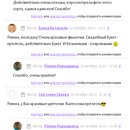
Действительно очень похожа, я просмотрела фото этого
сорта, один в один моя! Спасибо!
Войдите
или
зарегистрируйтесь
, чтобы отправлять комментарии
Автор:
Елена Бетанели
, 22 октября, 2010 - 13:52
#
Римма, молодец! Очень красивые фиалочки. Свадебный букет -
прелесть, действительно букет. И безымяшки - очаровашки.
Войдите
или
зарегистрируйтесь
, чтобы отправлять комментарии
Автор:
Римма Нарышкина
, 22 октября, 2010 - 16:59
#
Спасибо, очень приятно!
Войдите
или
зарегистрируйтесь
, чтобы отправлять комментарии
Автор:
Светлана Зязева
, 25 октября, 2010 - 21:45
#
Римма, у Вас красивые цветочки. Валесочка прелесть
Войдите
или
зарегистрируйтесь
, чтобы отправлять комментарии
Автор:
Римма Нарышкина
, 26 октября, 2010 - 13:28
#