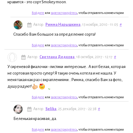
нравится - это сорт Smokey moon.
Войдите
или
зарегистрируйтесь
, чтобы отправлять комментарии
Автор:
Римма Нарышкина
, 13 ноября, 2010 - 11:05
#
Спасибо Вам большое за определение сорта!
Войдите
или
зарегистрируйтесь
, чтобы отправлять комментарии
Автор:
Светлана Дедкова
, 18 октября, 2017 - 12:17
#
У сиреневой фиалочки -листики интересные.. А вот белая, которая
не сортовая просто супер! Я такую очень хотела и не нашла. У
меня такая как раз с вкраплениями...Римма, спасибо Вам за фото,
душу радуют!
Войдите
или
зарегистрируйтесь
, чтобы отправлять комментарии
Автор:
Selika
, 25 декабря, 2017 - 22:38
#
Беленькая красивая, да.
Войдите
или
зарегистрируйтесь
, чтобы отправлять комментарии