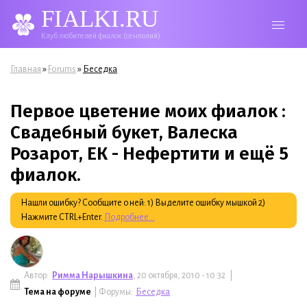
FIALKI.RU
Клуб любителей фиалок (сенполий)
Вы здесь
»
»
Главная
Forums
Беседка
Первое цветение моих фиалок :
Свадебный букет, Валеска
Розарот, ЕК - Нефертити и ещё 5
фиалок.
Нашли ошибку? Сообщите о ней: 1) Выделите ошибку мышкой 2)
Нажмите CTRL+Enter.
Подробнее...
Автор:
Римма Нарышкина
, 20 октября, 2010 - 10:32 |
Тема на форуме
| Форумы:
Беседка