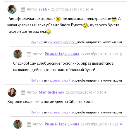
Автор:
svetik
, 22 октября, 2010 - 09:50
#
Рима фиалочки все хороши
. Безимяшки очень красивые
. А
какая красивая шапка у Свадебного Букета
, я у своего букета
такого еще не видела
Войдите
или
зарегистрируйтесь
, чтобы отправлять комментарии
Автор:
Римма Нарышкина
, 22 октября, 2010 - 10:27
#
Спасибо! Сама любуюсь им постоянно, оправдывает своё
название, действительно как собранный букет!
Войдите
или
зарегистрируйтесь
, чтобы отправлять комментарии
Автор:
Mamluchenok
, 22 октября, 2010 - 10:13
#
Хороши фиалочки, а последняя на Gillian похожа
Войдите
или
зарегистрируйтесь
, чтобы отправлять комментарии
Автор:
Римма Нарышкина
, 22 октября, 2010 - 10:34
#