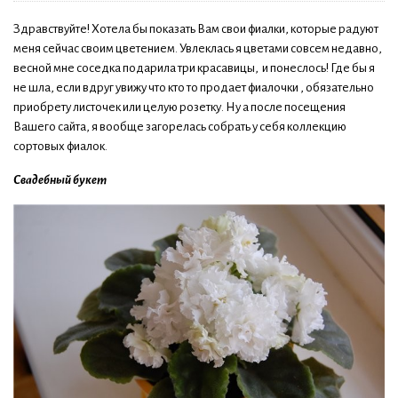
Здравствуйте! Хотела бы показать Вам свои фиалки, которые радуют
меня сейчас своим цветением. Увлеклась я цветами совсем недавно,
весной мне соседка подарила три красавицы, и понеслось! Где бы я
не шла, если вдруг увижу что кто то продает фиалочки , обязательно
приобрету листочек или целую розетку. Ну а после посещения
Вашего сайта, я вообще загорелась собрать у себя коллекцию
сортовых фиалок.
Свадебный букет