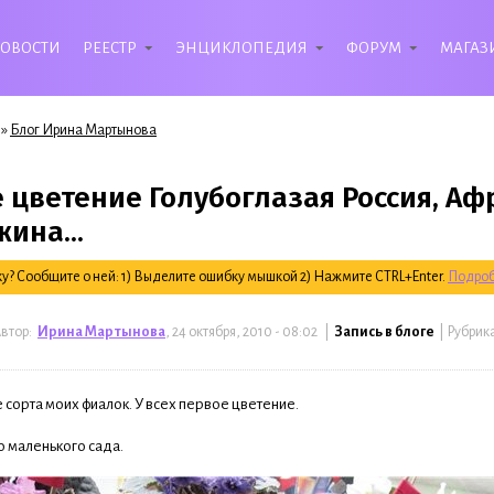
ОВОСТИ
РЕЕСТР
ЭНЦИКЛОПЕДИЯ
ФОРУМ
МАГАЗ
»
Блог Ирина Мартынова
 цветение Голубоглазая Россия, Аф
ина...
? Сообщите о ней: 1) Выделите ошибку мышкой 2) Нажмите CTRL+Enter.
Подроб
втор:
Ирина Мартынова
, 24 октября, 2010 - 08:02 |
Запись в блоге
| Рубрик
 сорта моих фиалок. У всех первое цветение.
о маленького сада.