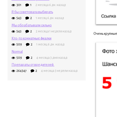
301
1
2 месяца 6 дн. назад
Я бы советовала выбирать
543
2
1 месяц 6 дн. назад
Мы обрабатывали сильно
543
2
2 месяца 1 неделя назад
Очень крупные
Кто-то комнатные фиалки
509
2
1 месяц 6 дн. назад
Normal
509
2
4 месяца 3 дня назад
Препараты от вредителей.
264347
2
4 месяца 3 недели назад