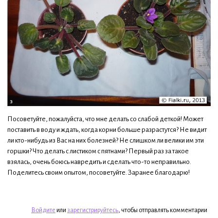
Посоветуйте, пожалуйста, что мне делать со слабой деткой! Может
поставить в воду и ждать, когда корни больше разрастутся? Не видит
ли кто-нибудь из Вас на них болезней? Не слишком ли велики им эти
горшки? Что делать с листиком с пятнами? Первый раз за такое
взялась, очень боюсь навредить и сделать что-то неправильно.
Поделитесь своим опытом, посоветуйте. Заранее благодарю!
Войдите
или
зарегистрируйтесь
, чтобы отправлять комментарии