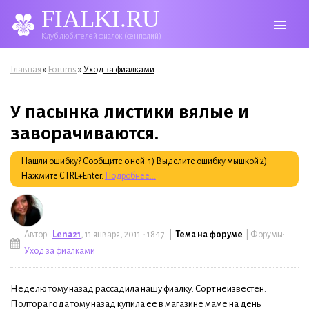
FIALKI.RU
Клуб любителей фиалок (сенполий)
Вы здесь
»
»
Главная
Forums
Уход за фиалками
У пасынка листики вялые и
заворачиваются.
Нашли ошибку? Сообщите о ней: 1) Выделите ошибку мышкой 2)
Нажмите CTRL+Enter.
Подробнее...
Автор:
Lena21
, 11 января, 2011 - 18:17 |
Тема на форуме
| Форумы:
Уход за фиалками
Неделю тому назад рассадила нашу фиалку. Сорт неизвестен.
Полтора года тому назад купила ее в магазине маме на день