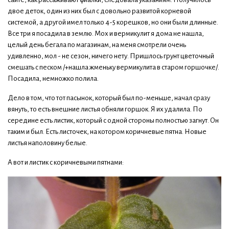
двое деток, один из них был с довольно развитой корневой
системой, а другой имел только 4-5 корешков, но они были длинные.
Все три я посадила в землю. Мох и вермикулит я дома не нашла,
целый день бегала по магазинам, на меня смотрели очень
удивленно, мол - не сезон, ничего нету. Пришлось грунт цветочный
смешать с песком /+нашла жменьку вермикулита в старом горшочке/.
Посадила, немножко полила.
Дело в том, что тот пасынок, который был по-меньше, начал сразу
вянуть, то есть внешние листья обняли горшок. Я их удалила. По
середине есть листик, который с одной стороны полностью загнут. Он
таким и был. Есть листочек, на котором коричневые пятна. Новые
листья наполовину белые.
А вот и листик с коричневыми пятнами: