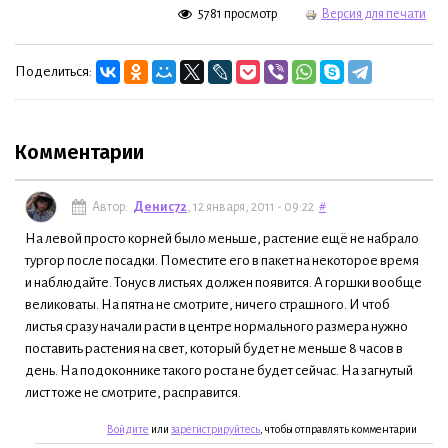
5781 просмотр
Версия для печати
Поделиться:
Комментарии
Автор:
Денис72
, 12 января, 2011 - 09:22
#
На левой просто корней было меньше, растение ещё не набрало
тургор после посадки. Поместите его в пакет на некоторое время
и наблюдайте. Тонус в листьях должен появится. А горшки вообще
великоваты. На пятна не смотрите, ничего страшного. И чтоб
листья сразу начали расти в центре нормального размера нужно
поставить растения на свет, который будет не меньше 8 часов в
день. На подоконнике такого роста не будет сейчас. На загнутый
лист тоже не смотрите, расправится.
Войдите
или
зарегистрируйтесь
, чтобы отправлять комментарии