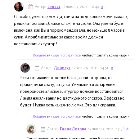
Автор:
Lena21
, 12 января, 2011 - 10:44
#
Спасибо, уже в пакете. Да, света на подоконнике очень мало,
решила поставить ближе к лампе на столе. Она у меня будет
включена, как Вы и порекомендовали, не меньше 8 часов в
сутки. А приблизительно за какое время должен
восстановиться тургор?
Войдите
или
зарегистрируйтесь
, чтобы отправлять комментарии
Автор:
Денис72
, 12 января, 2011 - 14:50
#
Если хоть какие-то корни были, и они здоровы, то
практически сразу, за сутки. Уменьшится испарение с
поверхностей листьев, и тургор должен восстановиться.
Лампа накаливания не даст нужного спектра. Эффекта не
будет. Нужна хоть какая-то люмка. Это для справки.
Войдите
или
зарегистрируйтесь
, чтобы отправлять комментарии
Автор:
Елена Летова
, 12 января, 2011 - 17:38
#
Еще и зажарить можно растение, если близко к лампе