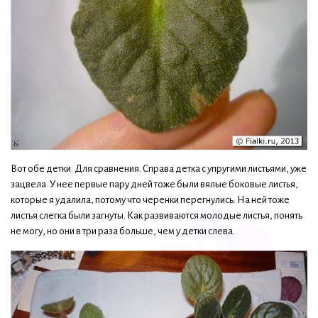
Вот обе детки. Для сравнения. Справа детка с упругими листьями, уже
зацвела. У нее первые пару дней тоже были вялые боковые листья,
которые я удалила, потому что черенки перегнулись. На ней тоже
листья слегка были загнуты. Как развиваются молодые листья, понять
не могу, но они в три раза больше, чем у детки слева.