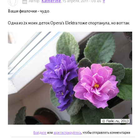
Автор:
Katherine
, 15 апреля, 2011 - 09:46
#
Ваши фиалочки - чудо.
Одна из 2х моих деток Opera's Elektra тоже спортанула, но вот так:
Войдите
или
зарегистрируйтесь
, чтобы отправлять комментарии