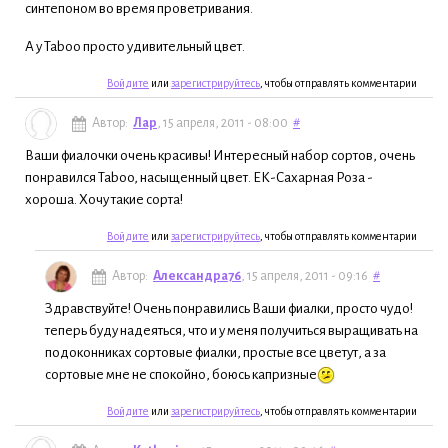
синтепоном во время проветривания.
А у Taboo просто удивительный цвет.
Войдите
или
зарегистрируйтесь
, чтобы отправлять комментарии
Автор:
Лар
, 15 апреля, 2011 - 08:00
#
Ваши фиалочки очень красивы! Интересный набор сортов, очень
понравился Taboo, насыщенный цвет. ЕК-Сахарная Роза -
хороша. Хочу такие сорта!
Войдите
или
зарегистрируйтесь
, чтобы отправлять комментарии
Автор:
Александра76
, 15 апреля, 2011 - 09:16
#
Здравствуйте! Очень понравились Ваши фиалки, просто чудо!
теперь буду надеяться, что и у меня получиться выращивать на
подоконниках сортовые фиалки, простые все цветут, а за
сортовые мне не спокойно, боюсь капризные
Войдите
или
зарегистрируйтесь
, чтобы отправлять комментарии