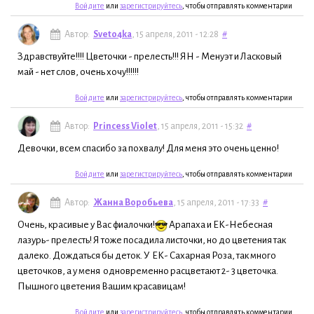
Войдите
или
зарегистрируйтесь
, чтобы отправлять комментарии
Автор:
Sveto4ka
, 15 апреля, 2011 - 12:28
#
Здравствуйте!!!! Цветочки - прелесть!!! ЯН - Менуэт и Ласковый
май - нет слов, очень хочу!!!!!!
Войдите
или
зарегистрируйтесь
, чтобы отправлять комментарии
Автор:
Princess Violet
, 15 апреля, 2011 - 15:32
#
Девочки, всем спасибо за похвалу! Для меня это очень ценно!
Войдите
или
зарегистрируйтесь
, чтобы отправлять комментарии
Автор:
Жанна Воробьева
, 15 апреля, 2011 - 17:33
#
Очень, красивые у Вас фиалочки!
Арапаха и ЕК-Небесная
лазурь- прелесть! Я тоже посадила листочки, но до цветения так
далеко. Дождаться бы деток. У ЕК- Сахарная Роза, так много
цветочков, а у меня одновременно расцветают 2- 3 цветочка.
Пышного цветения Вашим красавицам!
Войдите
или
зарегистрируйтесь
, чтобы отправлять комментарии