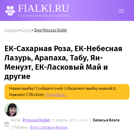
FIALKI.RU
Клуб любителей фиалок (сенполий)
Вы здесь
»
»
Главная
Блоги
Блог Princess Violet
ЕК-Сахарная Роза, ЕК-Небесная
Лазурь, Арапаха, Табу, Ян-
Менуэт, ЕК-Ласковый Май и
другие
Нашли ошибку? Сообщите о ней: 1) Выделите ошибку мышкой 2)
Нажмите CTRL+Enter.
Подробнее...
Автор:
Princess Violet
, 15 апреля, 2011 - 06:41 |
Запись в блоге
| Рубрика:
Фото сортовых фиалок