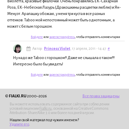
Виолетта, красивые фиалочки. Очень понравились ЕК-Сахарная
Роза, ЕК-Небесная Лазурь (Дракошкины расцветки люблю) и Ян-
Менуэт. Арапашку обожаю, у меня три куста в все разных
оттенков. Taboo мой непостоянный может быть однотонным, а
может с белым горошком.
Войдите
или
зарегистрируйтесь
, чтобы отправлять комментарии
Автор:
Princess Violet
, 17 апреля, 2011 - 14:47
#
Ну надо же Taboo с горошком!! Даже не слышала о таком!!!
Интересно было бы увидеть!
Войдите
или
зарегистрируйтесь
, чтобы отправлять комментарии
©
FIALKI.RU
2000–2026
Все права защищены
Вы можете использовать содержимое сайта при соблюдении
условий лицензии
Fialki.ru
, основанной на CreativeCommons
Attribution-ShareAlike 3.0 или более поздней версии.
Нашли свой материал под чужим именем?
Удалите его
.