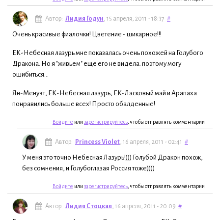
Автор:
Лидия Годун
, 15 апреля, 2011 - 18:37
#
Очень красивые фиалочки! Цветение - шикарное!!!
ЕК-Небесная лазурь мне показалась очень похожей на Голубого
Дракона. Но я "живьем" еще его не видела. поэтому могу
ошибиться...
Ян-Менуэт, ЕК-Небесная лазурь, ЕК-Ласковый май и Арапаха
понравились больше всех! Просто обалденные!
Войдите
или
зарегистрируйтесь
, чтобы отправлять комментарии
Автор:
Princess Violet
, 16 апреля, 2011 - 02:41
#
У меня это точно Небесная Лазурь!))) Голубой Дракон похож,
без сомнения, и Голубоглазая Россия тоже))))
Войдите
или
зарегистрируйтесь
, чтобы отправлять комментарии
Автор:
Лидия Стоцкая
, 16 апреля, 2011 - 20:09
#