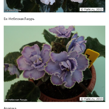
Ек-Небесная Лазурь
Арапаха