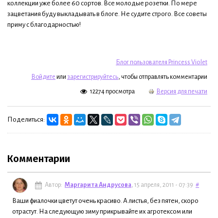
коллекции уже более 60 сортов. Все молодые розетки. По мере
зацветания буду выкладывать в блоге. Не судите строго. Все советы
приму с благодарностью!
Блог пользователя Princess Violet
Войдите
или
зарегистрируйтесь
, чтобы отправлять комментарии
12274 просмотра
Версия для печати
Поделиться:
Комментарии
Автор:
Маргарита Андрусова
, 15 апреля, 2011 - 07:39
#
Ваши фиалочки цветут очень красиво. А листья, без пятен, скоро
отрастут. На следующую зиму прикрывайте их агротексом или