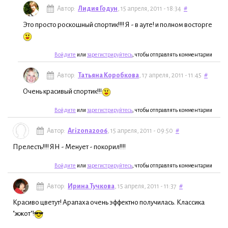
Автор:
Лидия Годун
, 15 апреля, 2011 - 18:34
#
Это просто роскошный спортик!!!! Я - в ауте! и полном восторге
Войдите
или
зарегистрируйтесь
, чтобы отправлять комментарии
Автор:
Татьяна Коробкова
, 17 апреля, 2011 - 11:45
#
Очень красивый спортик!!!
Войдите
или
зарегистрируйтесь
, чтобы отправлять комментарии
Автор:
Arizona2006
, 15 апреля, 2011 - 09:50
#
Прелесть!!!! ЯН - Менует - покорил!!!!
Войдите
или
зарегистрируйтесь
, чтобы отправлять комментарии
Автор:
Ирина Тучкова
, 15 апреля, 2011 - 11:37
#
Красиво цветут! Арапаха очень эффектно получилась. Классика
"жжот"!