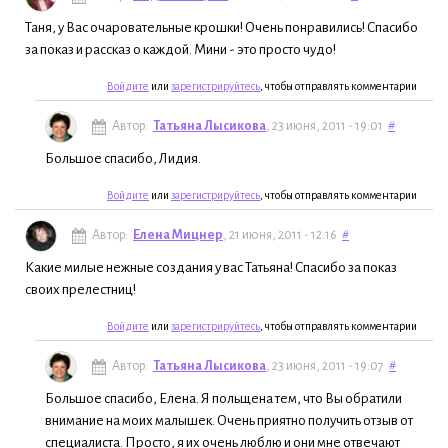
Таня, у Вас очаровательные крошки! Очень понравились! Спасибо
за показ и рассказ о каждой. Мини - это просто чудо!
Войдите
или
зарегистрируйтесь
, чтобы отправлять комментарии
Автор:
Татьяна Лысикова
, 23 июня, 2011 - 19:01
#
Большое спасибо, Лидия.
Войдите
или
зарегистрируйтесь
, чтобы отправлять комментарии
Автор:
Елена Мицнер
, 21 июня, 2011 - 12:16
#
Какие милые нежные создания у вас Татьяна! Спасибо за показ
своих прелестниц!
Войдите
или
зарегистрируйтесь
, чтобы отправлять комментарии
Автор:
Татьяна Лысикова
, 23 июня, 2011 - 19:07
#
Большое спасибо, Елена. Я польщена тем, что Вы обратили
внимание на моих малышек. Очень приятно получить отзыв от
специалиста. Просто, я их очень люблю и они мне отвечают