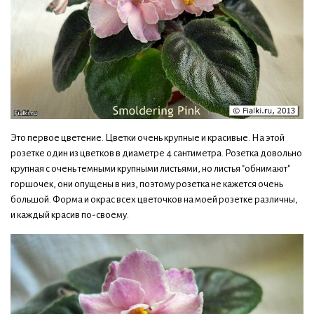
Это первое цветение. Цветки очень крупные и красивые. На этой
розетке один из цветков в диаметре 4 сантиметра. Розетка довольно
крупная с очень темными крупными листьями, но листья "обнимают"
горшочек, они опущены в низ, поэтому розетка не кажется очень
большой. Форма и окрас всех цветочков на моей розетке различны,
и каждый красив по-своему.