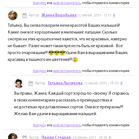
Войдите
или
зарегистрируйтесь
, чтобы отправлять комментарии
Автор:
Жанна Воробьева
, 17 июня, 2011 - 17:11
#
Татьяна, Вы снова покорили меня красотой Ваших малышей!
Какие они все хорошенькие и миленькие лапушки. Сколько
смотрю на этих крошек и мне кажется, что не красивых, наверно
не бывает. Разве может такая прелесть быть не красивой.. Все
просто очаровашки!!!
Удачи Вам в выращивании Ваших
красавиц и пышного им цветения!!!
Войдите
или
зарегистрируйтесь
, чтобы отправлять комментарии
Автор:
Татьяна Лысикова
, 17 июня, 2011 - 18:07
#
Вы правы, Жанна. Каждый сорт хорош по-своему. Я стараюсь
в своих комментариях рассказать о преимуществах и
недостатках представленных сортов. Они все прекрасны!!!
Желаю Вам удачи в выращивании малышей.
Войдите
или
зарегистрируйтесь
, чтобы отправлять комментарии
Автор:
Лидия Стоцкая
, 20 июня, 2011 - 18:35
#