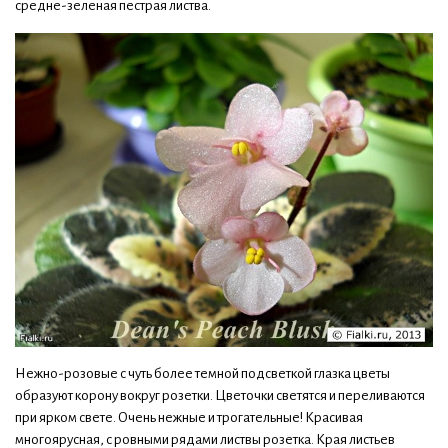
средне-зеленая пестрая листва.
Нежно-розовые с чуть более темной подсветкой глазка цветы
образуют корону вокруг розетки. Цветочки светятся и переливаются
при ярком свете. Очень нежные и трогательные! Красивая
многоярусная, с ровными рядами листвы розетка. Края листьев