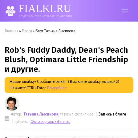
FIALKI.RU
Клуб любителей фиалок (сенполий)
Вы здесь
»
»
Главная
Блоги
Блог Татьяна Лысикова
Rob's Fuddy Daddy, Dean's Peach
Blush, Optimara Little Friendship
и другие.
Нашли ошибку? Сообщите о ней: 1) Выделите ошибку мышкой 2)
Нажмите CTRL+Enter.
Подробнее...
Автор:
Татьяна Лысикова
, 17 июня, 2011 - 14:57 |
Запись в блоге
| Рубрика:
Фото сортовых фиалок