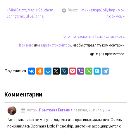
« Mini Balett, Mac`s Southern
Вверх
Миниатюра Jolly Imp - мой
Springtime, Lil Ballerina.
любимец »
Блог пользователя Татьяна Лысикова
Войдите
или
зарегистрируйтесь
, чтобы отправлять комментарии
11787 просмотров
Поделиться:
Комментарии
Автор:
Прыткова Евгения
, 17 июня, 2011 - 16:30
#
Вот опять никак не могу наглядеться на красивых малышек. Очень
понравилась Optimara Little Friendship, цветочки ассоциируются с