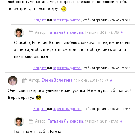
любопытными котятками, которые вылезают из корзинки, чтобы
посмотреть, что есть вокруг.
Войдите
или
зарегистрируйтесь
, чтобы отправлять комментарии
Автор:
Татьяна Лысикова
, 17 июня, 2011 - 17:56
#
Спасибо, Евгения. Я очень люблю своих малышек, и мне очень
хочется, чтобы все, кто посмотрит это сообщение смогли на
них полюбоваться.
Войдите
или
зарегистрируйтесь
, чтобы отправлять комментарии
Автор:
Елена Золотова
, 17 июня, 2011 - 16:57
#
Очень милые красотулички- малепусички ! Не могу налюбоваться !
Вери вери гуд!
Войдите
или
зарегистрируйтесь
, чтобы отправлять комментарии
Автор:
Татьяна Лысикова
, 17 июня, 2011 - 17:57
#
Большое спасибо, Елена.