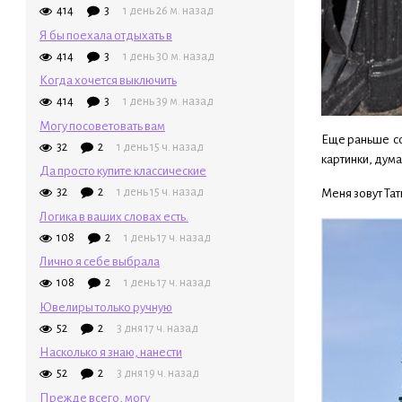
414
3
1 день 26 м. назад
Я бы поехала отдыхать в
414
3
1 день 30 м. назад
Когда хочется выключить
414
3
1 день 39 м. назад
Могу посоветовать вам
Еще раньше со
32
2
1 день 15 ч. назад
картинки, дума
Да просто купите классические
32
2
1 день 15 ч. назад
Меня зовут Тат
Логика в ваших словах есть.
108
2
1 день 17 ч. назад
Лично я себе выбрала
108
2
1 день 17 ч. назад
Ювелиры только ручную
52
2
3 дня 17 ч. назад
Насколько я знаю, нанести
52
2
3 дня 19 ч. назад
Прежде всего, могу