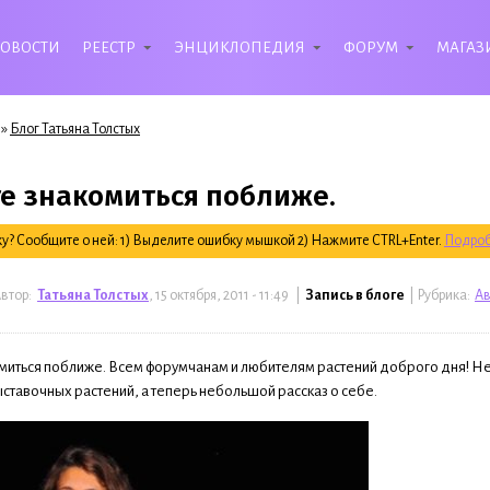
ОВОСТИ
РЕЕСТР
ЭНЦИКЛОПЕДИЯ
ФОРУМ
МАГАЗ
»
Блог Татьяна Толстых
е знакомиться поближе.
? Сообщите о ней: 1) Выделите ошибку мышкой 2) Нажмите CTRL+Enter.
Подроб
втор:
Татьяна Толстых
, 15 октября, 2011 - 11:49 |
Запись в блоге
| Рубрика:
Ав
миться поближе. Всем форумчанам и любителям растений доброго дня! Н
ыставочных растений, а теперь небольшой рассказ о себе.