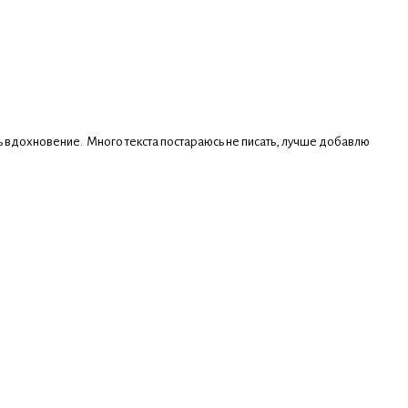
ь вдохновение. Много текста постараюсь не писать, лучше добавлю