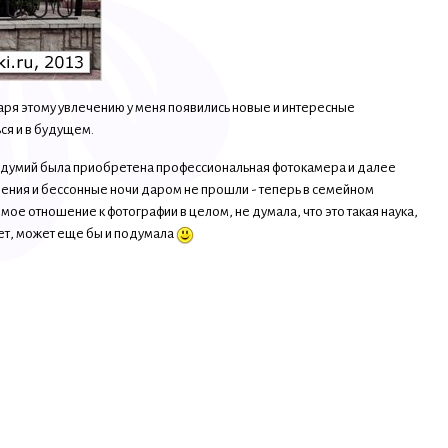
одаря этому увлечению у меня появились новые и интересные
ся и в будущем.
аздумий была приобретена профессиональная фотокамера и далее
учения и бессонные ночи даром не прошли - теперь в семейном
е отношение к фотографии в целом, не думала, что это такая наука,
ает, может еще бы и подумала