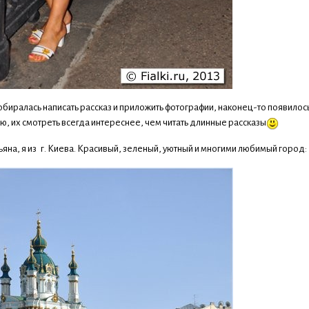
биралась написать рассказ и приложить фотографии, наконец-то появилос
ю, их смотреть всегда интереснее, чем читать длинные рассказы
ьяна, я из г. Киева. Красивый, зеленый, уютный и многими любимый город: