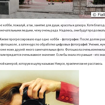
е хобби, пожалуй, а так, занятие для души, красоты и декора. Хотя благ
замечательными людьми, чему очень рада. Надеюсь, они будут продолжать
в Киеве прогрессировало еще одно хобби - фотография. После долгих р
й фотошколе, а затем курс по обработке цифровых фотографий. Учения, м
боме моих друзей много замечательных фото. Фотошкола очень изменила мо
али придается очень важное значение. Если бы знала это раньше - кто зн
ой камерой, которую в шутку называю Никуся, практически не расстаюсь: