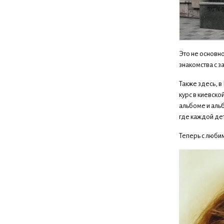
Это не основно
знакомства с 
Также здесь, 
курс в киевско
альбоме и аль
где каждой дет
Теперь с любим