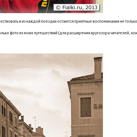
твовать и из каждой поездки остаются приятные воспоминания не только в 
лько фото из моих путешествий (для расширения кругозора читателей, кон