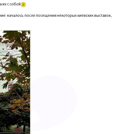
 их с собой
ние началось после посещения некоторых киевских выставок,