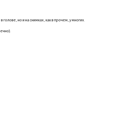
голове, но и на снимках, как в прочем, у многих.
ечно).