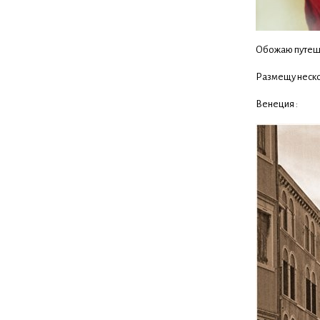
Обожаю путешес
Размещу неско
Венеция :