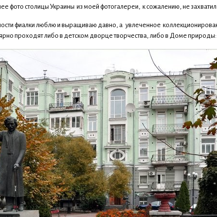
ее фото столицы Украины из моей фотогалереи, к сожалению, не захватила
тности фиалки люблю и выращиваю давно, а увлеченное коллекционирова
ярно проходят либо в детском дворце творчества, либо в Доме природы: