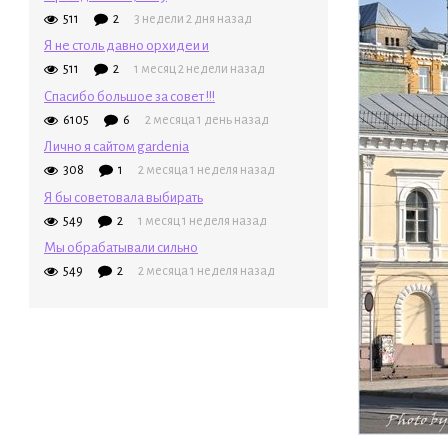
511
2
3 недели 2 дня назад
Я не столь давно орхидеи и
511
2
1 месяц 2 недели назад
Спасибо большое за совет !!!
6105
6
2 месяца 1 день назад
Лично я сайтом gardenia
308
1
2 месяца 1 неделя назад
Я бы советовала выбирать
549
2
1 месяц 1 неделя назад
Мы обрабатывали сильно
549
2
2 месяца 1 неделя назад