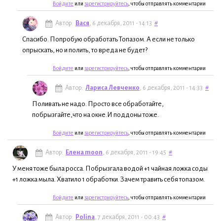
Войдите
или
зарегистрируйтесь
, чтобы отправлять комментарии
Автор:
Вася
, 6 декабря, 2011 - 14:13
#
Спасибо. Попробую обработать Топазом. А если не только
опрыскать, но и полить, то вреда не будет?
Войдите
или
зарегистрируйтесь
, чтобы отправлять комментарии
Автор:
Лариса Левченко
, 6 декабря, 2011 - 14:33
#
Поливать не надо. Просто все обработайте,
побрызгайте,что на окне.И поддоны тоже.
Войдите
или
зарегистрируйтесь
, чтобы отправлять комментарии
Автор:
Елена moon
, 6 декабря, 2011 - 19:45
#
У меня тоже была росса. Побрызгала водой +1 чайная ложка соды
+1 ложка мыла. Хватило 1 обработки. Зачем травить себя топазом.
Войдите
или
зарегистрируйтесь
, чтобы отправлять комментарии
Автор:
Polina
, 7 декабря, 2011 - 00:43
#