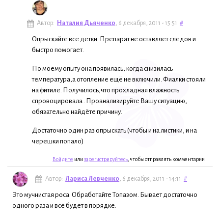
Автор:
Наталия Дьяченко
, 6 декабря, 2011 - 15:51
#
Опрыскайте все детки. Препарат не оставляет следов и
быстро помогает.
По моему опыту она появилась, когда снизилась
температура,а отопление ещё не включили. Фиалки стояли
на фитиле. Получилось,что прохладная влажность
спровоцировала . Проанализируйте Вашу ситуацию,
обязательно найдёте причину.
Достаточно один раз опрыскать (чтобы и на листики, и на
черешки попало)
Войдите
или
зарегистрируйтесь
, чтобы отправлять комментарии
Автор:
Лариса Левченко
, 6 декабря, 2011 - 14:11
#
Это мучнистая роса. Обработайте Топазом. Бывает достаточно
одного раза и всё будет в порядке.