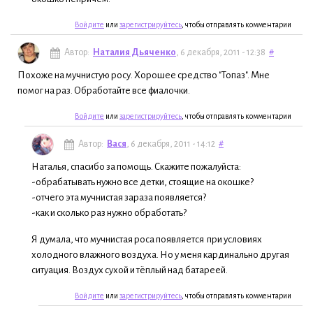
Войдите
или
зарегистрируйтесь
, чтобы отправлять комментарии
Автор:
Наталия Дьяченко
, 6 декабря, 2011 - 12:38
#
Похоже на мучнистую росу. Хорошее средство "Топаз". Мне
помог на раз. Обработайте все фиалочки.
Войдите
или
зарегистрируйтесь
, чтобы отправлять комментарии
Автор:
Вася
, 6 декабря, 2011 - 14:12
#
Наталья, спасибо за помощь. Скажите пожалуйста:
-обрабатывать нужно все детки, стоящие на окошке?
-отчего эта мучнистая зараза появляется?
-как и сколько раз нужно обработать?
Я думала, что мучнистая роса появляется при условиях
холодного влажного воздуха. Но у меня кардинально другая
ситуация. Воздух сухой и тёплый над батареей.
Войдите
или
зарегистрируйтесь
, чтобы отправлять комментарии