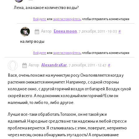
Лена, а на какое количество воды?
Войдите
или
зарегистрируйтесь
, чтобы отправлять комментарии
Автор:
Елена moon
, 7 декабря, 2011 - 19:03
#
на литр воды
Войдите
или
зарегистрируйтесь
, чтобы отправлять комментарии
Автор:
AlexandraKar
, 7 декабря, 2011 - 12:47
#
Вася, очень похоже на мучнистую росу.Она появляется когда у
растения снижается иммунитет.Например, с одной стороны
холодное окно, с другой горячий воздух от батарей.Воздух сухой
скорей всего. А подоконник холодный или горячий?Если он
маленький, то либо то, либо другое.
Лучше все-таки обработать Топазом, он не такой уж и
ядовитый.Народные средства не так надежны и любой стресс и
проблема вернется. Я сталкивалась с этим, поверьте, неприятно
через месяц снова обнаружить эту гадость! А опрыскивание