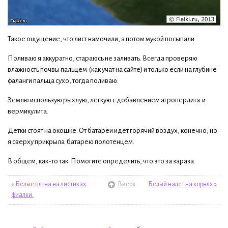
Такое ощущение, что лист намочили, а потом мукой посыпали.
Поливаю я аккуратно, стараюсь не заливать. Всегда проверяю
влажность почвы пальцем (как учат на сайте) и только если на глубине
фаланги пальца сухо, тогда поливаю.
Землю использую рыхлую, легкую с добавлением агроперлита и
вермикулита.
Детки стоят на окошке. От батареи идет горячий воздух, конечно, но
я сверху прикрыла батарею полотенцем.
В общем, как-то так. Помогите определить, что это за зараза.
« Белые пятна на листиках
Вверх
Белый налет на корнях »
фиалки.