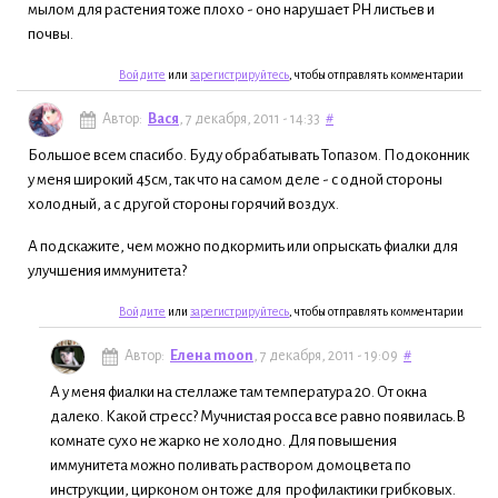
мылом для растения тоже плохо - оно нарушает PH листьев и
почвы.
Войдите
или
зарегистрируйтесь
, чтобы отправлять комментарии
Автор:
Вася
, 7 декабря, 2011 - 14:33
#
Большое всем спасибо. Буду обрабатывать Топазом. Подоконник
у меня широкий 45см, так что на самом деле - с одной стороны
холодный, а с другой стороны горячий воздух.
А подскажите, чем можно подкормить или опрыскать фиалки для
улучшения иммунитета?
Войдите
или
зарегистрируйтесь
, чтобы отправлять комментарии
Автор:
Елена moon
, 7 декабря, 2011 - 19:09
#
А у меня фиалки на стеллаже там температура 20. От окна
далеко. Какой стресс? Мучнистая росса все равно появилась.В
комнате сухо не жарко не холодно. Для повышения
иммунитета можно поливать раствором домоцвета по
инструкции, цирконом он тоже для профилактики грибковых.