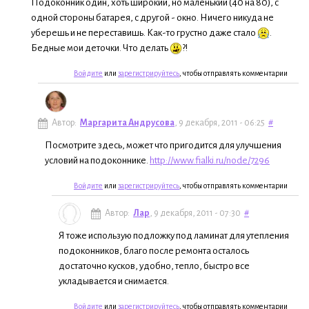
Подоконник один, хоть широкий, но маленький (40 на 80), с
одной стороны батарея, с другой - окно. Ничего никуда не
уберешь и не переставишь. Как-то грустно даже стало
.
Бедные мои деточки. Что делать
?!
Войдите
или
зарегистрируйтесь
, чтобы отправлять комментарии
Автор:
Маргарита Андрусова
, 9 декабря, 2011 - 06:25
#
Посмотрите здесь, может что пригодится для улучшения
условий на подоконнике.
http://www.fialki.ru/node/7296
Войдите
или
зарегистрируйтесь
, чтобы отправлять комментарии
Автор:
Лар
, 9 декабря, 2011 - 07:30
#
Я тоже использую подложку под ламинат для утепления
подоконников, благо после ремонта осталось
достаточно кусков, удобно, тепло, быстро все
укладывается и снимается.
Войдите
или
зарегистрируйтесь
, чтобы отправлять комментарии