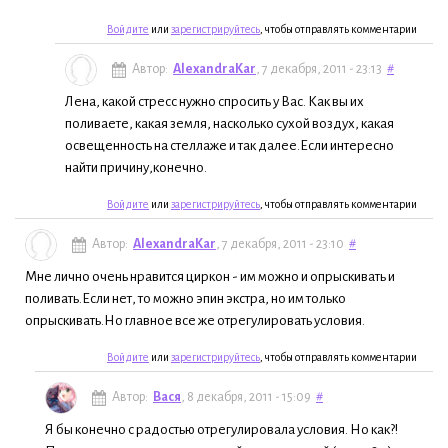
Войдите
или
зарегистрируйтесь
, чтобы отправлять комментарии
Автор:
AlexandraKar
, 7 декабря, 2011 - 23:13
#
Лена, какой стресс нужно спросить у Вас. Как вы их
поливаете, какая земля, насколько сухой воздух, какая
освещенность на стеллаже и так далее.Если интересно
найти причину,конечно.
Войдите
или
зарегистрируйтесь
, чтобы отправлять комментарии
Автор:
AlexandraKar
, 7 декабря, 2011 - 23:10
#
Мне лично очень нравится циркон - им можно и опрыскивать и
поливать.Если нет, то можно эпин экстра, но им только
опрыскивать.Но главное все же отрегулировать условия.
Войдите
или
зарегистрируйтесь
, чтобы отправлять комментарии
Автор:
Вася
, 8 декабря, 2011 - 15:09
#
Я бы конечно с радостью отрегулировала условия. Но как?!