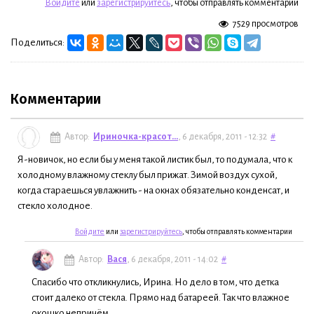
Войдите
или
зарегистрируйтесь
, чтобы отправлять комментарии
7529 просмотров
Поделиться:
Комментарии
Автор:
Ириночка-красот...
, 6 декабря, 2011 - 12:32
#
Я-новичок, но если бы у меня такой листик был, то подумала, что к
холодному влажному стеклу был прижат. Зимой воздух сухой,
когда стараешься увлажнить - на окнах обязательно конденсат, и
стекло холодное.
Войдите
или
зарегистрируйтесь
, чтобы отправлять комментарии
Автор:
Вася
, 6 декабря, 2011 - 14:02
#
Спасибо что откликнулись, Ирина. Но дело в том, что детка
стоит далеко от стекла. Прямо над батареей. Так что влажное
окошко непричём.