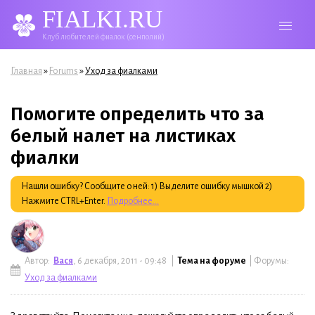
FIALKI.RU
Клуб любителей фиалок (сенполий)
Вы здесь
»
»
Главная
Forums
Уход за фиалками
Помогите определить что за
белый налет на листиках
фиалки
Нашли ошибку? Сообщите о ней: 1) Выделите ошибку мышкой 2)
Нажмите CTRL+Enter.
Подробнее...
Автор:
Вася
, 6 декабря, 2011 - 09:48 |
Тема на форуме
| Форумы:
Уход за фиалками