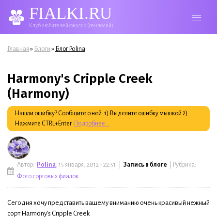
FIALKI.RU
Клуб любителей фиалок (сенполий)
Вы здесь
»
»
Главная
Блоги
Блог Polina
Harmony's Cripple Creek
(Harmony)
Нашли ошибку? Сообщите о ней: 1) Выделите ошибку мышкой 2)
Нажмите CTRL+Enter.
Подробнее...
Автор:
Polina
, 15 января, 2012 - 22:51 |
Запись в блоге
| Рубрика:
Фото сортовых фиалок
Сегодня хочу представить вашему вниманию очень красивый нежный
сорт Harmony's Cripple Creek