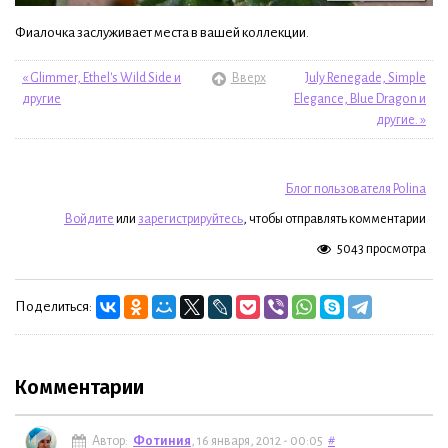
Фиалочка заслуживает места в вашей коллекции.
« Glimmer, Ethel's Wild Side и
Вверх
July Renegade, Simple
другие
Elegance, Blue Dragon и
другие. »
Блог пользователя Polina
Войдите
или
зарегистрируйтесь
, чтобы отправлять комментарии
5043 просмотра
Поделиться:
Комментарии
Автор:
Фотиния
, 16 января, 2012 - 00:05
#