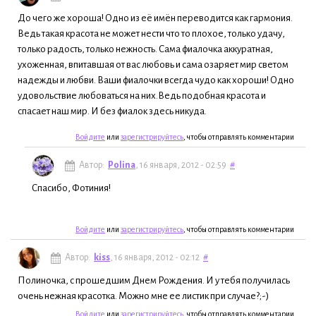
До чего же хороша! Одно из её имён переводится как гармония.
Ведь такая красота не может нести что то плохое, только удачу,
только радость, только нежность. Сама фиалочка аккуратная,
ухоженная, впитавшая от вас любовь и сама озаряет мир светом
надежды и любви. Ваши фиалочки всегда чудо как хороши! Одно
удовольствие любоваться на них.Ведь подобная красота и
спасает наш мир. И без фиалок здесь никуда.
Войдите
или
зарегистрируйтесь
, чтобы отправлять комментарии
Автор:
Polina
, 16 января, 2012 - 02:59
#
Спасибо, Фотиния!
Войдите
или
зарегистрируйтесь
, чтобы отправлять комментарии
Автор:
kiss
, 16 января, 2012 - 02:12
#
Полиночка, с прошедшим Днем Рождения. И у тебя получилась
очень нежная красотка. Можно мне ее листик при случае?;-)
Войдите
или
зарегистрируйтесь
, чтобы отправлять комментарии