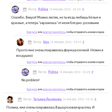
Автор:
Polina
, 16 января, 2012 - 03:00
#
Спасибо, Викуся! Можно листик, но ты ведь любишь белые и
красные, а теперь "заразилась" от меня бледно-розовыми.
Войдите
или
зарегистрируйтесь
, чтобы отправлять комментарии
Автор:
kiss
, 16 января, 2012 - 03:10
#
Просто мне очень понравилась форма розочкой. Нежно и
воздушно)
Войдите
или
зарегистрируйтесь
, чтобы отправлять комментарии
Автор:
Polina
, 16 января, 2012 - 03:29
#
No problem!
Войдите
или
зарегистрируйтесь
, чтобы отправлять комментарии
Автор:
Татьяна Лысикова
, 16 января, 2012 - 10:33
#
Полина, мне очень понравилась Ваша розовая красотка. И