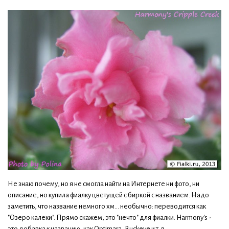
Не знаю почему, но я не смогла найти на Интернете ни фото, ни
описание, но купила фиалку цветущей с биркой с названием. Надо
заметить, что название немного хм... необычно: переводится как
"Озеро калеки". Прямо скажем, это "нечто" для фиалки. Harmony's -
это добавка к названию, как Optimara, Buckeye и т.д.