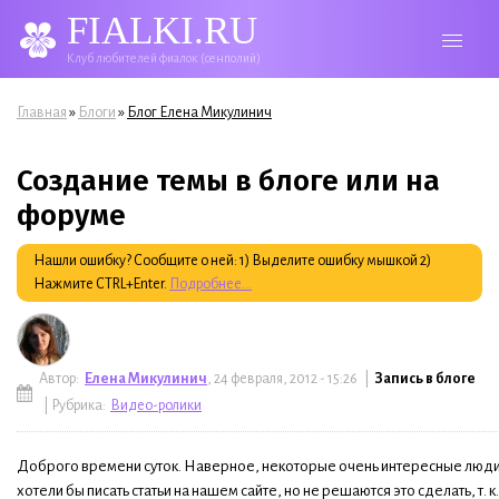
FIALKI.RU
Клуб любителей фиалок (сенполий)
Вы здесь
»
»
Главная
Блоги
Блог Елена Микулинич
Создание темы в блоге или на
форуме
Нашли ошибку? Сообщите о ней: 1) Выделите ошибку мышкой 2)
Нажмите CTRL+Enter.
Подробнее...
Автор:
Елена Микулинич
, 24 февраля, 2012 - 15:26 |
Запись в блоге
| Рубрика:
Видео-ролики
Доброго времени суток. Наверное, некоторые очень интересные люд
хотели бы писать статьи на нашем сайте, но не решаются это сделать, т. к.