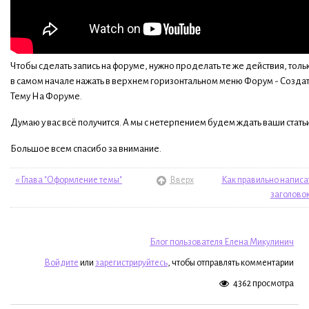
Чтобы сделать запись на форуме, нужно проделать те же действия, толь
в самом начале нажать в верхнем горизонтальном меню Форум - Созда
Тему На Форуме.
Думаю у вас всё получится. А мы с нетерпением будем ждать ваши статьи
Большое всем спасибо за внимание.
« Глава "Оформление темы"
Вверх
Как правильно написа
заголовок
Блог пользователя Елена Микулинич
Войдите
или
зарегистрируйтесь
, чтобы отправлять комментарии
4362 просмотра