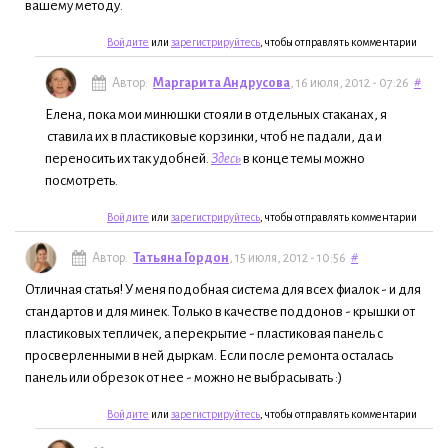
вашему методу.
Войдите
или
зарегистрируйтесь
, чтобы отправлять комментарии
Автор:
Маргарита Андрусова
, 16 июля, 2012 - 07:26
#
Елена, пока мои минюшки стояли в отдельных стаканах, я
ставила их в пластиковые корзинки, чтоб не падали, да и
переносить их так удобней.
Здесь
в конце темы можно
посмотреть.
Войдите
или
зарегистрируйтесь
, чтобы отправлять комментарии
Автор:
Татьяна Гордон
, 15 июля, 2012 - 10:56
#
Отличная статья! У меня подобная система для всех фиалок - и для
стандартов и для минек. Только в качестве поддонов - крышки от
пластиковых тепличек, а перекрытие - пластиковая панель с
просверленными в ней дыркам. Если после ремонта осталась
панель или обрезок от нее - можно не выбрасывать :)
Войдите
или
зарегистрируйтесь
, чтобы отправлять комментарии