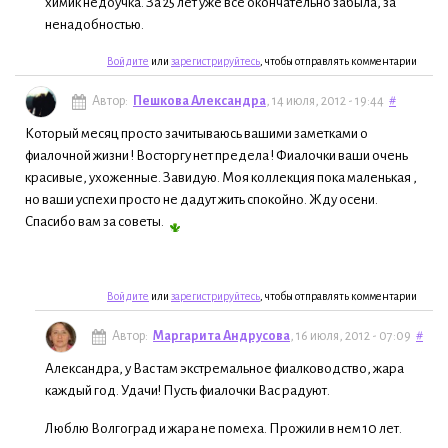
химик недоучка. За 25 лет уже все окончательно забыла, за
ненадобностью.
Войдите
или
зарегистрируйтесь
, чтобы отправлять комментарии
Автор:
Пешкова Александра
, 14 июля, 2012 - 19:44
#
Который месяц просто зачитываюсь вашими заметками о
фиалочной жизни ! Восторгу нет предела ! Фиалочки ваши очень
красивые, ухоженные. Завидую. Моя коллекция пока маленькая ,
но ваши успехи просто не дадут жить спокойно. Жду осени.
Спасибо вам за советы.
Войдите
или
зарегистрируйтесь
, чтобы отправлять комментарии
Автор:
Маргарита Андрусова
, 16 июля, 2012 - 07:09
#
Александра, у Вас там экстремальное фиалководство, жара
каждый год. Удачи! Пусть фиалочки Вас радуют.
Люблю Волгоград и жара не помеха. Прожили в нем 10 лет.