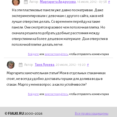
Автор:
Маргарита Андрусова
, 16 июля, 2012 - 07:58
#
На эти пластиковые панели уже давно посматриваю. Даже
экспериментировали с девочкам с другого сайта, как в ней
лучше отверстия делать. Со временем перейду на такие
панели. Они смотрятся красивее чем потолочная плитка. Но
сначала решила подобрать удобные расстояния между
отверстиями на более дешевом материале. Да и отверстия в
потолочной плитке делать легче.
Войдите
или
зарегистрируйтесь
, чтобы отправлять комментарии
Автор:
Таня Лунева
, 20 июля, 2012 - 19:20
#
Маргарита замечательная статья! Мои в отдельных стаканчиках
стоят, не всегда удобно доставать горшки для долива воды в
стакан. Марго у меня вопрос: а как по устойчивости?
Войдите
или
зарегистрируйтесь
, чтобы отправлять комментарии
©
FIALKI.RU
2000–2026
Все права защищены