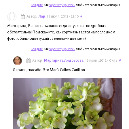
Войдите
или
зарегистрируйтесь
, чтобы отправлять комментарии
Автор:
Лар
, 14 июля, 2012 - 22:10
#
Маргарита, Ваша статья как всегда актуальна, подробна и
обстоятельна! Подскажите, как сорт называется на последнем
фото, обильноцветущий с зелеными цветами?
Войдите
или
зарегистрируйтесь
, чтобы отправлять комментарии
Автор:
Маргарита Андрусова
, 16 июля, 2012 - 07:18
#
Лариса, спасибо. Это Mac's Callow Carillion.