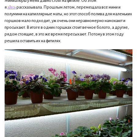
Миниатюры у меня давно стоят на фитиле. Об этом
я
здесь
рассказывала. Прошлым летом, перемещала все мини и
полумини на капиллярные маты, но этот способ полива для маленьких
горшков мало подходит, уж очень они неравномерно намокают и
просыхают. В итоге в одних горшках стоит вечное болото, а другие,
рядом стоящие, в это же время пересыхают. Потому в этом году
решила оставить их на фитилях.