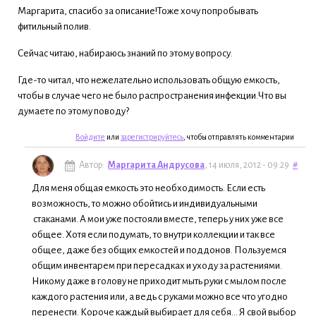
Маргарита, спасибо за описание!Тоже хочу попробывать
фитильный полив.
Сейчас читаю, набираюсь знаний по этому вопросу.
Где-то читал, что нежелательно использовать общую емкость,
чтобы в случае чего не было распространения инфекции.Что вы
думаете по этому поводу?
Войдите
или
зарегистрируйтесь
, чтобы отправлять комментарии
Автор:
Маргарита Андрусова
, 14 июля, 2012 - 09:29
#
Для меня общая емкость это необходимость. Если есть
возможность, то можно обойтись и индивидуальными
стаканами. А мои уже постояли вместе, теперь у них уже все
общее. Хотя если подумать, то внутри коллекции и так все
общее, даже без общих емкостей и поддонов. Пользуемся
общим инвентарем при пересадках и уходу за растениями.
Никому даже в голову не приходит мыть руки с мылом после
каждого растения или, а ведь с руками можно все что угодно
перенести. Короче каждый выбирает для себя... Я свой выбор