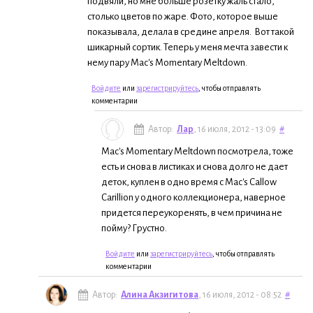
подвяли, но мне больше розетку жаль стало,
столько цветов по жаре. Фото, которое выше
показывала, делала в средине апреля. Вот такой
шикарный сортик. Теперь у меня мечта завести к
нему пару Mac's Momentary Meltdown.
Войдите
или
зарегистрируйтесь
, чтобы отправлять
комментарии
Автор:
Лар
, 16 июля, 2012 - 13:09
#
Mac's Momentary Meltdown посмотрела, тоже
есть и снова в листиках и снова долго не дает
деток, куплен в одно время с Mac's Callow
Carillion у одного коллекционера, наверное
придется переукоренять, в чем причина не
пойму? Грустно.
Войдите
или
зарегистрируйтесь
, чтобы отправлять
комментарии
Автор:
Алина Акзигитова
, 16 июля, 2012 - 08:52
#