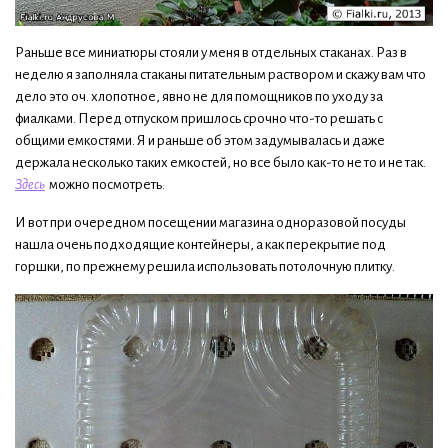
Раньше все миниатюры стояли у меня в отдельных стаканах. Раз в
неделю я заполняла стаканы питательным раствором и скажу вам что
дело это оч. хлопотное, явно не для помощников по уходу за
фиалками. Перед отпуском пришлось срочно что-то решать с
общими емкостями. Я и раньше об этом задумывалась и даже
держала несколько таких емкостей, но все было как-то не то и не так.
Здесь
можно посмотреть.
И вот при очередном посещении магазина одноразовой посуды
нашла очень подходящие контейнеры, а как перекрытие под
горшки, по прежнему решила использовать потолочную плитку.