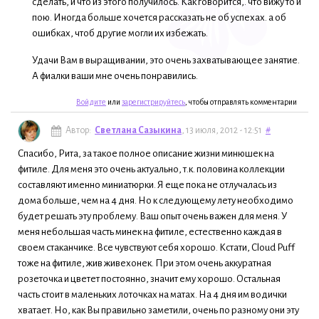
сделать, и что из этого получилось. Как говорится,. что вижу то и
пою. Иногда больше хочется рассказать не об успехах. а об
ошибках, чтоб другие могли их избежать.
Удачи Вам в выращивании, это очень захватывающее занятие.
А фиалки ваши мне очень понравились.
Войдите
или
зарегистрируйтесь
, чтобы отправлять комментарии
Автор:
Светлана Сазыкина
, 13 июля, 2012 - 12:51
#
Спасибо, Рита, за такое полное описание жизни минюшек на
фитиле. Для меня это очень актуально, т.к. половина коллекции
составляют именно миниатюрки. Я еще пока не отлучалась из
дома больше, чем на 4 дня. Но к следующему лету необходимо
будет решать эту проблему. Ваш опыт очень важен для меня. У
меня небольшая часть минек на фитиле, естественно каждая в
своем стаканчике. Все чувствуют себя хорошо. Кстати, Cloud Puff
тоже на фитиле, жив живехонек. При этом очень аккуратная
розеточка и цветет постоянно, значит ему хорошо. Остальная
часть стоит в маленьких лоточках на матах. На 4 дня им водички
хватает. Но, как Вы правильно заметили, очень по разному они эту