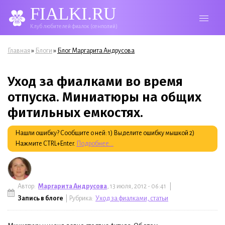
FIALKI.RU
Клуб любителей фиалок (сенполий)
Вы здесь
»
»
Главная
Блоги
Блог Маргарита Андрусова
Уход за фиалками во время
отпуска. Миниатюры на общих
фитильных емкостях.
Нашли ошибку? Сообщите о ней: 1) Выделите ошибку мышкой 2)
Нажмите CTRL+Enter.
Подробнее...
Автор:
Маргарита Андрусова
, 13 июля, 2012 - 06:41 |
Запись в блоге
| Рубрика:
Уход за фиалками, статьи