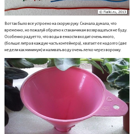
Вот так было все устроено на скорую руку. Сначала думала, что
временно, но пожалуй обратно к стаканчикам возвращаться не буду.
Особенно радует то, что воды в емкости входит очень много,
(больше литра в каждую часть контейнера), хватает ее надолго (две
недели как минимум) и наливать воду очень легко через воронку.