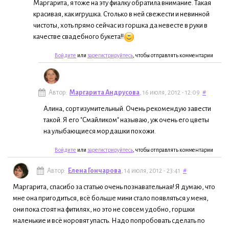
Маргарита, я тоже на эту фиалку обратила внимание. Такая
красивая, как игрушка. Столько в ней свежести и невинной
чистоты, хоть прямо сейчас из горшка да невесте в руки в
качестве свадебного букета!!
Войдите
или
зарегистрируйтесь
, чтобы отправлять комментарии
Автор:
Маргарита Андрусова
, 16 июля, 2012 - 12:09
#
Алина, сорт изумительный. Очень рекомендую завести
такой. Я его "Смайликом" называю, уж очень его цветы
на улыбающиеся мордашки похожи.
Войдите
или
зарегистрируйтесь
, чтобы отправлять комментарии
Автор:
Елена Гончарова
, 14 июля, 2012 - 23:41
#
Маргарита, спасибо за статью очень познавательная! Я думаю, что
мне она пригодиться, всё больше мини стало появляться у меня,
они пока стоят на фитилях, но это не совсем удобно, горшки
маленькие и всё норовят упасть. Надо попробовать сделать по