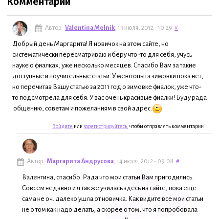
Комментарии
Автор:
Valentina Melnik
, 13 июля, 2012 - 10:29
#
Добрый день Маргарита! Я новичок на этом сайте, но
систематически пересматриваю и беру что-то для себя, учусь
науке о фиалках, уже несколько месяцев. Спасибо Вам за такие
доступные и поучительные статьи. У меня опыта зимовки пока нет,
но перечитав Вашу статью за 2011 год о зимовке фиалок, уже что-
то подсмотрела для себя. У вас очень красивые фиалки! Буду рада
общению, советам и пожеланиям в свой адрес.
Войдите
или
зарегистрируйтесь
, чтобы отправлять комментарии
Автор:
Маргарита Андрусова
, 14 июля, 2012 - 09:08
#
Валентина, спасибо. Рада что мои статьи Вам пригодились.
Совсем недавно и я так же училась здесь на сайте, пока еще
сама не оч. далеко ушла от новичка. Как видите все мои статьи
не о том как надо делать, а скорее о том, что я попробовала