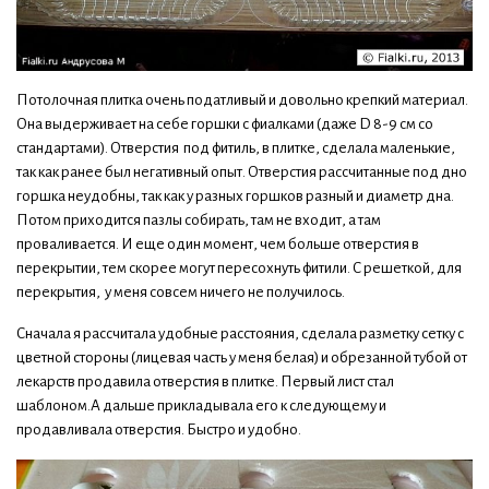
Потолочная плитка очень податливый и довольно крепкий материал.
Она выдерживает на себе горшки с фиалками (даже D 8-9 см со
стандартами). Отверстия под фитиль, в плитке, сделала маленькие,
так как ранее был негативный опыт. Отверстия рассчитанные под дно
горшка неудобны, так как у разных горшков разный и диаметр дна.
Потом приходится пазлы собирать, там не входит, а там
проваливается. И еще один момент, чем больше отверстия в
перекрытии, тем скорее могут пересохнуть фитили. С решеткой, для
перекрытия, у меня совсем ничего не получилось.
Сначала я рассчитала удобные расстояния, сделала разметку сетку с
цветной стороны (лицевая часть у меня белая) и обрезанной тубой от
лекарств продавила отверстия в плитке. Первый лист стал
шаблоном.А дальше прикладывала его к следующему и
продавливала отверстия. Быстро и удобно.