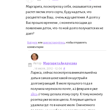
Маргарита, посмотрела у себя, оказывается у меня
растет листик этого сорта, буду надеться, что
расцветет как Ваш, очень жду цветения. А долго у
Вас прошло времени , с момента посадки до
появления деток, что-то мой долго получается их не
дает?
Войдите
или
зарегистрируйтесь
, чтобы отправлять
комментарии
Автор:
Маргарита Андрусова
, 16 июля, 2012 - 12:06
#
Лариса, сейчас посмотрела внимательней на
даты и сама в шоке какой он шустрый и
долгоиграющий. В июле прошлого года я
получила черенок по почте, а 2 февраля я уже
здесь
темку делала этому сорту. К тому моменту
розетка уже во всю цвела. А первые цветы я
удалила где-то в начале июля. Они немного