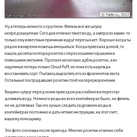
Ну а теперь немного о грустном. Фитиль все же штука
непредсказуемая. Сегодня отлично тянет воду, а завтра по каким-то
только ему известным причинам вдруг пересыхает. Хорошо когда ты
рядом и вовремя можешь вмешаться. Когда приехала домой, то
нашла десятка полтора розеток с пересохшими горшками и
повисшими листьями. Пропало несколько дубль розеток, а из
ощутимых потерь только Cloud Puff, но пока есть надежда
восстановить сорт. Пытаюсь вырастить его из фрагментов листа.
Остальные пострадавшие розетки стоят на переукоренении.
Видимо супруг перед моим приездом расслабился и перестал
доливать воду. Немного воды во всех контейнерах было, но фитиль
ее не дотягивал. Так что лучше следить за уровнем воды в
контейнерах постоянно и дать четкие инструкции, на этот счет,
вашему помощнику.
Это фото стеллажа после приезда. Многие розетки отлично себя