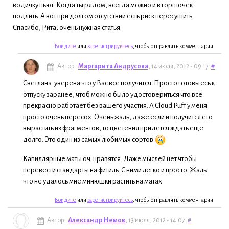
водичку пьют. Когда ты рядом, всегда можно и в горшочек
подлить. А вот при долгом отсутствии есть риск пересушить.
Спасибо, Рита, очень нужная статья.
Войдите
или
зарегистрируйтесь
, чтобы отправлять комментарии
Автор:
Маргарита Андрусова
, 14 июля, 2012 - 09:17
#
Светлана. уверена что у Вас все получится. Просто готовьтесь к
отпуску заранее, чтоб можно было удостовериться что все
прекрасно работает без вашего участия. А Cloud Puff у меня
просто очень пересох. Очень жаль, даже если и получится его
вырастить из фрагментов, то цветения придется ждать еще
долго. Это один из самых любимых сортов.
Капиллярные маты оч. нравятся. Даже мыслей нет чтобы
перевести стандарты на фитиль. С ними легко и просто. Жаль
что не удалось мне минюшки растить на матах.
Войдите
или
зарегистрируйтесь
, чтобы отправлять комментарии
Автор:
Александр Немов
, 13 июля, 2012 - 14:07
#