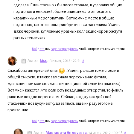
сделала. Единственно я бы посоветовала, в условиях общих
поддонов и емкостей, более внимательно относится к
карантинным мероприятиям. Вот кому не место в общих
поддонах, так это вновь приобретенным растениям. У меня
даже черенки, купленные у разных коллекционеров растут в
разных тепличках.
Войдите
или
зарегистрируйтесь
, чтобы отправлять комментарии
Автор:
kiss
, 13 июля, 2012 - 22:51
#
Спасибо за интересный опыт
. У меня раньше тоже стояли в
общей емкости, и также замечала пересыхание фитиля,
единственное мои стояли на вентилционной сетке (из пластика).
Вот мне и кажется, что если есть воздушные отверстия, то фитиль
рано или поздно пересохнет. Сейчас, когда у каждой свой
стаканчик и воздуху неоткуда взяться, еще ни разу этого не
произошло.
Войдите
или
зарегистрируйтесь
, чтобы отправлять комментарии
Автор:
Маргарита Андрусова
, 14 июля, 2012 - 09:38
#