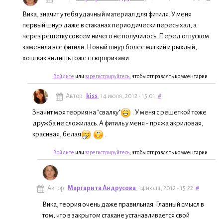
Вика, значит у тебя удачный материал для фитиля. У меня
первый шнур даже в стаканах периодически пересыхал, а
через решетку совсем ничего не получилось. Перед отпуском
заменила все фитили. Новый шнур более мягкий и рыхлый,
хотя как видишь тоже с сюрпризами.
Войдите
или
зарегистрируйтесь
, чтобы отправлять комментарии
Автор:
kiss
, 14 июля, 2012 - 15:01
#
Значит моя теория на "свалку"
. У меня с решеткой тоже
дружба не сложилась. А фитиль у меня - пряжа акриловая,
красивая, белая
.
Войдите
или
зарегистрируйтесь
, чтобы отправлять комментарии
Автор:
Маргарита Андрусова
, 14 июля, 2012 - 15:22
#
Вика, теория очень даже правильная. Главный смысл в
том, что в закрытом стакане устанавливается свой