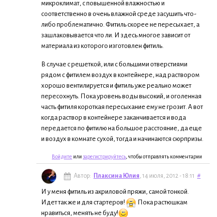
микроклимат, с повышенной влажностью и
соответственно в очень влажной среде засушить что-
либо проблематично. Фитиль скорее не пересыхает, а
зашлаковывается что ли. И здесь многое зависит от
материала из которого изготовлен фитиль.
В случае с решеткой, или с большими отверстиями
рядом с фитилем воздух в контейнере, над раствором
хорошо вентилируется и фитиль уже реально может
пересохнуть. Пока уровень воды высокий, и оголенная
часть фитиля короткая пересыхание ему не грозит. А вот
когда раствор в контейнере заканчивается и вода
передается по фитилю на большое расстояние, да еще
и воздух в комнате сухой, тогда и начинаются сюрпризы.
Войдите
или
зарегистрируйтесь
, чтобы отправлять комментарии
Автор:
Плаксина Юлия
, 14 июля, 2012 - 18:11
#
И у меня фитиль из акриловой пряжи, самой тонкой.
Идет так же и для стартеров!
Пока растюшкам
нравиться, менять не буду!