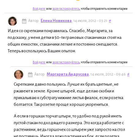
Войдите
или
зарегистрируйтесь
, чтобы отправлять комментарии
Автор:
Елена Новикова
, 14 июля, 2012 - 03:21
#
Идея со скрепками понравилась. Спасибо, Маргарита, за
подсказку, у меня детки в 50-ти грамовых стаканчиках стоят на
общих емкостях, стаканчики легкие и постоянно смещаются.
Теперь воспользуюсь Вашим опытом.
Войдите
или
зарегистрируйтесь
, чтобы отправлять комментарии
Автор:
Маргарита Андрусова
, 14 июля, 2012 - 09:46
#
Скрепками давно пользуюсь. Лучше их брать цветные, не
ржавеют в земле. Кроме штырей, еще делаю скобки и
прикалываю к субстрату нижние листья фиалок, если розетка
болтается. Так розетке проще хорошо укорениться.
А если в горшках торчат штыри, то удобно под рукой иметь
пустой стакан подходящего размера. Это когда работаете с
растениями, ведь горшочек со штырем уже запросто на стол
не поставишь. Иногда ложу растения на бок, если розетка