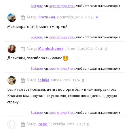
Войдите
или
зарегистрируйтесь
, чтобы отправлять комментарии
Автор:
Фотиния
, 9 сентября, 2012 - 00:58
#
Милая красота! Приятно смотреть!
Войдите
или
зарегистрируйтесь
, чтобы отправлять комментарии
Автор:
Mamluchenok
, 10 сентября, 2012 - 07:41
#
Девченки, спасибо за внимание
Войдите
или
зарегистрируйтесь
, чтобы отправлять комментарии
Автор:
jojuka
, 1 июля, 2017 - 19:52
#
Были там всей семьей, дети в восторге были и нам понравилось.
Красиво там, аккуратно и ухожено, словно попадаешь в другую
страну.
Войдите
или
зарегистрируйтесь
, чтобы отправлять комментарии
Автор:
софи
, 15 октября, 2017 - 20:37
#