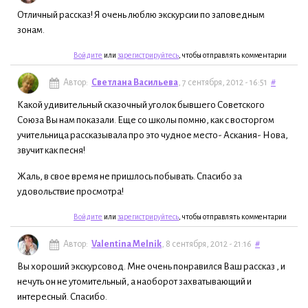
Отличный рассказ! Я очень люблю экскурсии по заповедным
зонам.
Войдите
или
зарегистрируйтесь
, чтобы отправлять комментарии
Автор:
Светлана Васильева
, 7 сентября, 2012 - 16:51
#
Какой удивительный сказочный уголок бывшего Советского
Союза Вы нам показали. Еще со школы помню, как с восторгом
учительница рассказывала про это чудное место- Аскания- Нова,
звучит как песня!
Жаль, в свое время не пришлось побывать. Спасибо за
удовольствие просмотра!
Войдите
или
зарегистрируйтесь
, чтобы отправлять комментарии
Автор:
Valentina Melnik
, 8 сентября, 2012 - 21:16
#
Вы хороший экскурсовод. Мне очень понравился Ваш рассказ , и
нечуть он не утомительный, а наоборот захватывающий и
интересный. Спасибо.