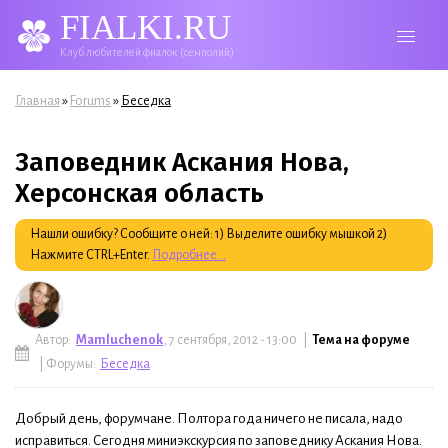
FIALKI.RU
Клуб любителей фиалок (сенполий)
Вы здесь
»
»
Главная
Forums
Беседка
Заповедник Аскания Нова,
Херсонская область
Нашли ошибку? Сообщите о ней: 1) Выделите ошибку мышкой 2)
Нажмите CTRL+Enter.
Подробнее...
Автор:
Mamluchenok
, 7 сентября, 2012 - 13:00 |
Тема на форуме
| Форумы:
Беседка
Добрый день, форумчане. Полтора года ничего не писала, надо
исправиться. Сегодня миниэкскурсия по заповеднику Аскания Нова.