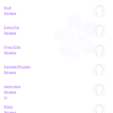
Kovil
Украина
Елена Тея
Украина
Лучко Юля
Украина
Наталия Мусевич
Украина
мама-инна
Украина
10
MIrins
Украина