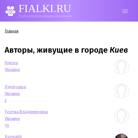
FIALKI.RU
Клуб любителей фиалок (сенполий)
Вы здесь
Главная
Авторы, живущие в городе
Киев
Angora
Украина
Кукурузица
Украина
2
Тусечка Владимировна
Украина
70
Ksenia88