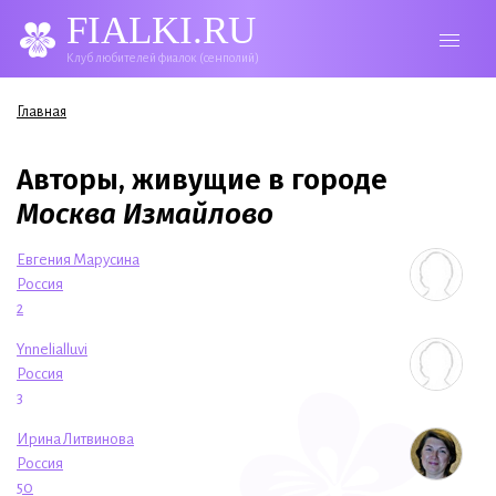
FIALKI.RU
Клуб любителей фиалок (сенполий)
Вы здесь
Главная
Авторы, живущие в городе
Москва Измайлово
Евгения Марусина
Россия
2
Ynnelialluvi
Россия
3
Ирина Литвинова
Россия
50