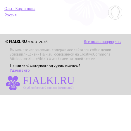
Ольга Карташова
Россия
©
FIALKI.RU
2000–2026
Все права защищены
Вы можете использовать содержимое сайта при соблюдении
условий лицензии
Fialki.ru
, основанной на CreativeCommons
Attribution-ShareAlike 3.0 или более поздней версии.
Нашли свой материал под чужим именем?
Удалите его
.
FIALKI.RU
Клуб любителей фиалок (сенполий)