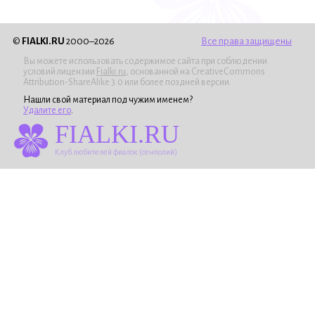
©
FIALKI.RU
2000–2026
Все права защищены
Вы можете использовать содержимое сайта при соблюдении
условий лицензии
Fialki.ru
, основанной на CreativeCommons
Attribution-ShareAlike 3.0 или более поздней версии.
Нашли свой материал под чужим именем?
Удалите его
.
FIALKI.RU
Клуб любителей фиалок (сенполий)