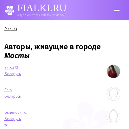
FIALKI.RU
Клуб любителей фиалок (сенполий)
Вы здесь
Главная
Авторы, живущие в городе
Мосты
Ел Ка 78
Беларусь
Chio
Беларусь
семенович оля
Беларусь
20