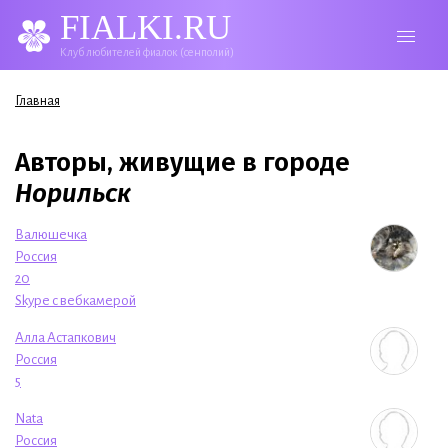
FIALKI.RU
Клуб любителей фиалок (сенполий)
Вы здесь
Главная
Авторы, живущие в городе
Норильск
Валюшечка
Россия
20
Skype с вебкамерой
Алла Астапкович
Россия
5
Nata
Россия