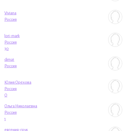
Viviana
Россия
lori-mark
Россия
30
dima1
Россия
Юлия Орехова
Россия
O
Ольга Николаевна
Россия
1
евгения-грук