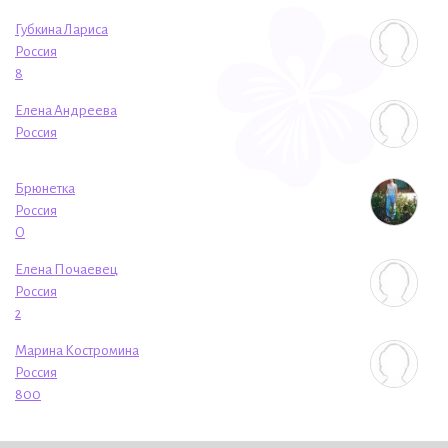
Губкина Лариса
Россия
8
Елена Андреева
Россия
Брюнетка
Россия
O
Елена Почаевец
Россия
2
Марина Костромина
Россия
800