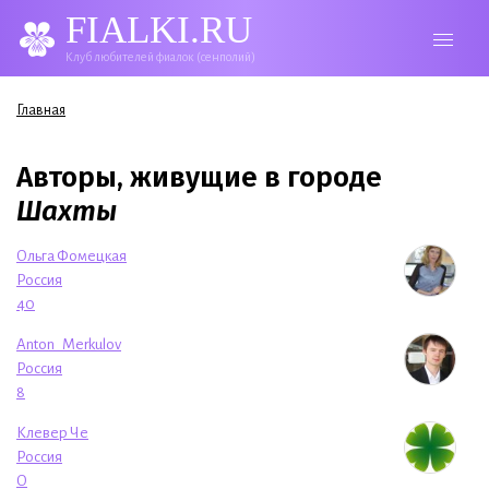
FIALKI.RU
Клуб любителей фиалок (сенполий)
Вы здесь
Главная
Авторы, живущие в городе
Шахты
Ольга Фомецкая
Россия
40
Anton_Merkulov
Россия
8
Клевер Че
Россия
O