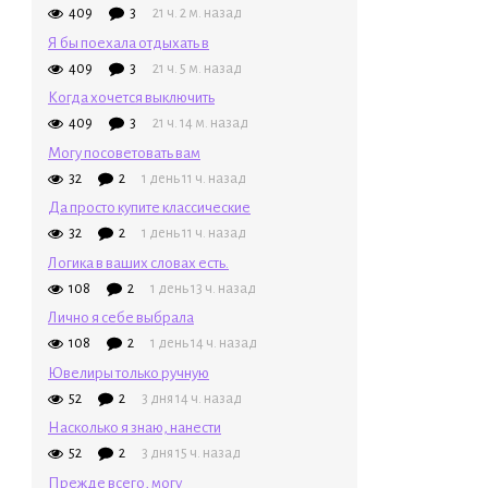
409
3
21 ч. 2 м. назад
Я бы поехала отдыхать в
409
3
21 ч. 5 м. назад
Когда хочется выключить
409
3
21 ч. 14 м. назад
Могу посоветовать вам
32
2
1 день 11 ч. назад
Да просто купите классические
32
2
1 день 11 ч. назад
Логика в ваших словах есть.
108
2
1 день 13 ч. назад
Лично я себе выбрала
108
2
1 день 14 ч. назад
Ювелиры только ручную
52
2
3 дня 14 ч. назад
Насколько я знаю, нанести
52
2
3 дня 15 ч. назад
Прежде всего, могу