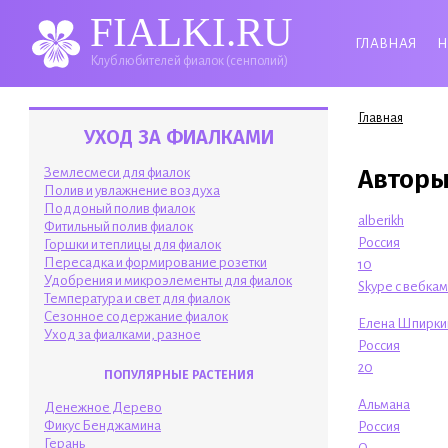
FIALKI.RU
ГЛАВНАЯ
Н
Клуб любителей фиалок (сенполий)
Вы здесь
Главная
УХОД ЗА ФИАЛКАМИ
Авторы
Землесмеси для фиалок
Полив и увлажнение воздуха
Поддоный полив фиалок
alberikh
Фитильный полив фиалок
Россия
Горшки и теплицы для фиалок
Пересадка и формирование розетки
10
Удобрения и микроэлементы для фиалок
Skype с вебка
Температура и свет для фиалок
Сезонное содержание фиалок
Елена Шпирки
Уход за фиалками, разное
Россия
20
ПОПУЛЯРНЫЕ РАСТЕНИЯ
Альмана
Денежное Дерево
Фикус Бенджамина
Россия
Герань