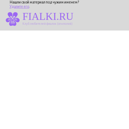
Нашли свой материал под чужим именем?
Удалите его
.
FIALKI.RU
Клуб любителей фиалок (сенполий)