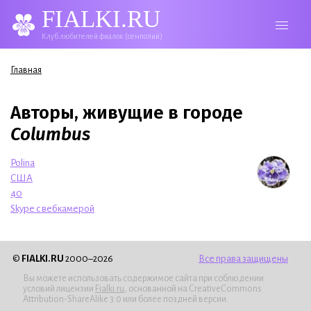
FIALKI.RU
Клуб любителей фиалок (сенполий)
Вы здесь
Главная
Авторы, живущие в городе
Columbus
Polina
США
40
Skype с вебкамерой
©
FIALKI.RU
2000–2026
Все права защищены
Вы можете использовать содержимое сайта при соблюдении
условий лицензии
Fialki.ru
, основанной на CreativeCommons
Attribution-ShareAlike 3.0 или более поздней версии.