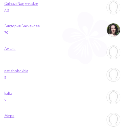
Gulnazi Nagervadze
40
Виктория Васильева
70
Амаля
natiabobokhia
5
kaltz
5
Мери