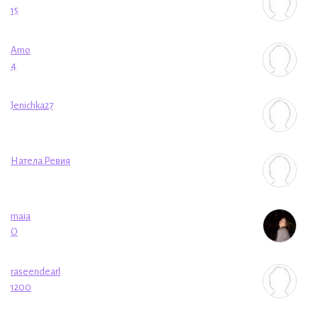
15
Amo
4
Jenichka27
Натела Ревия
maia
O
raseendearl
1200