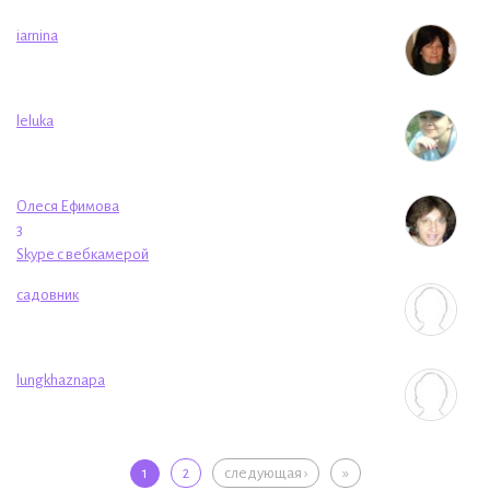
iarnina
leluka
Олеся Ефимова
3
Skype с вебкамерой
садовник
lungkhaznapa
Страницы
1
2
следующая ›
»