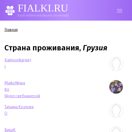
FIALKI.RU
Клуб любителей фиалок (сенполий)
Вы здесь
Главная
Страна проживания,
Грузия
Karinsonka1965
1
MaikoNijara
80
Skype с вебкамерой
Татьяна Козлова
O
ВикаК