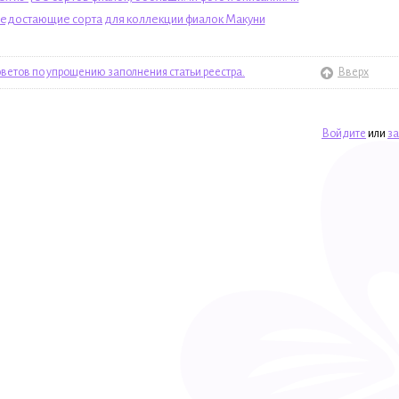
едостающие сорта для коллекции фиалок Макуни
оветов по упрощению заполнения статьи реестра.
Вверх
Войдите
или
за