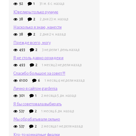
92
1
31 м. 6 с. назад
Ювелиры только ручную
38
2
2 дня 23 м. назад
Насколько я знаю, нанести
38
2
2 дня 2 ч. назад
Прежде всего, могу
493
2
3 недели 1 день назад
Я не столь давно орхидеи и
493
2
1 месяц 2 недели назад
Спасибо большое за совет !!!
6100
6
1 месяц 4 недели назад
Лично я сайтом gardenia
301
1
2 месяца 5 дн. назад
Я бы советовала выбирать
537
2
1 месяц 6 дн. назад
Мы обрабатывали сильно
537
2
2 месяца 1 неделя назад
Кто-то комнатные фиалки