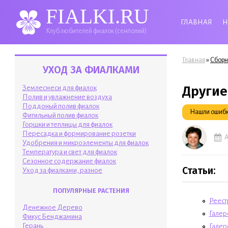
FIALKI.RU
ГЛАВНАЯ
Н
Клуб любителей фиалок (сенполий)
Вы здесь
»
Главная
Сборн
УХОД ЗА ФИАЛКАМИ
Другие
Землесмеси для фиалок
Полив и увлажнение воздуха
Поддоный полив фиалок
Нашли ошибку
Фитильный полив фиалок
Горшки и теплицы для фиалок
Пересадка и формирование розетки
А
Удобрения и микроэлементы для фиалок
Температура и свет для фиалок
Сезонное содержание фиалок
Статьи:
Уход за фиалками, разное
ПОПУЛЯРНЫЕ РАСТЕНИЯ
Реест
Денежное Дерево
Галере
Фикус Бенджамина
Герань
Галер