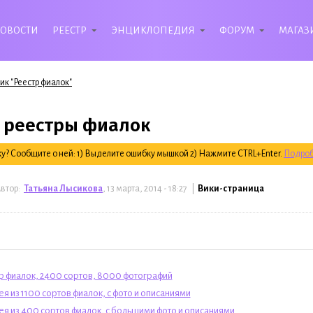
ОВОСТИ
РЕЕСТР
ЭНЦИКЛОПЕДИЯ
ФОРУМ
МАГАЗ
ик "Реестр фиалок"
 реестры фиалок
? Сообщите о ней: 1) Выделите ошибку мышкой 2) Нажмите CTRL+Enter.
Подроб
втор:
Татьяна Лысикова
, 13 марта, 2014 - 18:27 |
Вики-страница
р фиалок, 2400 сортов, 8000 фотографий
я из 1100 сортов фиалок, с фото и описаниями
ея из 400 сортов фиалок, с большими фото и описаниями