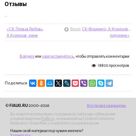
Отзывы
...
« СК-Первая Любовь,
Вверх
СК-Фламинго, А.Кузнецов,
А.Кузнецов, мини
полумини »
Войдите
или
зарегистрируйтесь
, чтобы отправлять комментарии
18800 просмотров
Поделиться:
©
FIALKI.RU
2000–2026
Все права защищены
Вы можете использовать содержимое сайта при соблюдении
условий лицензии
Fialki.ru
, основанной на CreativeCommons
Attribution-ShareAlike 3.0 или более поздней версии.
Нашли свой материал под чужим именем?
Удалите его
.