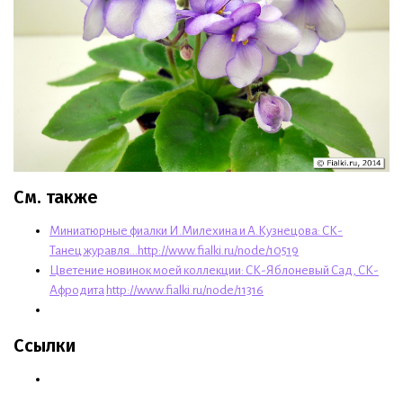
См. также
Миниатюрные фиалки И.Милехина и А.Кузнецова: СК-
Танец журавля...
http://www.fialki.ru/node/10519
Цветение новинок моей коллекции: СК-Яблоневый Сад, СК-
Афродита
http://www.fialki.ru/node/11316
Ссылки