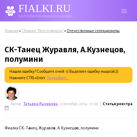
FIALKI.RU
Клуб любителей фиалок (сенполий)
Вы здесь
»
»
Главная
Сборник "Реестр фиалок"
Отечественные селекционеры
СК-Танец Журавля, А.Кузнецов,
полумини
Нашли ошибку? Сообщите о ней: 1) Выделите ошибку мышкой 2)
Нажмите CTRL+Enter.
Подробнее...
Автор:
Татьяна Лысикова
, 3 сентября, 2014 - 17:26 |
Статья реестра
Фиалка СК-Т
а
нец Журавл
я
, А.Кузнец
о
в, полумини