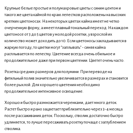
Крупные белые простые и полумахровые цветы с синим центом и
такого же цвета каймой по краю лепестков расположены на высоких
крепких цветоносах. На некоторых цветах кайма имеет не четко
очерченную форму, а имеет плавный тональный переход. На каждом
цветоносе от 3 до 5 цветов у молодой розетки, у взрослой их
количество может доходить до 10. Если цветоносы закладываются в
жаркую погоду, то цветки могут "заплывать" - синяя кайма
расплывается по лепестку. Цветение всегда очень обильное и
продолжительное даже при первом цветении. Цветет очень часто.
Розетка средних размеров для полумини. При переводе на
фитильный полив значительно увеличивается в размерах и становится
более рыхлой. Для хорошего цветения необходимо
продолжительное интенсивное освещение.
Хорошо и быстро размножается черенками, дает много деток.
Растет быстро и рано зацветает приблизительно через 3-4 месяца
после рассаживания деток. Поскольку, стволик достаточно быстро
удлиняется, то лучше пересаживать розетку почаще с заглублением
стволика.