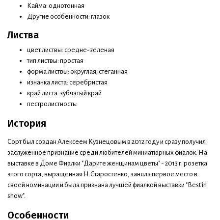
Кайма: однотонная
Другие особенности: глазок
Листва
цвет листвы: средне-зеленая
тип листвы: простая
форма листвы: округлая; стеганная
изнанка листа: серебристая
край листа: зубчатый край
пестролистность:
История
Сорт был создан Алексеем Кузнецовым в 2012 году и сразу получил
заслуженное признание среди любителей миниатюрных фиалок. На
выставке в Доме Фиалки "Дарите женщинам цветы" - 2013 г. розетка
этого сорта, выращенная Н.Старостенко, заняла первое место в
своей номинации и была признана лучшей фиалкой выставки "Best in
show".
Особенности