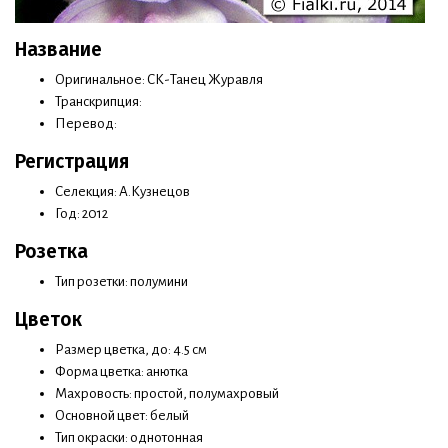
Название
Оригинальное: СК-Танец Журавля
Транскрипция:
Перевод:
Регистрация
Селекция: А.Кузнецов
Год: 2012
Розетка
Тип розетки: полумини
Цветок
Размер цветка, до: 4.5 см
Форма цветка: анютка
Махровость: простой, полумахровый
Основной цвет: белый
Тип окраски: однотонная