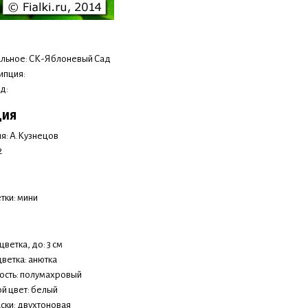
льное: СК-Яблоневый Сад
ипция:
д:
ция
я: А.Кузнецов
2
тки: мини
ветка, до: 3 см
ветка: анютка
сть: полумахровый
й цвет: белый
аски: двухтоновая