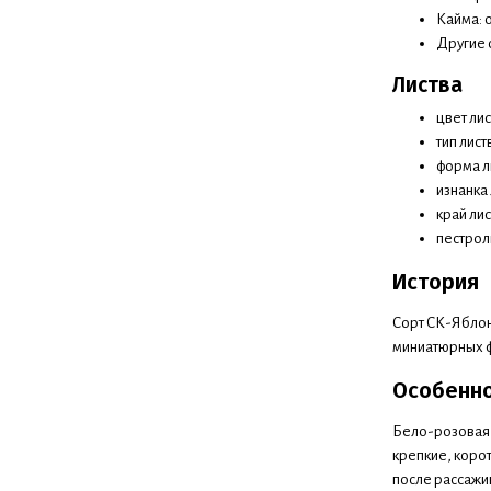
Кайма: 
Другие 
Листва
цвет ли
тип лист
форма л
изнанка
край лис
пестрол
История
Сорт СК-Яблон
миниатюрных фи
Особенн
Бело-розовая 
крепкие, корот
после рассажив