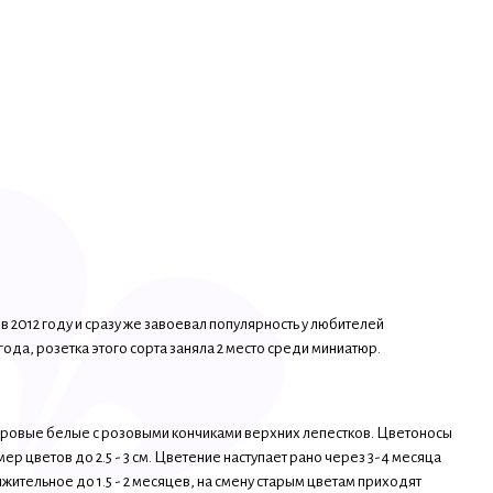
012 году и сразу же завоевал популярность у любителей
ода, розетка этого сорта заняла 2 место среди миниатюр.
хровые белые с розовыми кончиками верхних лепестков. Цветоносы
р цветов до 2.5 - 3 см. Цветение наступает рано через 3-4 месяца
ительное до 1.5 - 2 месяцев, на смену старым цветам приходят