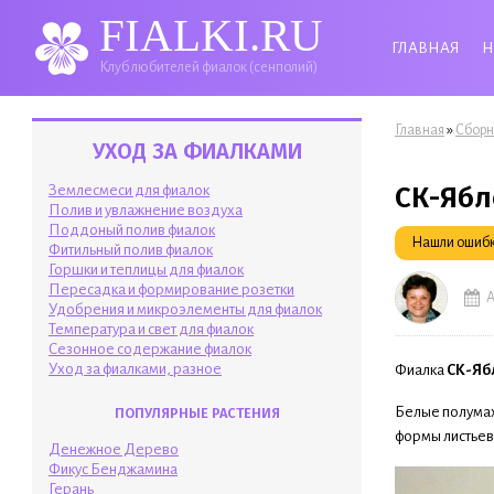
FIALKI.RU
ГЛАВНАЯ
Н
Клуб любителей фиалок (сенполий)
Вы здесь
»
Главная
Сборн
УХОД ЗА ФИАЛКАМИ
СК-Ябл
Землесмеси для фиалок
Полив и увлажнение воздуха
Поддоный полив фиалок
Нашли ошибку
Фитильный полив фиалок
Горшки и теплицы для фиалок
Пересадка и формирование розетки
А
Удобрения и микроэлементы для фиалок
Температура и свет для фиалок
Сезонное содержание фиалок
Уход за фиалками, разное
Фиалка
СК-Я́б
Белые полумах
ПОПУЛЯРНЫЕ РАСТЕНИЯ
формы листьев
Денежное Дерево
Фикус Бенджамина
Герань