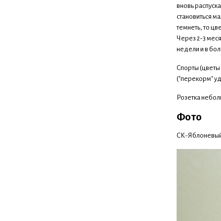
вновь распуск
становиться ма
темнеть, то ц
Через 2-3 мес
недели и в бо
Спорты (цветы
("перекорм" у
Розетка небол
Фото
СК-Яблоневый 