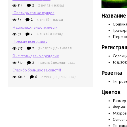
114
2
2 дня 15 ч. назад
Ювелиры только ручную
Название
57
2
4 дня 15 ч. назад
Оригина
Насколько я знаю, нанести
Транскр
57
2
4 дня 16 ч. назад
Перево
Прежде всего, могу
Регистра
517
2
3 недели 3 дня назад
Я не столь давно орхидеи и
Селекци
Год: 201
517
2
1 месяц 2 недели назад
Спасибо большое за совет !!!
Розетка
6106
6
2 месяца 1 день назад
Тип розе
Цветок
Размер ц
Форма ц
Махрово
Основно
Тип окр