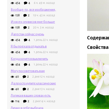
454
4
6 ч. 49 м. назад
Вообще-то, все изображения,
158
2
19 ч. 43 м. назад
Из всех сервисов мне больше
158
2
20 ч. 3 м. назад
Дагестан сейчас очень
Содержа
454
4
1 день 22 ч. назад
Свойства
Я бы поехала отдыхать в
454
4
1 день 22 ч. назад
Когда хочется выключить
454
4
1 день 22 ч. назад
Могу посоветовать вам
40
2
2 дня 12 ч. назад
Да просто купите классические
40
2
2 дня 13 ч. назад
Логика в ваших словах есть.
114
2
2 дня 14 ч. назад
Лично я себе выбрала