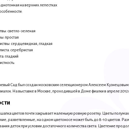
однотонная на верхних лепестках
особенности:
ствы: светло-зеленая
вы: простая
иствы: сердцевидная, гладкая
 листа: серебристая
та: гладкий
истность:
евый Сад был создан московским селекционером Алексеем Кузнецовым в 2
алок. На выставке в Москве, проходившей в Доме фиалки в апреле 2012 г
ости
шапка цветов почти закрывает маленькую ровную розетку. Цветы полума
кие, разветвленные, на одном цветоносе может быть до 8-10 цветов. Разме
ания деток при условии достаточного количества света. Цветение продолж