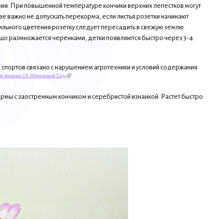
ия. При повышенной температуре кончики верхних лепестков могут
ве важно не допускать перекорма, если листья розетки начинают
ильного цветения розетку следует пересадить в свежую землю.
шо размножается черенками, детки появляются быстро через 3-4
 спортов связано с нарушением агротехники и условий содержания
е фиалки СК-Яблоневый Сад
мы с заостренным кончиком и серебристой изнанкой. Растет быстро.