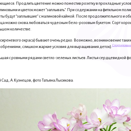
ающиеся. Продлить цветение можно поместив розетку в прохладные услов
линовыми и цветок может "заплывать". При содержании на фитильном поли
веты будут "заплывшие" с малиновой каймой. После продолжительного и об
яца можно снова любоваться чудесным бело-розовым букетом. Сорт хоро
льшом количестве.
 сиреневого окраса) бывают очень редко. Возможно, возникновение таких
Спортировани
добрениями, слишком жаркие условия для выращивания деток).
ьшая с ровными рядами светло-зеленых листьев. Листья сердцевидной фор
Сад, А.Кузнецов, фото Татьяна Лысикова: