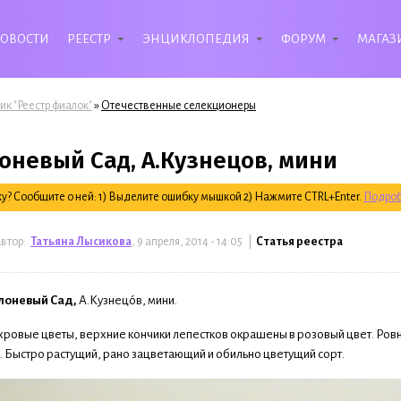
ОВОСТИ
РЕЕСТР
ЭНЦИКЛОПЕДИЯ
ФОРУМ
МАГАЗ
»
ик "Реестр фиалок"
Отечественные селекционеры
оневый Сад, А.Кузнецов, мини
? Сообщите о ней: 1) Выделите ошибку мышкой 2) Нажмите CTRL+Enter.
Подроб
втор:
Татьяна Лысикова
, 9 апреля, 2014 - 14:05 |
Статья реестра
лоневый Сад,
А.Кузнецо́в, мини.
ровые цветы, верхние кончики лепестков окрашены в розовый цвет. Ро
. Быстро растущий, рано зацветающий и обильно цветущий сорт.