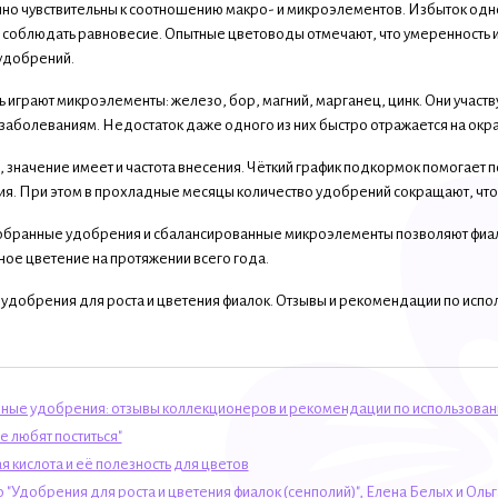
но чувствительны к соотношению макро- и микроэлементов. Избыток одно
 соблюдать равновесие. Опытные цветоводы отмечают, что умеренность и
удобрений.
 играют микроэлементы: железо, бор, магний, марганец, цинк. Они участ
 заболеваниям. Недостаток даже одного из них быстро отражается на окра
, значение имеет и частота внесения. Чёткий график подкормок помогает
ния. При этом в прохладные месяцы количество удобрений сокращают, что
бранные удобрения и сбалансированные микроэлементы позволяют фиалк
ное цветение на протяжении всего года.
 удобрения для роста и цветения фиалок. Отзывы и рекомендации по исп
ные удобрения: отзывы коллекционеров и рекомендации по использова
е любят поститься"
я кислота и её полезность для цветов
 "Удобрения для роста и цветения фиалок (сенполий)", Елена Белых и Оль