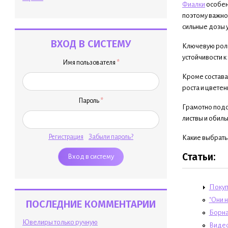
Фиалки
особен
поэтому важно
сильные дозы 
ВХОД В СИСТЕМУ
Ключевую роль
устойчивости к
Имя пользователя
*
Кроме состава
роста и цвете
Пароль
*
Грамотно подо
листвы и обиль
Регистрация
Забыли пароль?
Какие выбрать
Статьи:
Покуп
"Они н
ПОСЛЕДНИЕ КОММЕНТАРИИ
Борна
Ювелиры только ручную
Видео