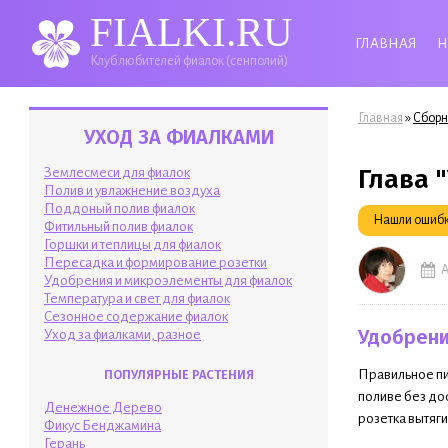
FIALKI.RU
ГЛАВНАЯ
Н
Клуб любителей фиалок (сенполий)
Вы здесь
»
Главная
Сборн
УХОД ЗА ФИАЛКАМИ
Глава 
Землесмеси для фиалок
Полив и увлажнение воздуха
Поддоный полив фиалок
Нашли ошибку
Фитильный полив фиалок
Горшки и теплицы для фиалок
Пересадка и формирование розетки
А
Удобрения и микроэлементы для фиалок
Температура и свет для фиалок
Сезонное содержание фиалок
Удобрени
Уход за фиалками, разное
ПОПУЛЯРНЫЕ РАСТЕНИЯ
Правильное пи
поливе без дос
Денежное Дерево
розетка вытяги
Фикус Бенджамина
Герань