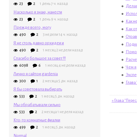
23
2
1 день 7 ч. назад
Делае
Насколько я знаю, нанести
Испол
23
2
1 день 9 ч. назад
Как н
Прежде всего, могу
Как от
490
2
3 недели 14 ч. назад
Отрав
Я не столь давно орхидеи и
Подко
490
2
1 месяц 2 недели назад
Помог
Спасибо большое за совет !!!
Расче
6098
6
1 месяц 4 недели назад
Чем я
Лично я сайтом gardenia
Экспе
300
1
2 месяца 5 дн. назад
Глава
Я бы советовала выбирать
533
2
1 месяц 5 дн. назад
« Глава "Пере
Мы обрабатывали сильно
533
2
2 месяца 1 неделя назад
Кто-то комнатные фиалки
499
2
1 месяц 5 дн. назад
Normal