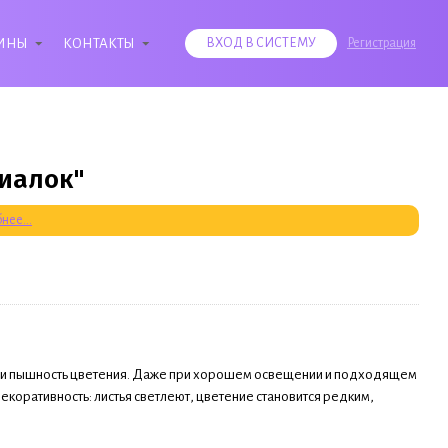
ИНЫ
КОНТАКТЫ
ВХОД В СИСТЕМУ
Регистрация
фиалок"
нее...
та и пышность цветения. Даже при хорошем освещении и подходящем
екоративность: листья светлеют, цветение становится редким,