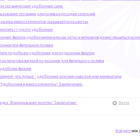
м органические удобрения сами.
ьзование органики для полива и посадки сенполий
ехватка микроэлементов сказывается на цветах
мерить 1 г сухого удобрения
ление фиалок удобрениями или как легко и непринужденно лишиться колл
рмки при фитильном поливе
ите подобрать удобрения для подкормки фиалок
т количества жидкой подкормки для фитильного полива
 удобряю фиалки
римент: что лучше - удобрение конским навозом или химикатами
 "Удобрения и микроэлементы". Заключение.
садка. Формирование розетки." Заключение.
Вверх
Войдите
или