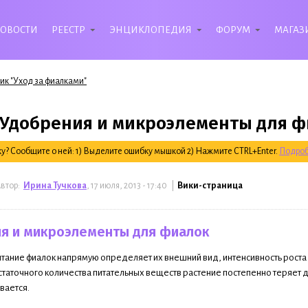
ОВОСТИ
РЕЕСТР
ЭНЦИКЛОПЕДИЯ
ФОРУМ
МАГАЗ
ик "Уход за фиалками"
"Удобрения и микроэлементы для 
? Сообщите о ней: 1) Выделите ошибку мышкой 2) Нажмите CTRL+Enter.
Подроб
втор:
Ирина Тучкова
, 17 июля, 2013 - 17:40 |
Вики-страница
я и микроэлементы для фиалок
тание фиалок напрямую определяет их внешний вид, интенсивность рос
таточного количества питательных веществ растение постепенно теряет д
вается.