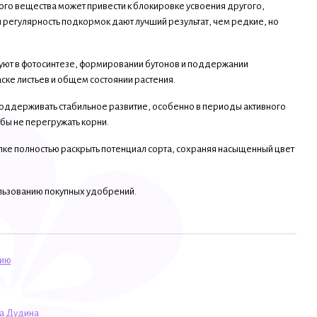
го вещества может привести к блокировке усвоения другого,
 регулярность подкормок дают лучший результат, чем редкие, но
вуют в фотосинтезе, формировании бутонов и поддержании
ске листьев и общем состоянии растения.
 поддерживать стабильное развитие, особенно в периоды активного
бы не перегружать корни.
е полностью раскрыть потенциал сорта, сохраняя насыщенный цвет
ользованию покупных удобрений.
нию
га Дудина