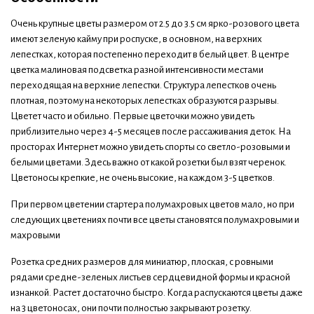
Очень крупные цветы размером от 2.5 до 3.5 см ярко-розового цвета
имеют зеленую кайму при роспуске, в основном, на верхних
лепестках, которая постепенно переходит в белый цвет. В центре
цветка малиновая подсветка разной интенсивности местами
переходящая на верхние лепестки. Структура лепестков очень
плотная, поэтому на некоторых лепестках образуются разрывы.
Цветет часто и обильно. Первые цветочки можно увидеть
приблизительно через 4-5 месяцев после рассаживания деток. На
просторах Интернет можно увидеть спорты со светло-розовыми и
белыми цветами. Здесь важно от какой розетки был взят черенок.
Цветоносы крепкие, не очень высокие, на каждом 3-5 цветков.
При первом цветении стартера полумахровых цветов мало, но при
следующих цветениях почти все цветы становятся полумахровыми и
махровыми
Розетка средних размеров для миниатюр, плоская, с ровными
рядами средне-зеленых листьев сердцевидной формы и красной
изнанкой. Растет достаточно быстро. Когда распускаются цветы даже
на 3 цветоносах, они почти полностью закрывают розетку.