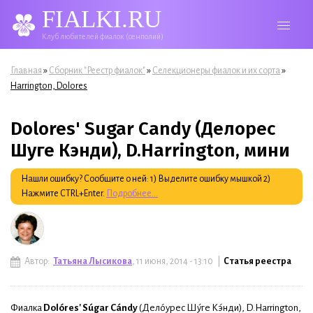
FIALKI.RU
Клуб любителей фиалок (сенполий)
Вы здесь
»
»
»
Главная
Сборник "Реестр фиалок"
Селекционеры фиалок и их сорта
Harrington, Dolores
Dolores' Sugar Candy (Делорес
Шуге Кэнди), D.Harrington, мини
Нашли ошибку? Сообщите о ней: 1) Выделите ошибку мышкой 2)
Нажмите CTRL+Enter.
Подробнее...
Автор:
Татьяна Лысикова
, 11 июня, 2014 - 13:10 |
Статья реестра
Фиалка
Dolóres' Súgar Cándy
(Дело́урес Шу́ге Кэ́нди), D.Harrington,