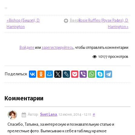
...
« Bishop (Бишэп), D.
Вверх
Rosie Ruffles (Роузи Рафлз), D.
Harrington
Harrington »
Войдите
или
зарегистрируйтесь
, чтобы отправлять комментарии
10177 просмотров
Поделиться:
Комментарии
Автор:
Svet Lana
, 12 июня, 2014 - 12:11
#
Спасибо, Татьяна, за интересную и познавательную статью и
прелестные фото. Выписываю к себе в таблицу краткое