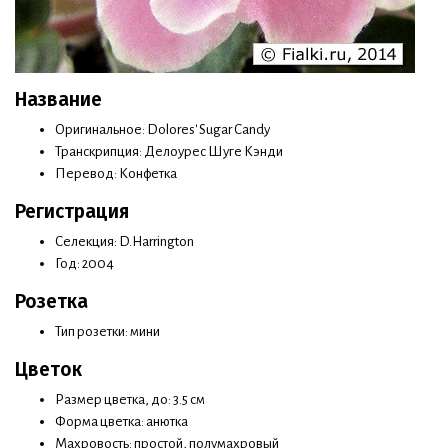
Название
Оригинальное: Dolores' Sugar Candy
Транскрипция: Делоурес Шуге Кэнди
Перевод: Конфетка
Регистрация
Селекция: D.Harrington
Год: 2004
Розетка
Тип розетки: мини
Цветок
Размер цветка, до: 3.5 см
Форма цветка: анютка
Махровость: простой, полумахровый