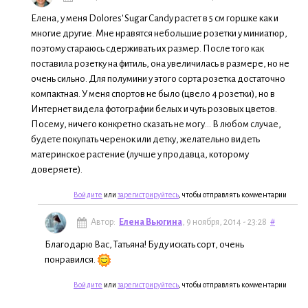
Елена, у меня Dolores' Sugar Candy растет в 5 см горшке как и
многие другие. Мне нравятся небольшие розетки у миниатюр,
поэтому стараюсь сдерживать их размер. После того как
поставила розетку на фитиль, она увеличилась в размере, но не
очень сильно. Для полумини у этого сорта розетка достаточно
компактная. У меня спортов не было (цвело 4 розетки), но в
Интернет видела фотографии белых и чуть розовых цветов.
Посему, ничего конкретно сказать не могу... В любом случае,
будете покупать черенок или детку, желательно видеть
материнское растение (лучше у продавца, которому
доверяете).
Войдите
или
зарегистрируйтесь
, чтобы отправлять комментарии
Автор:
Елена Вьюгина
, 9 ноября, 2014 - 23:28
#
Благодарю Вас, Татьяна! Буду искать сорт, очень
понравился.
Войдите
или
зарегистрируйтесь
, чтобы отправлять комментарии