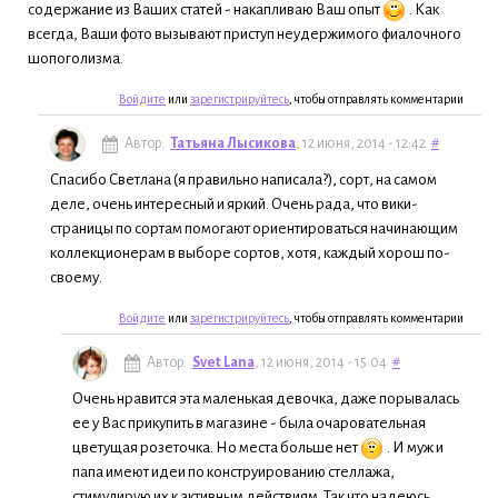
содержание из Ваших статей - накапливаю Ваш опыт
. Как
всегда, Ваши фото вызывают приступ неудержимого фиалочного
шопоголизма.
Войдите
или
зарегистрируйтесь
, чтобы отправлять комментарии
Автор:
Татьяна Лысикова
, 12 июня, 2014 - 12:42
#
Спасибо Светлана (я правильно написала?), сорт, на самом
деле, очень интересный и яркий. Очень рада, что вики-
страницы по сортам помогают ориентироваться начинающим
коллекционерам в выборе сортов, хотя, каждый хорош по-
своему.
Войдите
или
зарегистрируйтесь
, чтобы отправлять комментарии
Автор:
Svet Lana
, 12 июня, 2014 - 15:04
#
Очень нравится эта маленькая девочка, даже порывалась
ее у Вас прикупить в магазине - была очаровательная
цветущая розеточка. Но места больше нет
. И муж и
папа имеют идеи по конструированию стеллажа,
стимулирую их к активным действиям. Так что надеюсь,