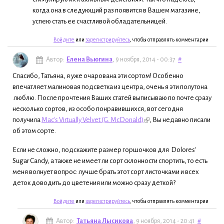
когда она в следующий раз появится в Вашем магазине,
успею стать ее счастливой обладательницей.
Войдите
или
зарегистрируйтесь
, чтобы отправлять комментарии
Автор:
Елена Вьюгина
, 9 ноября, 2014 - 00:37
#
Спасибо, Татьяна, я уже очарована эти сортом! Особенно
впечатляет малиновая подсветка из центра, очень я эти полутона
люблю. После прочтения Ваших статей выписываю по почте сразу
несколько сортов, из особо понравившихся, вот сегодня
получила
Mac's Virtually Velvet (G. McDonald)
, Вы недавно писали
об этом сорте.
Если не сложно, подскажите размер горшочков для Dolores'
Sugar Candy, а также не имеет ли сорт склонности спортить, то есть
меня волнует вопрос: лучше брать этот сорт листочками и всех
деток доводить до цветения или можно сразу деткой?
Войдите
или
зарегистрируйтесь
, чтобы отправлять комментарии
Автор:
Татьяна Лысикова
, 9 ноября, 2014 - 20:41
#