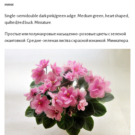
мини
Single-semidouble dark pink/green adge. Medium green, heart shaped,
quilted/red buck. Miniature.
Простые или полумахровые насыщенно-розовые цветы с зеленой
окантовкой. Средне-зеленая листва с красной изнанкой. Миниатюра.