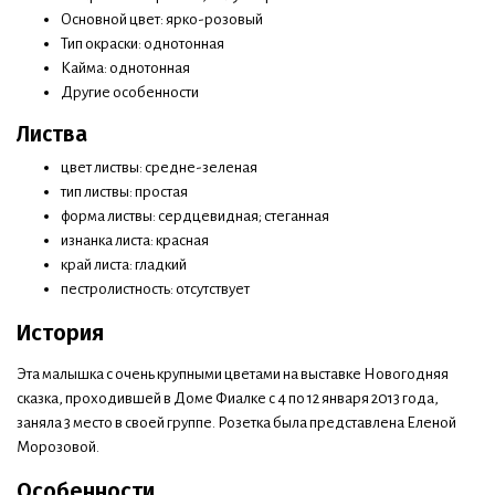
Основной цвет: ярко-розовый
Тип окраски: однотонная
Кайма: однотонная
Другие особенности
Листва
цвет листвы: средне-зеленая
тип листвы: простая
форма листвы: сердцевидная; стеганная
изнанка листа: красная
край листа: гладкий
пестролистность: отсутствует
История
Эта малышка с очень крупными цветами на выставке Новогодняя
сказка, проходившей в Доме Фиалке с 4 по 12 января 2013 года,
заняла 3 место в своей группе. Розетка была представлена Еленой
Морозовой.
Особенности