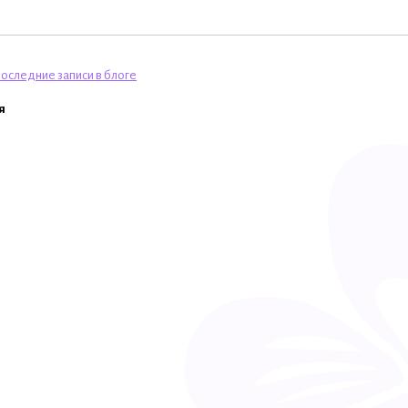
оследние записи в блоге
я