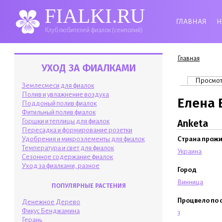
FIALKI.RU
ГЛАВНАЯ
Н
Клуб любителей фиалок (сенполий)
Вы здесь
Главная
УХОД ЗА ФИАЛКАМИ
Главные 
Просмо
Землесмеси для фиалок
Полив и увлажнение воздуха
Елена 
Поддоный полив фиалок
Фитильный полив фиалок
Горшки и теплицы для фиалок
Anketa
Пересадка и формирование розетки
Удобрения и микроэлементы для фиалок
Страна прож
Температура и свет для фиалок
Украина
Сезонное содержание фиалок
Уход за фиалками, разное
Город
Винница
ПОПУЛЯРНЫЕ РАСТЕНИЯ
Процвело по 
Денежное Дерево
Фикус Бенджамина
3
Герань