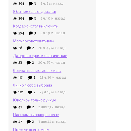
394
3
6 ч. 6 м. назад
Я бы поехала отдыхать в
394
3
6 ч. 10 м. назад
Когда хочется выключить
394
3
6 ч. 19 м. назад
Могу посоветовать вам
28
2
20 ч. 49 м. назад
Да просто купите классические
28
2
20 ч. 55 м. назад
Логика в ваших словах есть.
101
2
22 ч. 39 м. назад
Лично я себе выбрала
101
2
23 ч. 13 м. назад
Ювелиры только ручную
47
2
2 дня 23 ч. назад
Насколько я знаю, нанести
47
2
3 дня 44 м. назад
Прежде всего, могу