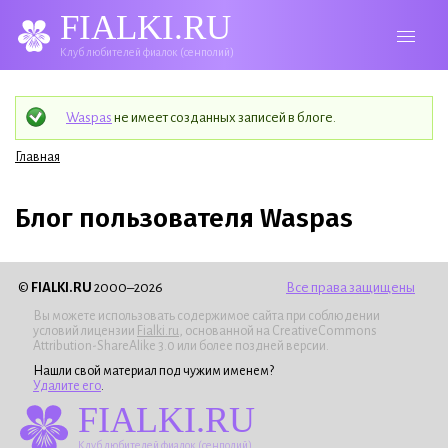
FIALKI.RU
Клуб любителей фиалок (сенполий)
Статус
Waspas
не имеет созданных записей в блоге.
Вы здесь
Главная
Блог пользователя Waspas
©
FIALKI.RU
2000–2026
Все права защищены
Вы можете использовать содержимое сайта при соблюдении
условий лицензии
Fialki.ru
, основанной на CreativeCommons
Attribution-ShareAlike 3.0 или более поздней версии.
Нашли свой материал под чужим именем?
Удалите его
.
FIALKI.RU
Клуб любителей фиалок (сенполий)