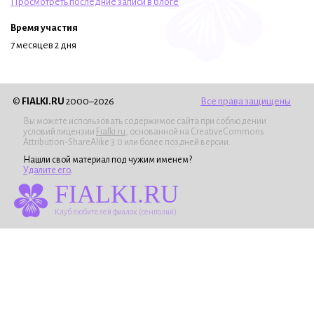
Просмотреть последние записи в блоге
Время участия
7 месяцев 2 дня
©
FIALKI.RU
2000–2026
Все права защищены
Вы можете использовать содержимое сайта при соблюдении
условий лицензии
Fialki.ru
, основанной на CreativeCommons
Attribution-ShareAlike 3.0 или более поздней версии.
Нашли свой материал под чужим именем?
Удалите его
.
FIALKI.RU
Клуб любителей фиалок (сенполий)