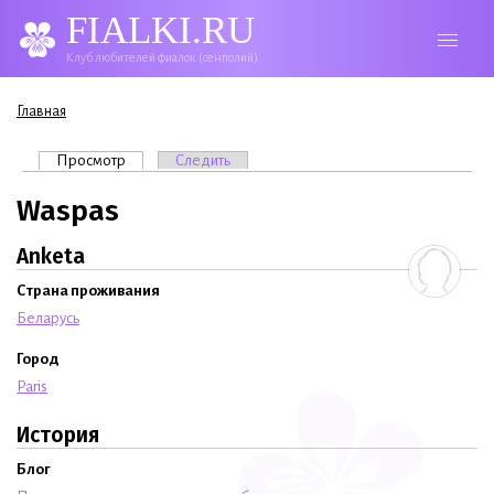
FIALKI.RU
Клуб любителей фиалок (сенполий)
Вы здесь
Главная
Главные вкладки
Просмотр
(активная вкладка)
Следить
Waspas
Anketa
Страна проживания
Беларусь
Город
Paris
История
Блог