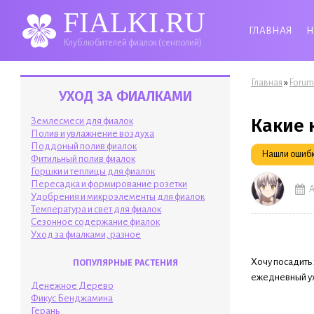
FIALKI.RU
ГЛАВНАЯ
Н
Клуб любителей фиалок (сенполий)
Вы здесь
»
Главная
Forum
УХОД ЗА ФИАЛКАМИ
Какие 
Землесмеси для фиалок
Полив и увлажнение воздуха
Поддоный полив фиалок
Нашли ошибку
Фитильный полив фиалок
Горшки и теплицы для фиалок
Пересадка и формирование розетки
А
Удобрения и микроэлементы для фиалок
Температура и свет для фиалок
Сезонное содержание фиалок
Уход за фиалками, разное
Хочу посадить 
ПОПУЛЯРНЫЕ РАСТЕНИЯ
ежедневный у
Денежное Дерево
Фикус Бенджамина
Герань