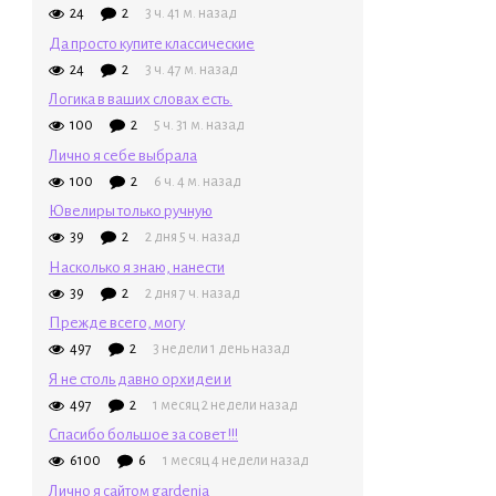
24
2
3 ч. 41 м. назад
Да просто купите классические
24
2
3 ч. 47 м. назад
Логика в ваших словах есть.
100
2
5 ч. 31 м. назад
Лично я себе выбрала
100
2
6 ч. 4 м. назад
Ювелиры только ручную
39
2
2 дня 5 ч. назад
Насколько я знаю, нанести
39
2
2 дня 7 ч. назад
Прежде всего, могу
497
2
3 недели 1 день назад
Я не столь давно орхидеи и
497
2
1 месяц 2 недели назад
Спасибо большое за совет !!!
6100
6
1 месяц 4 недели назад
Лично я сайтом gardenia