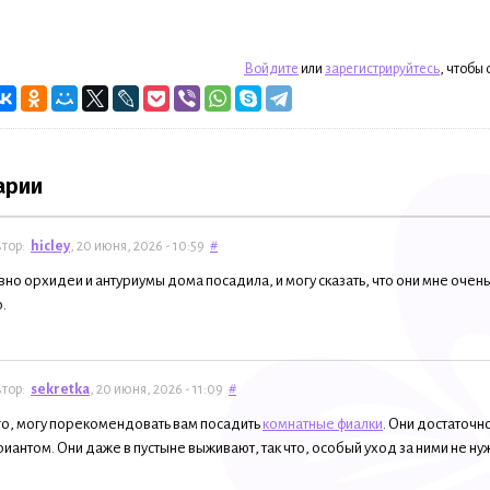
Войдите
или
зарегистрируйтесь
, чтобы
арии
тор:
hicley
, 20 июня, 2026 - 10:59
#
вно орхидеи и антуриумы дома посадила, и могу сказать, что они мне очень 
.
тор:
sekretka
, 20 июня, 2026 - 11:09
#
о, могу порекомендовать вам посадить
комнатные фиалки
. Они достаточно
иантом. Они даже в пустыне выживают, так что, особый уход за ними не ну