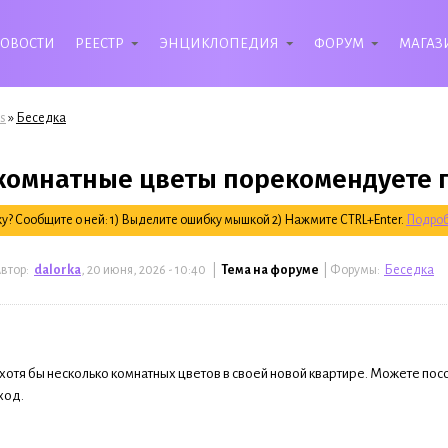
ОВОСТИ
РЕЕСТР
ЭНЦИКЛОПЕДИЯ
ФОРУМ
МАГАЗ
»
s
Беседка
комнатные цветы порекомендуете 
? Сообщите о ней: 1) Выделите ошибку мышкой 2) Нажмите CTRL+Enter.
Подроб
втор:
dalorka
, 20 июня, 2026 - 10:40 |
Тема на форуме
| Форумы:
Беседка
хотя бы несколько комнатных цветов в своей новой квартире. Можете пос
ход.