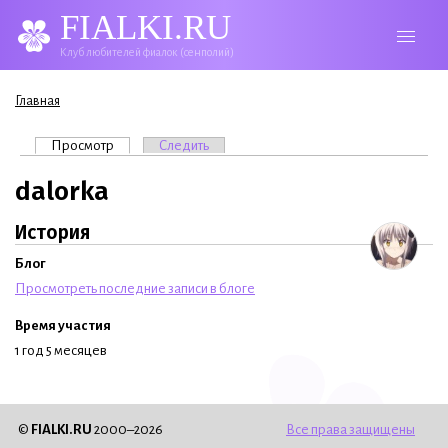
FIALKI.RU
Клуб любителей фиалок (сенполий)
Вы здесь
Главная
Главные вкладки
Просмотр
(активная вкладка)
Следить
dalorka
История
Блог
Просмотреть последние записи в блоге
Время участия
1 год 5 месяцев
©
FIALKI.RU
2000–2026
Все права защищены