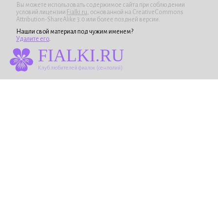
Вы можете использовать содержимое сайта при соблюдении
условий лицензии
Fialki.ru
, основанной на CreativeCommons
Attribution-ShareAlike 3.0 или более поздней версии.
Нашли свой материал под чужим именем?
Удалите его
.
FIALKI.RU
Клуб любителей фиалок (сенполий)