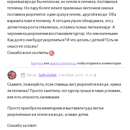
корневая вроде бы неплохая, но землю я сменила, поставила в
тепличку. Но пару более менее приличных листочков сняла и
поставила укоренятся: один сразу в землю, другой в воде. Оба
варианта тоже в тепличку. А сегодня утром обнаружила, что у
детки точка роста отвалилась, остались только листья вокруг. А
черенки на укоренении восстановили тургор. Но они маленькие.
Как долго они будут укореняться? И что делать с деткой? Есть ли
смысл её спасать?
Спасибо всем за ответы
.
Войдите
или
зарегистрируйтесь
, чтобы отправлять комментарии
Автор:
lady violet
, 9 октября, 2019 - 15:12
#
Скажите, пожалуйста, если ставишь лист укоренятся в воде, нужна
ли тепличка? Просто заметила, что тургор лучше в таких условиях,
или есть опасность загнивания.
Просто приобрела минипарник и выставила туда листья
укоренённые и в земле и в воде, а также детки.
Спасибо за ответ.