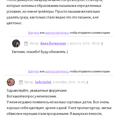
которые склонны к образованию пасынков в определенных
условиях, но они не трейлеры. Просто пасынки желательно
удалять сразу, как только стало видно что это пасынок, а не
цветонос.
Войдите
или
зарегистрируйтесь
, чтобы отправлять комментарии
Автор:
Анна Богинская
, 7 августа, 2019 - 08:59
#
Евгения, спасибо! Буду обновлять :)
Войдите
или
зарегистрируйтесь
, чтобы отправлять комментарии
Автор:
lady violet
, 9 октября, 2019 - 15:09
#
Здравствуйте, уважаемые форумчане
.
Вот какой вопрос у меня возник.
У меня недавно появилось несколько сортовых деток. Все очень
хорошо себя чувствуют, кроме одной. У неё пропал тургор, листья
обвисли и черешки стали прозрачными. Я вынула из ёмкости,