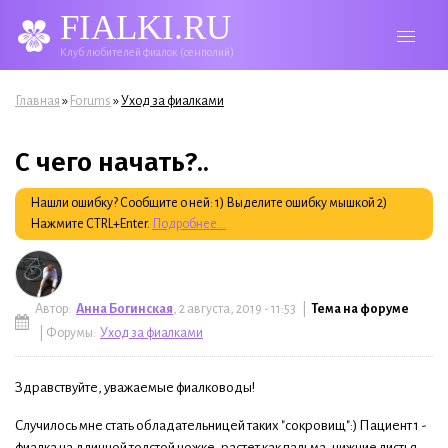
FIALKI.RU
Клуб любителей фиалок (сенполий)
Вы здесь
»
»
Главная
Forums
Уход за фиалками
С чего начать?..
Нашли ошибку? Сообщите о ней: 1) Выделите ошибку мышкой 2)
Нажмите CTRL+Enter.
Подробнее...
Автор:
Анна Богинская
, 2 августа, 2019 - 11:53 |
Тема на форуме
| Форумы:
Уход за фиалками
Здравствуйте, уважаемые фиалководы!
Случилось мне стать обладательницей таких "сокровищ":) Пациент 1 -
фиалка на длинной толстой ножке, растет как пальма, нижние листья