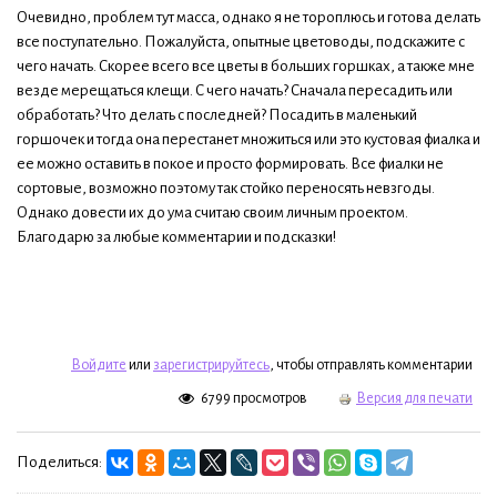
Очевидно, проблем тут масса, однако я не тороплюсь и готова делать
все поступательно. Пожалуйста, опытные цветоводы, подскажите с
чего начать. Скорее всего все цветы в больших горшках, а также мне
везде мерещаться клещи. С чего начать? Сначала пересадить или
обработать? Что делать с последней? Посадить в маленький
горшочек и тогда она перестанет множиться или это кустовая фиалка и
ее можно оставить в покое и просто формировать. Все фиалки не
сортовые, возможно поэтому так стойко переносять невзгоды.
Однако довести их до ума считаю своим личным проектом.
Благодарю за любые комментарии и подсказки!
Войдите
или
зарегистрируйтесь
, чтобы отправлять комментарии
6799 просмотров
Версия для печати
Поделиться: