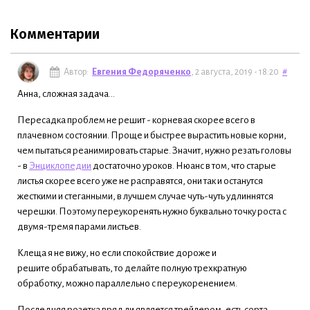
Комментарии
Автор:
Евгения Федоряченко
, 2 августа, 2019 - 18:20
#
Анна, сложная задача...
Пересадка проблем не решит - корневая скорее всего в
плачевном состоянии. Проще и быстрее вырастить новые корни,
чем пытаться реанимировать старые. Значит, нужно резать головы
- в
Энциклопедии
достаточно уроков. Нюанс в том, что старые
листья скорее всего уже не расправятся, они так и останутся
жесткими и стеганными, в лучшем случае чуть-чуть удлиннятся
черешки. Поэтому переукоренять нужно буквально точку роста с
двумя-тремя парами листьев.
Клеща я не вижу, но если спокойствие дороже и
решите обрабатывать, то делайте полную трехкратную
обработку, можно параллельно с переукоренением.
Последняя розетка вряд ли является трейлером, есть сорта,