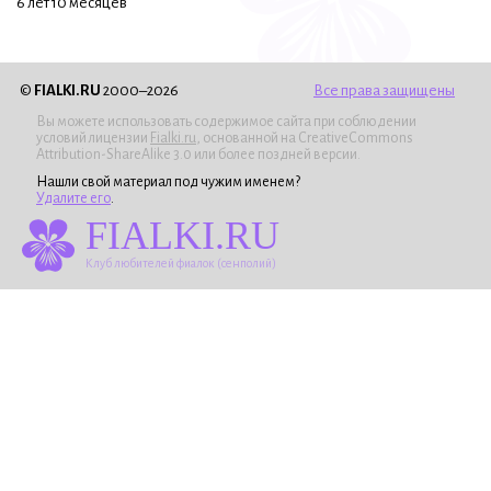
6 лет 10 месяцев
©
FIALKI.RU
2000–2026
Все права защищены
Вы можете использовать содержимое сайта при соблюдении
условий лицензии
Fialki.ru
, основанной на CreativeCommons
Attribution-ShareAlike 3.0 или более поздней версии.
Нашли свой материал под чужим именем?
Удалите его
.
FIALKI.RU
Клуб любителей фиалок (сенполий)