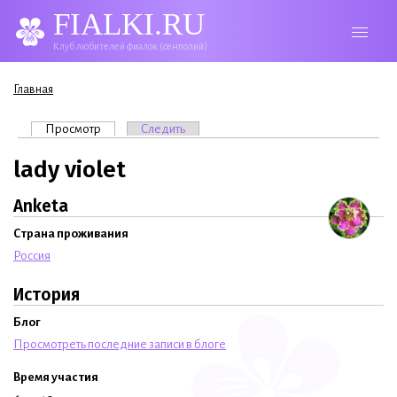
FIALKI.RU
Клуб любителей фиалок (сенполий)
Вы здесь
Главная
Главные вкладки
Просмотр
(активная вкладка)
Следить
lady violet
Anketa
Страна проживания
Россия
История
Блог
Просмотреть последние записи в блоге
Время участия