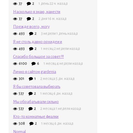
37
2
1 день 22 ч. назад
Насколько я знаю, нанести
37
2
2 дня 16 м. назад
Прежде всего, могу
493
2
3 недели 1 день назад
Я не столь давно орхидеи и
493
2
1 месяц 2 недели назад
Спасибо большое за совет !!!
6100
6
1 месяц 4 недели назад
Лично я сайтом gardenia
301
1
2 месяца 5 дн. назад
Я бы советовала выбирать
537
2
1 месяц 6 дн. назад
Мы обрабатывали сильно
537
2
2 месяца 1 неделя назад
Кто-то комнатные фиалки
508
2
1 месяц 6 дн. назад
Normal