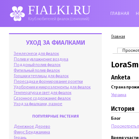
FIALKI.RU
ГЛАВНАЯ
Н
Клуб любителей фиалок (сенполий)
Вы здесь
Главная
УХОД ЗА ФИАЛКАМИ
Главные 
Просмо
Землесмеси для фиалок
Полив и увлажнение воздуха
LoraSm
Поддоный полив фиалок
Фитильный полив фиалок
Горшки и теплицы для фиалок
Anketa
Пересадка и формирование розетки
Удобрения и микроэлементы для фиалок
Страна прож
Температура и свет для фиалок
Украина
Сезонное содержание фиалок
Уход за фиалками, разное
История
ПОПУЛЯРНЫЕ РАСТЕНИЯ
Блог
Просмотреть п
Денежное Дерево
Фикус Бенджамина
Время участи
Герань