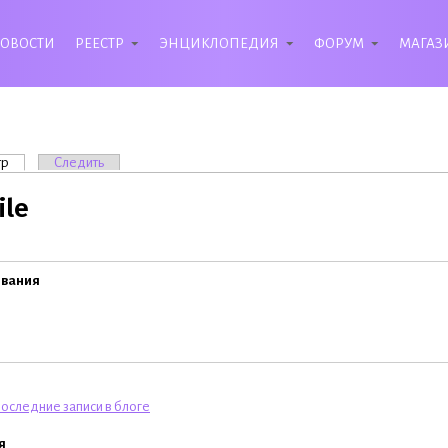
ОВОСТИ
РЕЕСТР
ЭНЦИКЛОПЕДИЯ
ФОРУМ
МАГАЗ
вкладки
тр
(активная вкладка)
Следить
ile
ивания
оследние записи в блоге
я