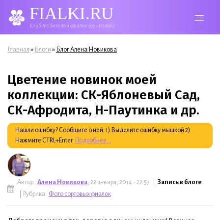
FIALKI.RU
Клуб любителей фиалок (сенполий)
Вы здесь
»
»
Главная
Блоги
Блог Алена Новикова
Цветение новинок моей
коллекции: СК-Яблоневый Сад,
СК-Афродита, Н-Паутинка и др.
Нашли ошибку? Сообщите о ней: 1) Выделите ошибку мышкой 2)
Нажмите CTRL+Enter.
Подробнее...
Автор:
Алена Новикова
, 22 января, 2014 - 22:57 |
Запись в блоге
| Рубрика:
Фото сортовых фиалок