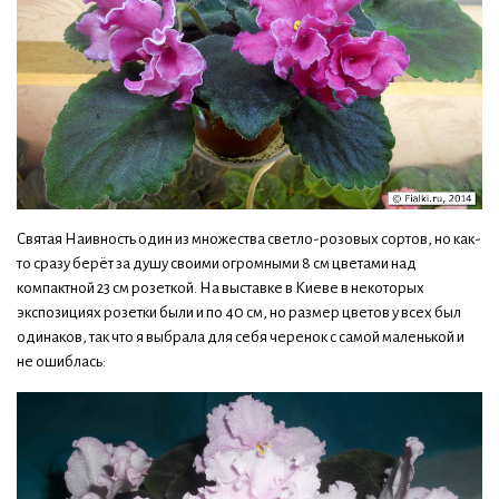
Святая Наивность один из множества светло-розовых сортов, но как-
то сразу берёт за душу своими огромными 8 см цветами над
компактной 23 см розеткой. На выставке в Киеве в некоторых
экспозициях розетки были и по 40 см, но размер цветов у всех был
одинаков, так что я выбрала для себя черенок с самой маленькой и
не ошиблась: