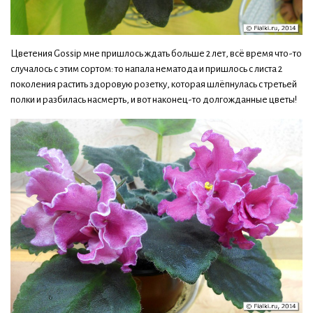
Цветения Gossip мне пришлось ждать больше 2 лет, всё время что-то
случалось с этим сортом: то напала нематода и пришлось с листа 2
поколения растить здоровую розетку, которая шлёпнулась с третьей
полки и разбилась насмерть, и вот наконец-то долгожданные цветы!