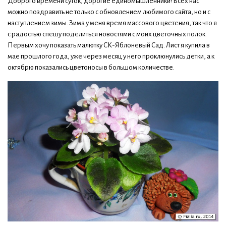
Доброго времени суток, дорогие единомышленники! Всех нас
можно поздравить не только с обновлением любимого сайта, но и с
наступлением зимы. Зима у меня время массового цветения, так что я
с радостью спешу поделиться новостями с моих цветочных полок.
Первым хочу показать малютку СК-Яблоневый Сад. Лист я купила в
мае прошлого года, уже через месяц у него проклюнулись детки, а к
октябрю показались цветоносы в большом количестве.