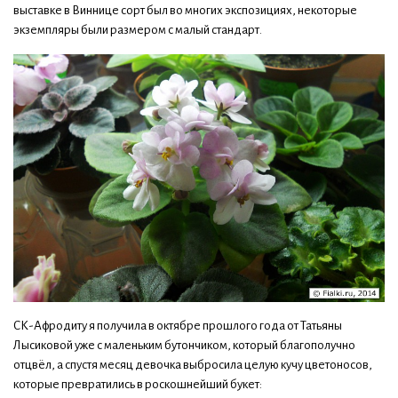
выставке в Виннице сорт был во многих экспозициях, некоторые
экземпляры были размером с малый стандарт.
СК-Афродиту я получила в октябре прошлого года от Татьяны
Лысиковой уже с маленьким бутончиком, который благополучно
отцвёл, а спустя месяц девочка выбросила целую кучу цветоносов,
которые превратились в роскошнейший букет: