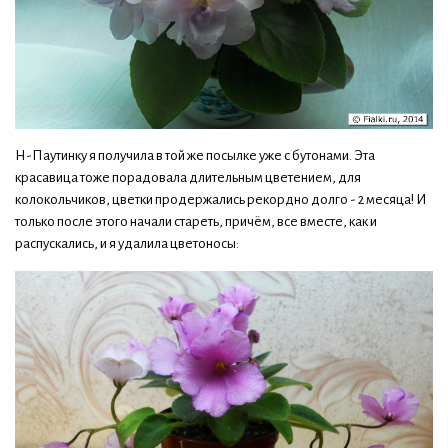
Н-Паутинку я получила в той же посылке уже с бутонами. Эта
красавица тоже порадовала длительным цветением, для
колокольчиков, цветки продержались рекордно долго - 2 месяца! И
только после этого начали стареть, причём, все вместе, как и
распускались, и я удалила цветоносы: