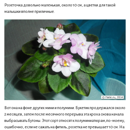
Розеточка довольно маленькая, около 10 см, а цветки для такой
малышки вполне приличные.
Вот она на фоне других мини и полумини. Букетик продержался около
2 месяцев, затем после месячного перерыва эта кроха снова начала
выбрасывать бутоны. Этот сорт относят к полуминиатюрам,по-моему,
ошибочно, если не сажать на фитиль, розетка не превышает 10 см. На