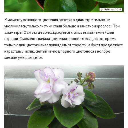
К моменту основного цветения розетка в диаметре сильно не
увеличилась, только листики стали больше и заметно взрослее. При
диаметре 10 см эта девочка красуется 4 см цветами нежнейшей
окраски. С момента начала цветения прошёл месяц, за это время
только один цветок начал привядать от старости, а букет продолжает
нарастать. Листик, снятый из-под первого цветоноса в ноябре
месяце уже дал деток: