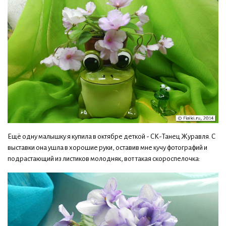
Ещё одну малышку я купила в октябре деткой - СК-Танец Журавля. С
выставки она ушла в хорошие руки, оставив мне кучу фотографий и
подрастающий из листиков молодняк, вот такая скороспелочка: