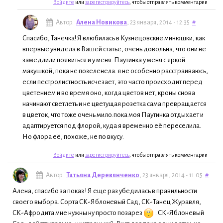
Войдите
или
зарегистрируйтесь
, чтобы отправлять комментарии
Автор:
Алена Новикова
, 23 января, 2014 - 12:35
#
Спасибо, Танечка! Я влюбилась в Кузнецовские минюшки, как
впервые увидела в Вашей статье, очень довольна, что они не
замедлили появиться и у меня. Паутинка у меня с яркой
макушкой, пока не позеленела. я не особенно расстраиваюсь,
если пестролистность исчезает, это часто происходит перед
цветением и во время оно, когда цветов нет, кроны снова
начинают светлеть и не цветущая розетка сама превращается
в цветок, что тоже очень мило.пока моя Паутинка отдыхает и
адаптируется под флорой, куда я временно её переселила.
Но флора её, похоже, не по вкусу.
Войдите
или
зарегистрируйтесь
, чтобы отправлять комментарии
Автор:
Татьяна Деревянченко
, 23 января, 2014 - 11:05
#
Алена, спасибо за показ ! Я еще раз убедилась в правильности
своего выбора. Сорта СК-Яблоневый Сад, СК-Танец Журавля,
СК-Афродита мне нужны ну просто позарез
. СК-Яблоневый