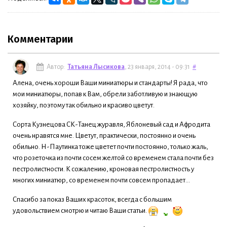
Комментарии
Автор:
Татьяна Лысикова
, 23 января, 2014 - 09:31
#
Алена, очень хороши Ваши миниатюры и стандарты! Я рада, что
мои миниатюры, попав к Вам, обрели заботливую и знающую
хозяйку, поэтому так обильно и красиво цветут.
Сорта Кузнецова СК-Танец журавля, Яблоневый сад и Афродита
очень нравятся мне. Цветут, практически, постоянно и очень
обильно. Н-Паутинка тоже цветет почти постоянно, только жаль,
что розеточка из почти сосем желтой со временем стала почти без
пестролистности. К сожалению, кроновая пестролистность у
многих миниатюр, со временем почти совсем пропадает...
Спасибо за показ Ваших красоток, всегда с большим
удовольствием смотрю и читаю Ваши статьи.