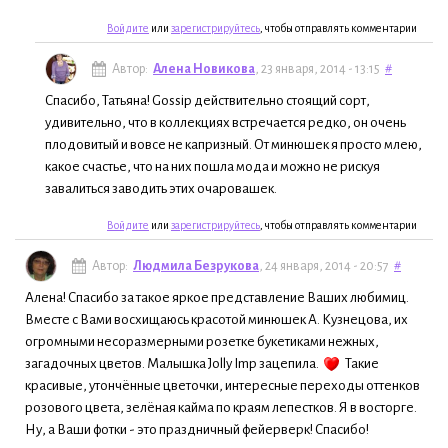
Войдите
или
зарегистрируйтесь
, чтобы отправлять комментарии
Автор:
Алена Новикова
, 23 января, 2014 - 13:15
#
Спасибо, Татьяна! Gossip действительно стоящий сорт,
удивительно, что в коллекциях встречается редко, он очень
плодовитый и вовсе не капризный. От минюшек я просто млею,
какое счастье, что на них пошла мода и можно не рискуя
завалиться заводить этих очаровашек.
Войдите
или
зарегистрируйтесь
, чтобы отправлять комментарии
Автор:
Людмила Безрукова
, 24 января, 2014 - 20:57
#
Алена! Спасибо за такое яркое представление Ваших любимиц.
Вместе с Вами восхищаюсь красотой минюшек А. Кузнецова, их
огромными несоразмерными розетке букетиками нежных,
загадочных цветов. Малышка Jolly Imp зацепила.
Такие
красивые, утончённые цветочки, интересные переходы оттенков
розового цвета, зелёная кайма по краям лепестков. Я в восторге.
Ну, а Ваши фотки - это праздничный фейерверк! Спасибо!