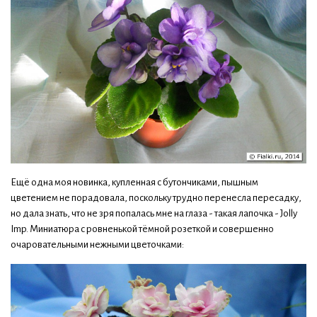
Ещё одна моя новинка, купленная с бутончиками, пышным
цветением не порадовала, поскольку трудно перенесла пересадку,
но дала знать, что не зря попалась мне на глаза - такая лапочка - Jolly
Imp. Миниатюра с ровненькой тёмной розеткой и совершенно
очаровательными нежными цветочками: