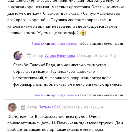
Сад, действительно, шустренький. Лист дал пока одну детку, но
она такая хорошенькая - маленькая розеточка. Остальные листики
уже тоже с детками. Спасибо, что показали Святую Наивность во
всей красе - хороша! Н-Паутинка мне тоже понравилась, в
каталоге как-то выглядит невзрачно, а здесь красуется с таким
легким шармом. Ждем еще фотографий!
Войдите
или
зарегистрируйтесь
, чтобы отправлять комментарии
Автор:
Алена Новикова
, 23 января, 2014 - 12:38
#
Спасибо, Танечка! Рада, что мои листочки так шустро
обрастают детками. Паутинка - сорт довольно
нефотогеничный, мне пришлось попрыгать вокруг неё с
фотоаппаратом, чтобы показать её действительную прелесть.
Войдите
или
зарегистрируйтесь
, чтобы отправлять комментарии
Автор:
Татьяна ЕАО
, 23 января, 2014 - 13:09
#
Определенно, Ваш Gossip стоил всех трудов! Очень
привлекательные цветы. Н-Паутинка выглдит такой хрупкой. Да и
вообще, вызывают восторг такие славные миниатюры.