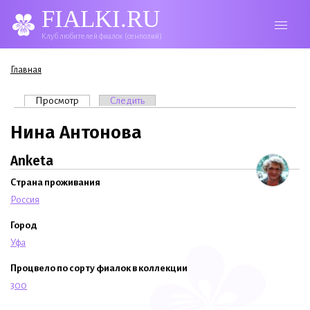
FIALKI.RU
Клуб любителей фиалок (сенполий)
Вы здесь
Главная
Главные вкладки
Просмотр
(активная вкладка)
Следить
Нина Антонова
Anketa
Страна проживания
Россия
Город
Уфа
Процвело по сорту фиалок в коллекции
300