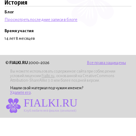
История
Блог
Просмотреть последние записи в блоге
Время участия
14 лет 8 месяцев
©
FIALKI.RU
2000–2026
Все права защищены
Вы можете использовать содержимое сайта при соблюдении
условий лицензии
Fialki.ru
, основанной на CreativeCommons
Attribution-ShareAlike 3.0 или более поздней версии.
Нашли свой материал под чужим именем?
Удалите его
.
FIALKI.RU
Клуб любителей фиалок (сенполий)