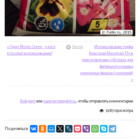
« Грунт Morris Green - у кого
Вверх
Использование торфа
есть опыт использования?
Классман Klassman TS1 в
приготовлении субстрата для
фитильного полива
комнатных фиалок (сенполий)
»
Войдите
или
зарегистрируйтесь
, чтобы отправлять комментарии
9283 просмотра
Поделиться: