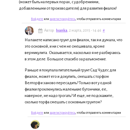
(может быть на первых порах, с удобрениями,
добавленными от производителя) для развития фиалок!
Войдите
или
зарегистрируйтесь
, чтобы отправлять комментарии
Автор:
Ivanka
, 2 марта, 2015 - 14:46
#
На пакете написано грунт для фиалок, так я и думала, что
это основной, и ни с чем не смешивала, кроме
вермикулита. Оказывается, насколько я не разбираюсь
в этом деле. Большое спасибо за разъяснение.
Раньше я покупала питательный грунт Сад Чудес для
фиалок, может его и докупить, смешать с торфом
Велторф и заново пересадить? Только вот у одной
фиалки проклюнулись маленькие бутончики, ее,
наверное, не надо трогать? И еще, не подскажите,
сколько торфа смешать с основным грунтом?
Войдите
или
зарегистрируйтесь
, чтобы отправлять комментарии