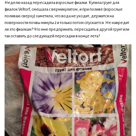
Неделю назад пересадила взрослые фиалки. Купила грунт для
фиалок Veltorf, смешала с вермикулитом, и при поливе (взрослые
поливаю сверху) заметила, что вода не уходит, держится на
поверхности почвы минуты 2 и только потом спускается. Не навредит
ли это фиалкам? Что мне предпринять: пересадить в другой грунт или
так оставить до следующей пересадки в конце лета?