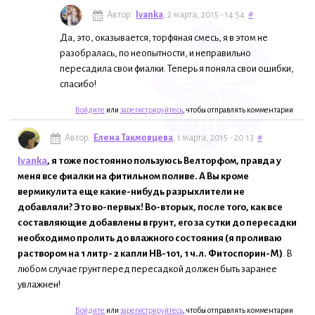
Автор:
Ivanka
, 2 марта, 2015 - 14:54
#
Да, это, оказывается, торфяная смесь, я в этом не
разобралась, по неопытности, и неправильно
пересадила свои фиалки. Теперь я поняла свои ошибки,
спасибо!
Войдите
или
зарегистрируйтесь
, чтобы отправлять комментарии
Автор:
Елена Такмовцева
, 1 марта, 2015 - 20:13
#
Ivanka
, я тоже постоянно пользуюсь Велторфом, правда у
меня все фиалки на фитильном поливе. А Вы кроме
вермикулита еще какие-нибудь разрыхлители не
добавляли? Это во-первых! Во-вторых, после того, как все
составляющие добавлены в грунт, его за сутки до пересадки
необходимо пролить до влажного состояния (я проливаю
раствором на 1 литр- 2 капли НВ-101, 1 ч.л. Фитоспорин-М)
. В
любом случае грунт перед пересадкой должен быть заранее
увлажнен!
Войдите
или
зарегистрируйтесь
, чтобы отправлять комментарии