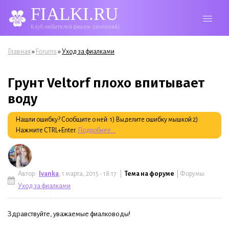
FIALKI.RU
Клуб любителей фиалок (сенполий)
Вы здесь
»
»
Главная
Forums
Уход за фиалками
Грунт Veltorf плохо впитывает
воду
Нашли ошибку? Сообщите о ней: 1) Выделите ошибку мышкой 2)
Нажмите CTRL+Enter.
Подробнее...
Автор:
Ivanka
, 1 марта, 2015 - 18:17 |
Тема на форуме
| Форумы:
Уход за фиалками
Здравствуйте, уважаемые фиалководы!