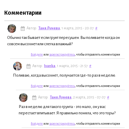
Комментарии
Автор:
Таня Лунева
, 1 марта, 2015 - 20:07
#
Обычно так бывает если грунт пересушен. Вы поливаете когда он
совсем высохнет или слегка влажный?
Войдите
или
зарегистрируйтесь
, чтобы отправлять комментарии
Автор:
Ivanka
, 1 марта, 2015 - 21:57
#
Поливаю, когда высохнет, получается где-то раз в неделю.
Войдите
или
зарегистрируйтесь
, чтобы отправлять комментарии
Автор:
Таня Лунева
, 2 марта, 2015 - 07:07
#
Раз в неделю для такого грунта - это мало, он у вас
перестает впитывает. Я правильно поняла, что это торы?
Войдите
или
зарегистрируйтесь
, чтобы отправлять комментарии