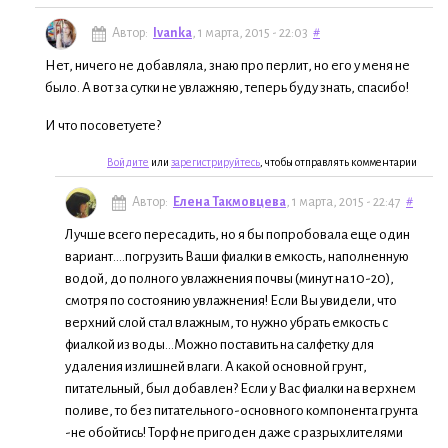
Автор:
Ivanka
, 1 марта, 2015 - 22:03
#
Нет, ничего не добавляла, знаю про перлит, но его у меня не
было. А вот за сутки не увлажняю, теперь буду знать, спасибо!
И что посоветуете?
Войдите
или
зарегистрируйтесь
, чтобы отправлять комментарии
Автор:
Елена Такмовцева
, 1 марта, 2015 - 22:47
#
Лучше всего пересадить, но я бы попробовала еще один
вариант....погрузить Ваши фиалки в емкость, наполненную
водой, до полного увлажнения почвы (минут на 10-20),
смотря по состоянию увлажнения! Если Вы увидели, что
верхний слой стал влажным, то нужно убрать емкость с
фиалкой из воды...Можно поставить на салфетку для
удаления излишней влаги. А какой основной грунт,
питательный, был добавлен? Если у Вас фиалки на верхнем
поливе, то без питательного-основного компонента грунта
-не обойтись! Торф не пригоден даже с разрыхлителями