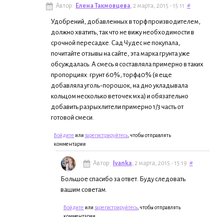
Автор:
Елена Такмовцева
, 2 марта, 2015 - 15:11
#
Удобрений, добавленных в торф производителем,
должно хватить, так что не вижу необходимости в
срочной пересадке. Сад Чудес не покупала,
почитайте отзывы на сайте, эта марка грунта уже
обсуждалась. А смесь я составляла примерно в таких
пропорциях: грунт 60%, торф40% (я еще
добавляла уголь-порошок, на дно укладывала
кольцом несколько веточек мха) и обязательно
добавить разрыхлители примерно 1/3 часть от
готовой смеси.
Войдите
или
зарегистрируйтесь
, чтобы отправлять
комментарии
Автор:
Ivanka
, 2 марта, 2015 - 15:19
#
Большое спасибо за ответ. Буду следовать
вашим советам.
Войдите
или
зарегистрируйтесь
, чтобы отправлять
комментарии