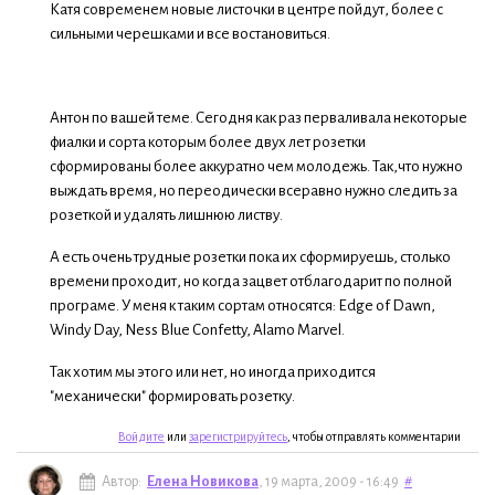
Катя современем новые листочки в центре пойдут, более с
сильными черешками и все востановиться.
Антон по вашей теме. Сегодня как раз перваливала некоторые
фиалки и сорта которым более двух лет розетки
сформированы более аккуратно чем молодежь. Так,что нужно
выждать время, но переодически всеравно нужно следить за
розеткой и удалять лишнюю листву.
А есть очень трудные розетки пока их сформируешь, столько
времени проходит, но когда зацвет отблагодарит по полной
програме. У меня к таким сортам относятся: Edge of Dawn,
Windy Day, Ness Blue Confetty, Alamo Marvel.
Так хотим мы этого или нет, но иногда приходится
"механически" формировать розетку.
Войдите
или
зарегистрируйтесь
, чтобы отправлять комментарии
Автор:
Елена Новикова
, 19 марта, 2009 - 16:49
#