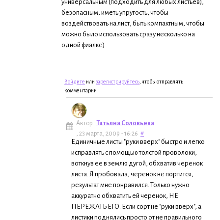
универсальным (подходить для любых листьев),
безопасным, иметь упругость, чтобы
воздействовать на лист, быть компактным, чтобы
можно было использовать сразу несколько на
одной фиалке)
Войдите
или
зарегистрируйтесь
, чтобы отправлять
комментарии
Автор:
Татьяна Соловьева
, 23 марта, 2009 - 16:26
#
Единичные листы "руки вверх" быстро и легко
исправлять с помощью толстой проволоки,
воткнув ее в землю дугой, обхватив черенок
листа. Я пробовала, черенок не портится,
результат мне понравился. Только нужно
аккуратно обхватить ей черенок, НЕ
ПЕРЕЖАТЬ ЕГО. Если сорт не "руки вверх", а
листики поднялись просто от не правильного