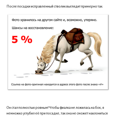
После посадки исправленный стволик выглядит примерно так:
Он стал полностью ровным! Чтобы фиалка не ложилась на бок, я
немножко углубил её при посадке, так она не сможет наклониться