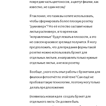
повредив часть цветоносов, а цветут фиалки, как
известно, не один месяц!
Я так понял, что тазик вы хотите использовать,
чтобы сформировать более плоскую розетку
"руки вверх"? Но её естество заставит новые
листья расти вверх, в то время как
"исправленные" будут лежать в плоскости, а это
не совсем красивое зрелище получится. Я могу
предположить, что для придания формы такой
розетке можно использовать брэкет для
отдельных листьев, и направлять только нужные
отдельные листья, а не всю розетку.
Вообще, у кого есть опыт работы с брэкетами для
фиалок и фотоотчёт по этой теме? Сам ещё не
пробовал такую технологию, поэтому могу только
делать предположения.
(появилась новая идея: создать брэкет для
отдельного листа. Он должен быть