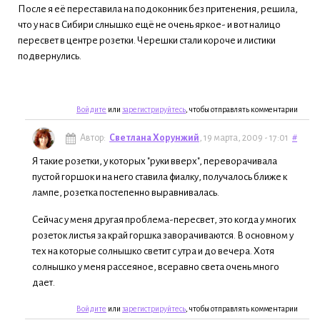
После я её переставила на подоконник без притенения, решила,
что у нас в Сибири слнышко ещё не очень яркое- и вот налицо
пересвет в центре розетки. Черешки стали короче и листики
подвернулись.
Войдите
или
зарегистрируйтесь
, чтобы отправлять комментарии
Автор:
Светлана Хорунжий
, 19 марта, 2009 - 17:01
#
Я такие розетки, у которых "руки вверх", переворачивала
пустой горшок и на него ставила фиалку, получалось ближе к
лампе, розетка постепенно выравнивалась.
Сейчас у меня другая проблема-пересвет, это когда у многих
розеток листья за край горшка заворачиваются. В основном у
тех на которые солнышко светит с утра и до вечера. Хотя
солнышко у меня рассеяное, всеравно света очень много
дает.
Войдите
или
зарегистрируйтесь
, чтобы отправлять комментарии