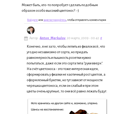
Может быть, кто-то попробует сделать подобным
образом особо высокий цветонос? :-)
Войдите
или
зарегистрируйтесь
, чтобы отправлять комментарии
Автор:
Anton_Merkulov
, 20 марта, 2009 - 00:42
#
Конечно, я не за то, чтобы лепить из фиалок всё, что
угодно независимо от сорта, но придать
равномерность и пышность розетки нужно
попытаться, даже если это сорта типа "руки вверх".
На счёт цветоноса - это тоже интересная идея,
сформировать у фиалки не хаотичный рост цветов, а
оформленный букетик, но тут зависит от мощности
черешка цветоноса, если он слабый и при этом
цветы очень крупные, то они всё равно лежать будут.