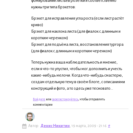
фомировании листьев розетки и соответственно
нужны три типа брэкетов:
Брэкет для исправления угла роста (если лист растёт
криво)
Брэкет для наклона листа (для фиалок с длинным и
коротким черенком)
Брэкет для подъёма листа, восстановления тургора
(для фиалок с длинным и коротким черенком)
Теперь нужна ваша наблюдательность и мнение,
если я что-то упустил, чтобы мог дополнить и учесть
какие-нибудь мелочи. Когда что-нибудь смастерю,
создам отдельную тему в своём блоге, с описаниями
конструкций и фото, а то здесь уже тесновато...
Войдите
или
зарегистрируйтесь
, чтобы отправлять
комментарии
Автор:
Денис Никитин
, 19 марта, 2009 - 21:16
#