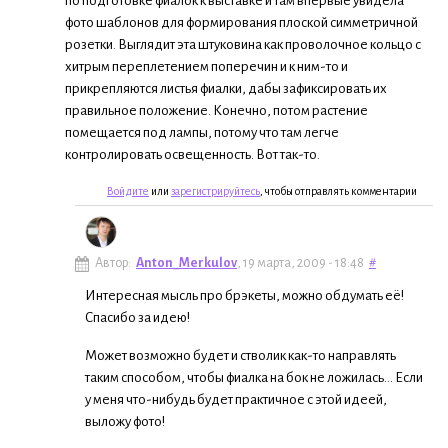
по подготовке фиалок к выставке и там впервые увидела
фото шаблонов для формирования плоской симметричной
розетки. Выглядит эта штуковина как проволочное кольцо с
хитрым переплетением поперечин и к ним-то и
прикрепляются листья фиалки, дабы зафиксировать их
правильное положение. Конечно, потом растение
помещается под лампы, потому что там легче
контролировать освещенность. Вот так-то.
Войдите
или
зарегистрируйтесь
, чтобы отправлять комментарии
Автор:
Anton_Merkulov
, 19 марта, 2009 - 18:48
#
Интересная мысль про брэкеты, можно обдумать её!
Спасибо за идею!
Может возможно будет и стволик как-то направлять
таким способом, чтобы фиалка на бок не ложилась... Если
у меня что-нибудь будет практичное с этой идеей,
выложу фото!