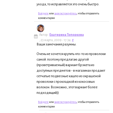
ухода, то исправляется это очень быстро.
Войдите
или
зарегистрируйтесь
, чтобы отправлять
комментарии
Автор:
Екатерина Топоркова
, 23 марта, 2009 - 17:34
#
Ваши замечания разумны.
Очень не хочется крутить что-то из проволоки
самой. поэтому предлагаю другой
(проветриваемый) вариант брэкета из
доступных предметов - в магазинах продают
сетчатые подвесные кашпо из окрашеной
проволоки с прокладкой из кокосовых
волокон. Возможно, этот вариант более
подходящий))
Войдите
или
зарегистрируйтесь
, чтобы отправлять
комментарии