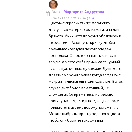
Автор:
Маргарита Андрусова
, 26 января, 2010 - 06:56
#
Цветные скрепки так же могут стать
доступным материалом из магазина для
брэкета. У них метал покрыт оболочкой и
не ржавеет. Разогнуть скрепку, чтобы
получилась согнутая почти пополам
проволока. Острые концы втыкаются в
землю, а место сгиба прижимает нужный
лист на нужную высоту к земле. Лучше это
делать во время полива когда земля уже
мокрая , а листья еще слегка вялые. В этом
случае лист более податливый, не
сломается. Со временем лист можно
притянуть к земле сильнее, когда он уже
привыкнет к своему новому положению.
Можно выбрать скрепки зеленого цвета
чтобы они были не так заметны.
Войдите
или
зарегистрируйтесь
, чтобы отправлять