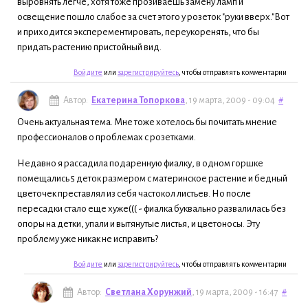
выровнять легче, хотя тоже прозиваешь замену ламп и
освещение пошло слабое за счет этого у розеток "руки вверх."Вот
и приходится эксперементировать, переукоренять, что бы
придать растению пристойный вид.
Войдите
или
зарегистрируйтесь
, чтобы отправлять комментарии
Автор:
Екатерина Топоркова
, 19 марта, 2009 - 09:04
#
Очень актуальная тема. Мне тоже хотелось бы почитать мнение
профессионалов о проблемах с розетками.
Недавно я рассадила подаренную фиалку, в одном горшке
помещались 5 деток размером с материнское растение и бедный
цветочек преставлял из себя частокол листьев. Но после
пересадки стало еще хуже((( - фиалка буквально развалилась без
опоры на детки, упали и вытянутые листья, и цветоносы. Эту
проблему уже никак не исправить?
Войдите
или
зарегистрируйтесь
, чтобы отправлять комментарии
Автор:
Светлана Хорунжий
, 19 марта, 2009 - 16:47
#