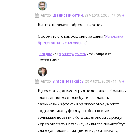
Автор:
Денис Никитин
, 23 марта, 2009 - 13:05
#
Ваш эксперимент обречен на успех.
Оформите его как решение задания "
Установка
брекетов на листья фиалок
".
Войдите
или
зарегистрируйтесь
, чтобы отправлять
комментарии
Автор:
Anton_Merkulov
, 23 марта, 2009 - 14:15
#
Идея с тазиком имеет ряд недостатков: большая
площадь поверхности будет создавать
парниковый эффект и в жаркую погоду может
поджарить вашу фиалку, особенно если
солнышко посветит. Когда цветоносы вырастут
через отверстия в тазике, как вы его снимите? тут
или ждать окончания цветения, или снимать,