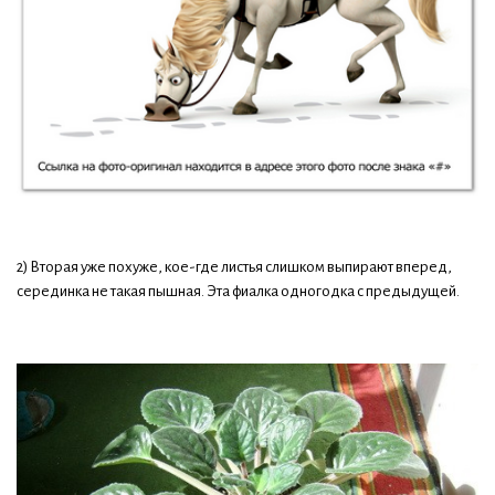
2) Вторая уже похуже, кое-где листья слишком выпирают вперед,
серединка не такая пышная. Эта фиалка одногодка с предыдущей.