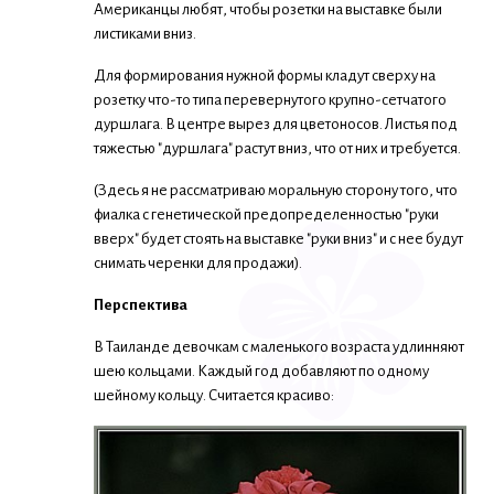
Американцы любят, чтобы розетки на выставке были
листиками вниз.
Для формирования нужной формы кладут сверху на
розетку что-то типа перевернутого крупно-сетчатого
дуршлага. В центре вырез для цветоносов. Листья под
тяжестью "дуршлага" растут вниз, что от них и требуется.
(Здесь я не рассматриваю моральную сторону того, что
фиалка с генетической предопределенностью "руки
вверх" будет стоять на выставке "руки вниз" и с нее будут
снимать черенки для продажи).
Перспектива
В Таиланде девочкам с маленького возраста удлинняют
шею кольцами. Каждый год добавляют по одному
шейному кольцу. Считается красиво: