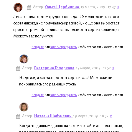
Автор:
Ольга Щербинина
, 19 марта, 2009 - 17:47
#
Лена, с этим сортом трудно совладать! У меня розетка этого
сорта никогда не получалась красивой, и еще она выростает
просто огромной. Пришлось вывести этот сорт из коллекции.
Может у вас получится.
Войдите
или
зарегистрируйтесь
, чтобы отправлять комментарии
Автор:
Екатерина Топоркова
, 19 марта, 2009 - 17:52
#
Надо же, я как раз про этот сорт писала! Мне тоже не
понравилась его размашистость
Войдите
или
зарегистрируйтесь
, чтобы отправлять комментарии
Автор:
Наталья Шабуневич
, 19 марта, 2009 - 18:32
#
Когда-то давным-давно на каком-то сайте я нашла статью,