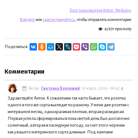
Блог пользователя Anton_Merkulov
Войдите
или
зарегистрируйтесь
, чтобы отправлять комментарии
47201 просмотр
Поделиться:
Комментарии
Автор:
Светлана Хорунжий
, 19 марта, 2009 - 08:42
#
Здравствуйте Антон. К сожалению так часто бывает, что розетка
одного и того же сорта выглядит по разному. У меня две розетки с
интервалом месяц, одна красивая плотная, вторая раскидисая.
Первая успела сформироваться пока светой день был достаточно
солнечный, а вторая в пасмурную погоду, за счет этого черенки
как у вашего материнского сорта длинные. Под лампами