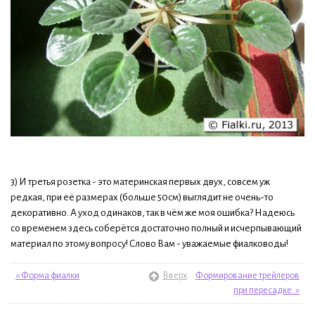
3) И третья розетка - это материнская первых двух, совсем уж
редкая, при её размерах (больше 50см) выглядит не очень-то
декоративно. А уход одинаков, так в чём же моя ошибка? Надеюсь
со временем здесь соберётся достаточно полный и исчерпывающий
материал по этому вопросу! Слово Вам - уважаемые фиалководы!
« Форма фиалки
Вверх
Формирование трейлеров
при пересадке. »