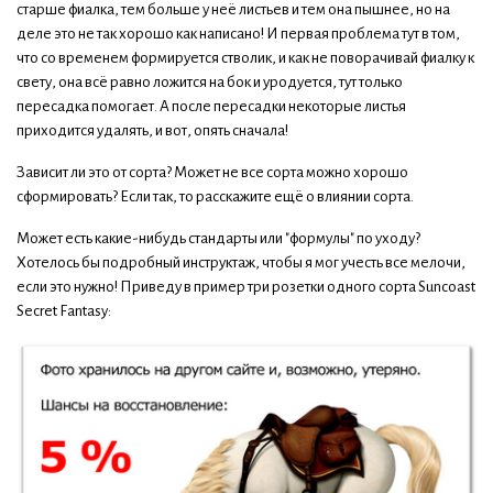
старше фиалка, тем больше у неё листьев и тем она пышнее, но на
деле это не так хорошо как написано! И первая проблема тут в том,
что со временем формируется стволик, и как не поворачивай фиалку к
свету, она всё равно ложится на бок и уродуется, тут только
пересадка помогает. А после пересадки некоторые листья
приходится удалять, и вот, опять сначала!
Зависит ли это от сорта? Может не все сорта можно хорошо
сформировать? Если так, то расскажите ещё о влиянии сорта.
Может есть какие-нибудь стандарты или "формулы" по уходу?
Хотелось бы подробный инструктаж, чтобы я мог учесть все мелочи,
если это нужно! Приведу в пример три розетки одного сорта Suncoast
Secret Fantasy: