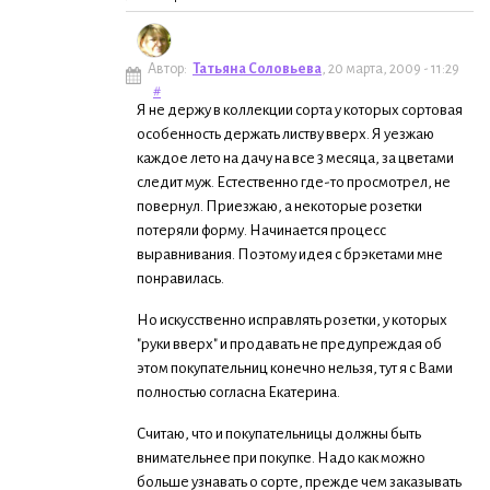
Автор:
Татьяна Соловьева
, 20 марта, 2009 - 11:29
#
Я не держу в коллекции сорта у которых сортовая
особенность держать листву вверх. Я уезжаю
каждое лето на дачу на все 3 месяца, за цветами
следит муж. Естественно где-то просмотрел, не
повернул. Приезжаю, а некоторые розетки
потеряли форму. Начинается процесс
выравнивания. Поэтому идея с брэкетами мне
понравилась.
Но искусственно исправлять розетки, у которых
"руки вверх" и продавать не предупреждая об
этом покупательниц конечно нельзя, тут я с Вами
полностью согласна Екатерина.
Считаю, что и покупательницы должны быть
внимательнее при покупке. Надо как можно
больше узнавать о сорте, прежде чем заказывать