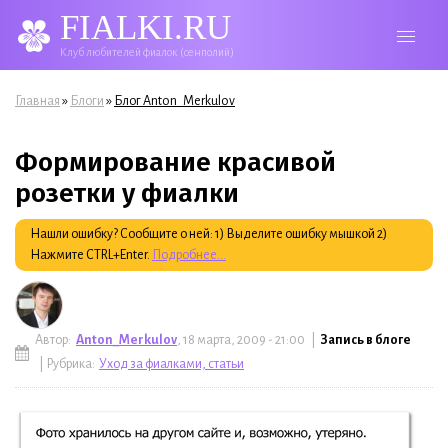
FIALKI.RU
Клуб любителей фиалок (сенполий)
Вы здесь
»
»
Главная
Блоги
Блог Anton_Merkulov
Формирование красивой
розетки у фиалки
Нашли ошибку? Сообщите о ней: 1) Выделите ошибку мышкой 2)
Нажмите CTRL+Enter.
Подробнее...
Автор:
Anton_Merkulov
, 18 марта, 2009 - 21:00 |
Запись в блоге
| Рубрика:
Уход за фиалками, статьи