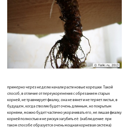
примерно через неделю начали расти новые корешки. Такой
способ, в отличие от переукоренения с обрезанием старых
корней, не травмирует фиалку, она не вянет и не теряет листья, в
будущем, когда стволик будет очень длинным, но покрытым
корнями, можно будет частично укорачивать его, не лишая фиалку
корней полностью и не рискуя загубить её. (наблюдение: при
таком способе образуется очень мощная корневая система)