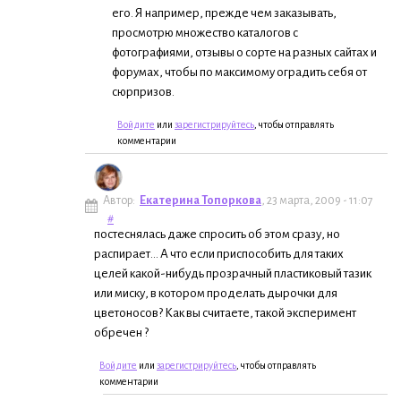
его. Я например, прежде чем заказывать,
просмотрю множество каталогов с
фотографиями, отзывы о сорте на разных сайтах и
форумах, чтобы по максимому оградить себя от
сюрпризов.
Войдите
или
зарегистрируйтесь
, чтобы отправлять
комментарии
Автор:
Екатерина Топоркова
, 23 марта, 2009 - 11:07
#
постеснялась даже спросить об этом сразу, но
распирает... А что если приспособить для таких
целей какой-нибудь прозрачный пластиковый тазик
или миску, в котором проделать дырочки для
цветоносов? Как вы считаете, такой эксперимент
обречен ?
Войдите
или
зарегистрируйтесь
, чтобы отправлять
комментарии