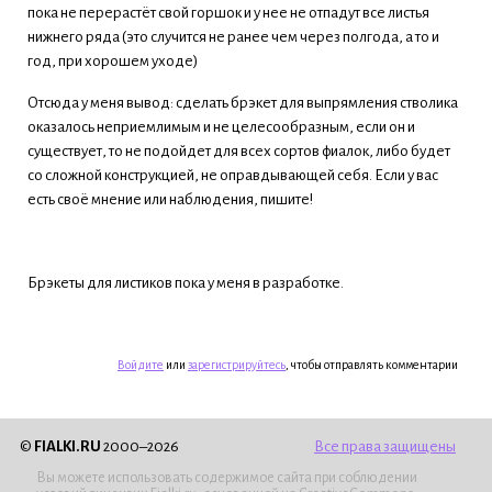
пока не перерастёт свой горшок и у нее не отпадут все листья
нижнего ряда (это случится не ранее чем через полгода, а то и
год, при хорошем уходе)
Отсюда у меня вывод: сделать брэкет для выпрямления стволика
оказалось неприемлимым и не целесообразным, если он и
существует, то не подойдет для всех сортов фиалок, либо будет
со сложной конструкцией, не оправдывающей себя. Если у вас
есть своё мнение или наблюдения, пишите!
Брэкеты для листиков пока у меня в разработке.
Войдите
или
зарегистрируйтесь
, чтобы отправлять комментарии
©
FIALKI.RU
2000–2026
Все права защищены
Вы можете использовать содержимое сайта при соблюдении