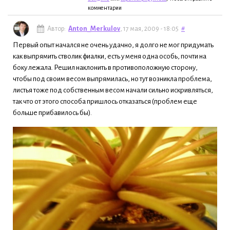
комментарии
Автор:
Anton_Merkulov
, 17 мая, 2009 - 18:05
#
Первый опыт начался не очень удачно, я долго не мог придумать
как выпрямить стволик фиалки, есть у меня одна особь, почти на
боку лежала. Решил наклонить в противоположную сторону,
чтобы под своим весом выпрямилась, но тут возникла проблема,
листья тоже под собственным весом начали сильно искривляться,
так что от этого способа пришлось отказаться (проблем еще
больше прибавилось бы).