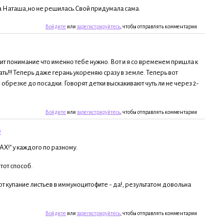
а Наташа,но не решилась.Свой придумала сама.
Войдите
или
зарегистрируйтесь
, чтобы отправлять комментарии
т понимание что именно тебе нужно. Вот и я со временем пришла к
ать!!! Теперь даже герань укореняю сразу в земле. Теперь вот
брезке до посадки. Говорят детки выскакивают чуть ли не через 2-
Войдите
или
зарегистрируйтесь
, чтобы отправлять комментарии
#
"АХ!" у каждого по разному.
тот способ.
вот купание листьев в иммуноцитофите - да!, результатом довольна
Войдите
или
зарегистрируйтесь
, чтобы отправлять комментарии