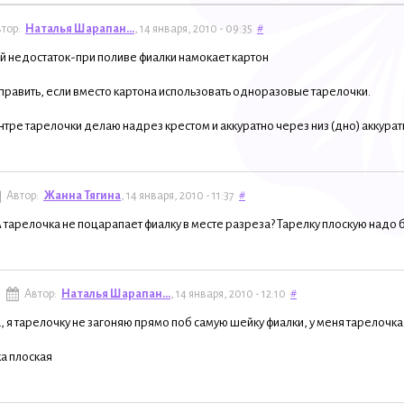
тор:
Наталья Шарапан...
, 14 января, 2010 - 09:35
#
 недостаток-при поливе фиалки намокает картон
править, если вместо картона использовать одноразовые тарелочки.
ентре тарелочки делаю надрез крестом и аккуратно через низ (дно) аккура
Автор:
Жанна Тягина
, 14 января, 2010 - 11:37
#
 тарелочка не поцарапает фиалку в месте разреза? Тарелку плоскую надо б
Автор:
Наталья Шарапан...
, 14 января, 2010 - 12:10
#
 я тарелочку не загоняю прямо поб самую шейку фиалки, у меня тарелочк
а плоская