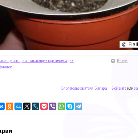
ых варианта, возникающие при пересадке
Вверх
фиалок.
Блог пользователя Багира
Войдите
или
за
арии