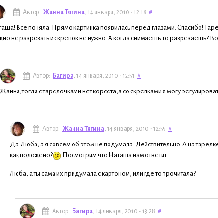
Автор:
Жанна Тягина
, 14 января, 2010 - 12:18
#
аша! Все поняла. Прямо картинка появилась перед глазами. Спасибо! Тарел
но не разрезать и скрепок не нужно. А когда снимаешь то разрезаешь? Возь
Автор:
Багира
, 14 января, 2010 - 12:51
#
Жанна,тогда с тарелочками нет корсета,а со скрепками я могу регулирова
Автор:
Жанна Тягина
, 14 января, 2010 - 12:55
#
Да. Люба, а я совсем об этом не подумала. Действительно. А на тарелк
как положено?
Посмотрим что Наташа нам ответит.
Люба, а ты сама их придумала с картоном, или где то прочитала?
Автор:
Багира
, 14 января, 2010 - 13:28
#