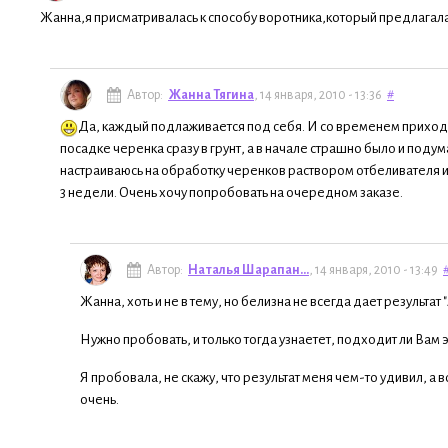
Жанна,я присматривалась к способу воротника,который предлагал
Автор:
Жанна Тягина
, 14 января, 2010 - 13:36
#
Да, каждый подлаживается под себя. И со временем приходи
посадке черенка сразу в грунт, а в начале страшно было и подум
настраиваюсь на обработку черенков раствором отбеливателя и о
3 недели. Очень хочу попробовать на очередном заказе.
Автор:
Наталья Шарапан...
, 14 января, 2010 - 13:49
Жанна, хоть и не в тему, но белизна не всегда дает результат 
Нужно пробовать, и только тогда узнаетет, подходит ли Вам э
Я пробовала, не скажу, что результат меня чем-то удивил, а 
очень.