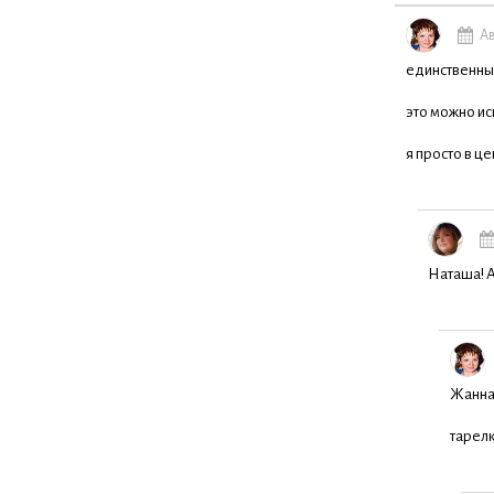
Ав
единственный
это можно ис
я просто в ц
Наташа! А
Жанна,
тарелк