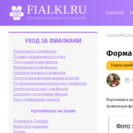
FIALKI.RU
ГЛАВНАЯ
Н
Клуб любителей фиалок (сенполий)
Вы здесь
»
Главная
Блоги
УХОД ЗА ФИАЛКАМИ
Форма
Землесмеси для фиалок
Полив и увлажнение воздуха
Поддоный полив фиалок
Нашли ошибку
Фитильный полив фиалок
Горшки и теплицы для фиалок
Пересадка и формирование розетки
А
Удобрения и микроэлементы для фиалок
Температура и свет для фиалок
Сезонное содержание фиалок
Уход за фиалками, разное
Воротники я де
правильную фор
ПОПУЛЯРНЫЕ РАСТЕНИЯ
Денежное Дерево
Фикус Бенджамина
Герань