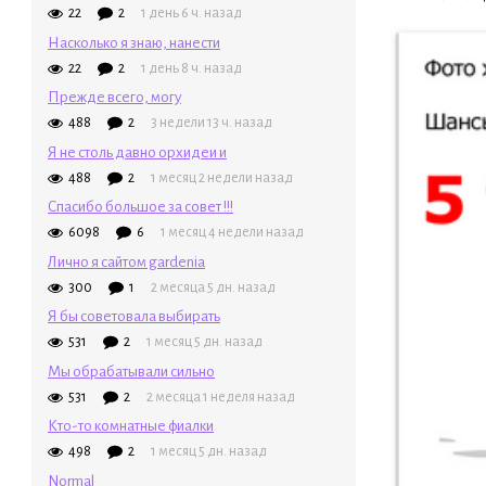
22
2
1 день 6 ч. назад
Насколько я знаю, нанести
22
2
1 день 8 ч. назад
Прежде всего, могу
488
2
3 недели 13 ч. назад
Я не столь давно орхидеи и
488
2
1 месяц 2 недели назад
Спасибо большое за совет !!!
6098
6
1 месяц 4 недели назад
Лично я сайтом gardenia
300
1
2 месяца 5 дн. назад
Я бы советовала выбирать
531
2
1 месяц 5 дн. назад
Мы обрабатывали сильно
531
2
2 месяца 1 неделя назад
Кто-то комнатные фиалки
498
2
1 месяц 5 дн. назад
Normal