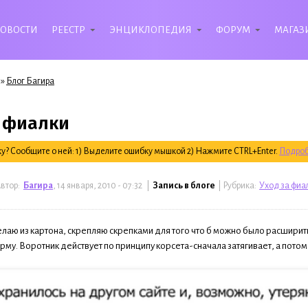
ОВОСТИ
РЕЕСТР
ЭНЦИКЛОПЕДИЯ
ФОРУМ
МАГАЗ
»
Блог Багира
 фиалки
? Сообщите о ней: 1) Выделите ошибку мышкой 2) Нажмите CTRL+Enter.
Подроб
втор:
Багира
, 14 января, 2010 - 07:32 |
Запись в блоге
| Рубрика:
Уход за фиа
лаю из картона, скрепляю скрепками для того что б можно было расширить
му. Воротник действует по принципу корсета-сначала затягивает, а потом