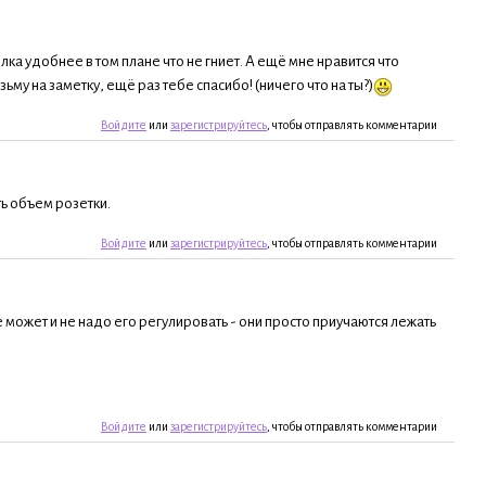
ка удобнее в том плане что не гниет. А ещё мне нравится что
му на заметку, ещё раз тебе спасибо! (ничего что на ты?)
Войдите
или
зарегистрируйтесь
, чтобы отправлять комментарии
ть объем розетки.
Войдите
или
зарегистрируйтесь
, чтобы отправлять комментарии
е может и не надо его регулировать - они просто приучаются лежать
Войдите
или
зарегистрируйтесь
, чтобы отправлять комментарии