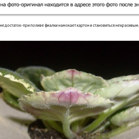
недостаток-при поливе фиалки намокает картон и становиться некрасивым