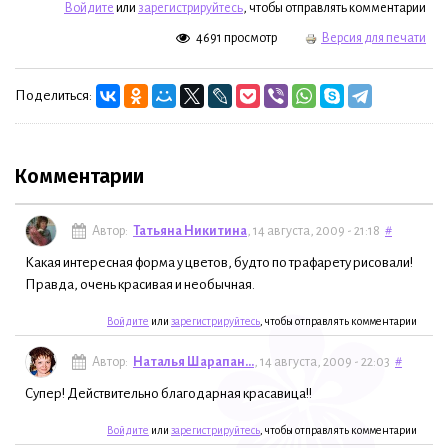
Войдите
или
зарегистрируйтесь
, чтобы отправлять комментарии
4691 просмотр
Версия для печати
Поделиться:
Комментарии
Автор:
Татьяна Никитина
, 14 августа, 2009 - 21:18
#
Какая интересная форма у цветов, будто по трафарету рисовали!
Правда, очень красивая и необычная.
Войдите
или
зарегистрируйтесь
, чтобы отправлять комментарии
Автор:
Наталья Шарапан...
, 14 августа, 2009 - 22:03
#
Супер! Действительно благодарная красавица!!
Войдите
или
зарегистрируйтесь
, чтобы отправлять комментарии