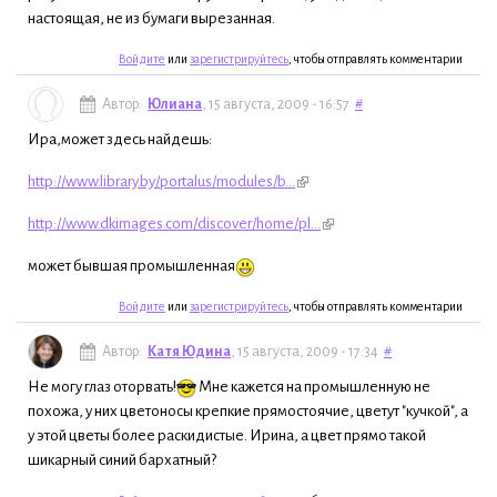
настоящая, не из бумаги вырезанная.
Войдите
или
зарегистрируйтесь
, чтобы отправлять комментарии
Автор:
Юлиана
, 15 августа, 2009 - 16:57
#
Ира,может здесь найдешь:
http://www.library.by/portalus/modules/b...
http://www.dkimages.com/discover/home/pl...
может бывшая промышленная
Войдите
или
зарегистрируйтесь
, чтобы отправлять комментарии
Автор:
Катя Юдина
, 15 августа, 2009 - 17:34
#
Не могу глаз оторвать!
Мне кажется на промышленную не
похожа, у них цветоносы крепкие прямостоячие, цветут "кучкой", а
у этой цветы более раскидистые. Ирина, а цвет прямо такой
шикарный синий бархатный?