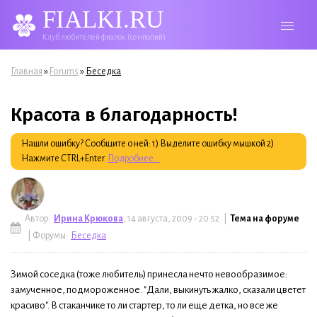
FIALKI.RU
Клуб любителей фиалок (сенполий)
Вы здесь
»
»
Главная
Forums
Беседка
Красота в благодарность!
Нашли ошибку? Сообщите о ней: 1) Выделите ошибку мышкой 2)
Нажмите CTRL+Enter.
Подробнее...
Автор:
Ирина Крюкова
, 14 августа, 2009 - 20:52 |
Тема на форуме
| Форумы:
Беседка
Зимой соседка (тоже любитель) принесла нечто невообразимое:
замученное, подмороженное. "Дали, выкинуть жалко, сказали цветет
красиво". В стаканчике то ли стартер, то ли еще детка, но все же