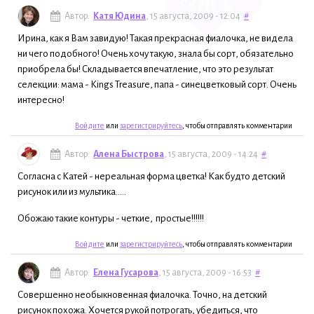
Автор:
Катя Юдина
, 15 августа, 2009 - 12:04
#
Ирина, как я Вам завидую! Такая прекрасная фиалочка, не видела
ни чего подобного! Очень хочу такую, знала бы сорт, обязательно
приобрела бы! Складывается впечатление, что это результат
селекции: мама - Kings Treasure, папа - синецветковый сорт. Очень
интересно!
Войдите
или
зарегистрируйтесь
, чтобы отправлять комментарии
Автор:
Алена Быстрова
, 15 августа, 2009 - 14:24
#
Согласна с Катей - нереальная форма цветка! Как будто детский
рисунок или из мультика.....
Обожаю такие контуры - четкие, простые!!!!!!
Войдите
или
зарегистрируйтесь
, чтобы отправлять комментарии
Автор:
Елена Гусарова
, 15 августа, 2009 - 16:53
#
Совершенно необыкновенная фиалочка. Точно, на детский
рисунок похожа. Хочется рукой потрогать, убедиться, что