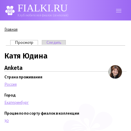
FIALKI.RU
Клуб любителей фиалок (сенполий)
Вы здесь
Главная
Главные вкладки
Просмотр
(активная вкладка)
Следить
Катя Юдина
Anketa
Страна проживания
Россия
Город
Екатеринбург
Процвело по сорту фиалок в коллекции
30