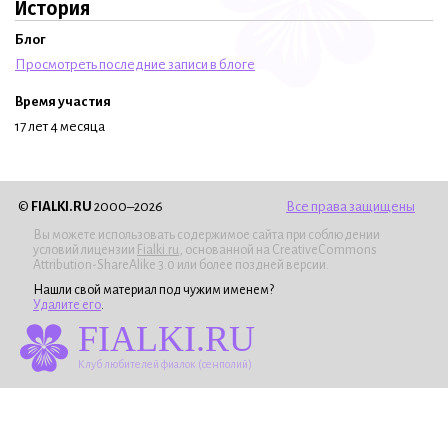
История
Блог
Просмотреть последние записи в блоге
Время участия
17 лет 4 месяца
©
FIALKI.RU
2000–2026
Все права защищены
Вы можете использовать содержимое сайта при соблюдении
условий лицензии
Fialki.ru
, основанной на CreativeCommons
Attribution-ShareAlike 3.0 или более поздней версии.
Нашли свой материал под чужим именем?
Удалите его
.
FIALKI.RU
Клуб любителей фиалок (сенполий)