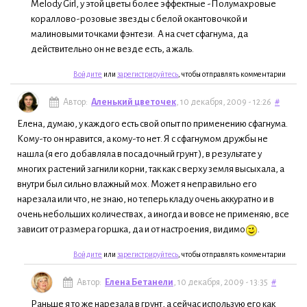
Melody Girl, у этой цветы более эффектные -Полумахровые
кораллово-розовые звезды с белой окантовочкой и
малиновыми точками фэнтези. А на счет сфагнума, да
действительно он не везде есть, а жаль.
Войдите
или
зарегистрируйтесь
, чтобы отправлять комментарии
Автор:
Аленький цветочек
, 10 декабря, 2009 - 12:26
#
Елена, думаю, у каждого есть свой опыт по применению сфагнума.
Кому-то он нравится, а кому-то нет. Я с сфагнумом дружбы не
нашла (я его добавляла в посадочный грунт ), в результате у
многих растений загнили корни, так как с верху земля высыхала, а
внутри был сильно влажный мох. Может я неправильно его
нарезала или что, не знаю, но теперь кладу очень аккуратно и в
очень небольших количествах, а иногда и вовсе не применяю, все
зависит от размера горшка, да и от настроения, видимо
.
Войдите
или
зарегистрируйтесь
, чтобы отправлять комментарии
Автор:
Елена Бетанели
, 10 декабря, 2009 - 13:35
#
Раньше я то же нарезала в грунт, а сейчас использую его как