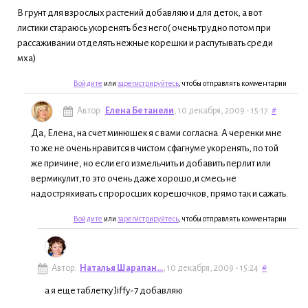
В грунт для взрослых растений добавляю и для деток, а вот
листики стараюсь укоренять без него( очень трудно потом при
рассаживании отделять нежные корешки и распутывать среди
мха)
Войдите
или
зарегистрируйтесь
, чтобы отправлять комментарии
Автор:
Елена Бетанели
, 10 декабря, 2009 - 15:17
#
Да, Елена, на счет минюшек я с вами согласна. А черенки мне
то же не очень нравится в чистом сфагнуме укоренять, по той
же причине, но если его измельчить и добавить перлит или
вермикулит,то это очень даже хорошо,и смесь не
надостряхивать с проросших корешочков, прямо так и сажать.
Войдите
или
зарегистрируйтесь
, чтобы отправлять комментарии
Автор:
Наталья Шарапан...
, 10 декабря, 2009 - 15:24
#
а я еще таблетку Jiffy-7 добавляю