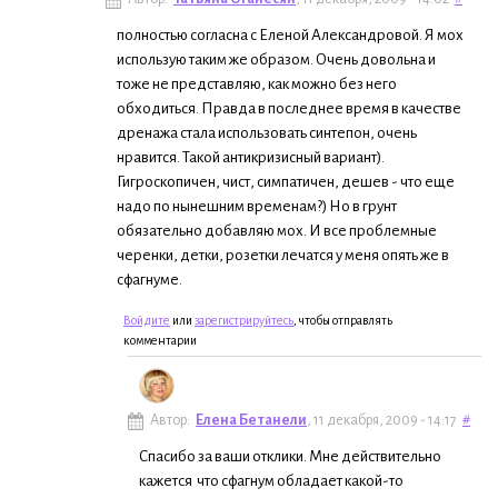
полностью согласна с Еленой Александровой. Я мох
использую таким же образом. Очень довольна и
тоже не представляю, как можно без него
обходиться. Правда в последнее время в качестве
дренажа стала использовать синтепон, очень
нравится. Такой антикризисный вариант).
Гигроскопичен, чист, симпатичен, дешев - что еще
надо по нынешним временам?) Но в грунт
обязательно добавляю мох. И все проблемные
черенки, детки, розетки лечатся у меня опять же в
сфагнуме.
Войдите
или
зарегистрируйтесь
, чтобы отправлять
комментарии
Автор:
Елена Бетанели
, 11 декабря, 2009 - 14:17
#
Спасибо за ваши отклики. Мне действительно
кажется что сфагнум обладает какой-то