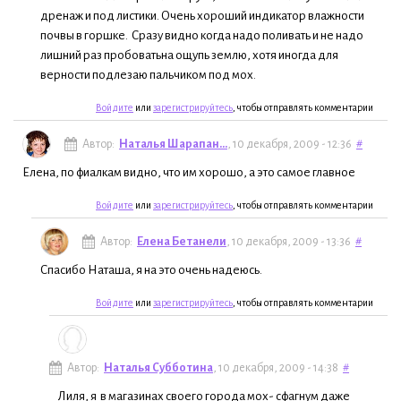
дренаж и под листики. Очень хороший индикатор влажности
почвы в горшке. Сразу видно когда надо поливать и не надо
лишний раз пробоватьна ощупь землю, хотя иногда для
верности подлезаю пальчиком под мох.
Войдите
или
зарегистрируйтесь
, чтобы отправлять комментарии
Автор:
Наталья Шарапан...
, 10 декабря, 2009 - 12:36
#
Елена, по фиалкам видно, что им хорошо, а это самое главное
Войдите
или
зарегистрируйтесь
, чтобы отправлять комментарии
Автор:
Елена Бетанели
, 10 декабря, 2009 - 13:36
#
Спасибо Наташа, я на это очень надеюсь.
Войдите
или
зарегистрируйтесь
, чтобы отправлять комментарии
Автор:
Наталья Субботина
, 10 декабря, 2009 - 14:38
#
Лиля, я в магазинах своего города мох- сфагнум даже