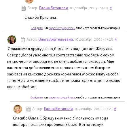
Автор:
Елена Бетанели
, 10 декабря, 2009 - 17:07
#
Спасибо Кристина.
Войдите
или
зарегистрируйтесь
, чтобы отправлять комментарии
Автор:
Ольга Анатольевна
, 10 декабря, 2009 - 17:20
#
С фиалками я дружу давно,больше пятнадцати лет.Живу я на
Севере,болот у нас много,а соответственно проблем с мохом
нет,но честно говоря,я его не очень люблю использовать.Мне
кажется при добавлении его в горшок земля в нем быстрее
закисает и в качестве дренажа корни гниют.Мох же влагу на себя
тянет.Но это мое мнение, м.б. я и не права .Если его нет, то можно
вполне обойтись.
Войдите
или
зарегистрируйтесь
, чтобы отправлять комментарии
Автор:
Елена Бетанели
, 10 декабря, 2009 - 17:23
#
Спасибо Ольга. Обращу внимание. Я пользуюсь им года
полтора,пока таких проблем не было. Вот по этому и