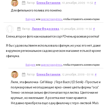
Автор:
Елена Бетанели
, 10 декабря, 2009 - 11:52
#
Для фитильного полива это понятно.
Войдите
или
зарегистрируйтесь
, чтобы отправлять комментарии
Автор:
Лилия Федосеева
, 10 декабря, 2009 - 11:56
#
Елена,второе фото как называется сорт?Очень красивая розетка!
Я бы с удовольствием использовала сфагнум,но у нас его нет,даже
в крупном региональном садоводческом магазине есть всё кроме
сфагнума.
Войдите
или
зарегистрируйтесь
, чтобы отправлять комментарии
Автор:
Елена Бетанели
, 12 декабря, 2009 - 07:16
#
Лиля, эта фиалочка- Girl Wasp / Герл Васп / (D.Senk) -Простые и
полумахровые неопадающие ярко-синие цветы формы "оса".
Темно-зеленая сильно фестончатая герл листва. Цветочки не
крупные, но миленькие. А розетка мне тоже нравится.
Недавно приобрела еще одну фиалочку с герл-листвой Ma's