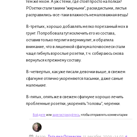
тем же мхом. А уж с теми, где стоят просто на полках!
РОзетки стали такими "жирными", раскидистыми, листья
расправились-все-таки влажность немаловажная вещь!
В-третьих, хорошо добавлять мелко порезанный мох в
грунт. Попробовала тут исключить его из состава,
оставив только перлит и вермикулит, и обратила
внимание, что в лишенной сфагнума почвосмеси стали
чаще гибнуть взрослые розетки, т.ч. собираюсь снова
вернуться к прежнему составу.
В-четвертых, как уже писали девочки выше, в свежем
сфагнуме отлично укореняются пасынки, даже самые
маленькие.
В-пятых, опять же в свежем сфагнуме хорошо лечить
проблемные розетки, укоренять "головы", черенки.
Войдите
или
зарегистрируйтесь
, чтобы отправлять комментарии
Автор:
Татьяна Оганесян
, 11 декабря, 2009 - 14:02
#