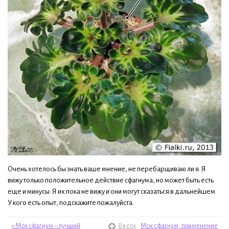
Очень хотелось бы знать ваше мнение, не перебарщиваю ли я. Я
вижу только положительное действие сфагнума, но может быть есть
еще и минусы. Я их пока не вижу и они могут сказаться в дальнейшем.
У кого есть опыт, подскажите пожалуйста.
« Мох сфагнум – лучший
Вверх
Мох сфагнум, применение