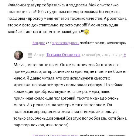
Фиалочки сразу преобразились и подросли. Мой опыт только
положительный! Я бы с удовольствием разложила бы ещё и на
поддоны - просто у меня нет его в таком количестве. А розетка на
втором фото действительно. просто супер!!! У меня есть один
такой листик - так я на него не налюбуюсь!!!
Войдите
или
зарегистрируйтесь
, чтобы отправлять комментарии
Автор:
Татьяна Оганесян
, 12 декабря, 2009 - 07:32
#
Melva, синтепон не гниет. Он же синтетический и в этом его
приемущество, он практически стерилен, не гниет и не болеет
ничем. Я давно читала, что его используют в качестве
дренажа, но сама все время пользовала сфагнум. Но сейчас
коллекция приобрела внушительные размеры, плюс
приличная коллекция пеларгоний, так что мха надо очень
много. И я решилась на эксперимент с синтепоном. Он
полностью оправдал мои ожидания и теперь я использую
только его, очень довольна! Советую попробовать, хотя бы на
паре горшочков, из интереса).
Войдите
или
зарегистрируйтесь
, чтобы отправлять комментарии