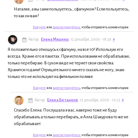
Наталия, а вы сами пользуетесь , сфагнумом? Если пользуетесь,
то как он вам?
Войдите
или
зарегистрируйтесь
, чтобы отправлять комментарии
Автор:
Елена Мицнер
, 12 декабря, 2009 - 18:29
#
Я положительно отношусь к сфагнуму, на все 10! Использую его
всегда. Храню его в пакетах. При использовании не обрабатываю,
только перебираю. В сухом виде не теряет свои свойства.
Хранится годами! Отрицательного ничего сказать не могу, знаю
только что не используют на фитильном поливе.
Войдите
или
зарегистрируйтесь
, чтобы отправлять комментарии
Автор:
Елена Бетанели
, 12 декабря, 2009 - 19:53
#
Спасибо Елена. Послушала я вас, наверно тоже не буду
обрабатывать а только перебирать, и Алла Шакурова то же не
обрабатывает.
Войдите
или
зарегистрируйтесь
, чтобы отправлять комментарии