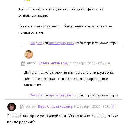
А не пользуюсь сейчас, т.к. перевела все фиалки на
фитильный полив.
Кстати, и мыть фиалочки с обложенным вокруг них мхом
намного легче.
Войдите
или
зарегистрируйтесь
, чтобы отправлять комментарии
Автор:
Елена Бетанели
, 12 декабря, 2009 - 07:58
#
Да Татьяна ,хоть мою и не так часто, но очень удобно,
земля не вымывается и не стекает на горшок, все
чистенько.
Войдите
или
зарегистрируйтесь
, чтобы отправлять комментарии
Автор:
Вера Счастливцева
, 11 декабря, 2009 - 19:57
#
Елена, а на втором фото какой сорт? У него темно-синие цветочки
в виде розочки?