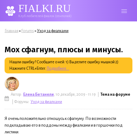
FIALKI.RU
Клуб любителей фиалок (сенполий)
Вы здесь
»
»
Главная
Forums
Уход за фиалками
Мох сфагнум, плюсы и минусы.
Нашли ошибку? Сообщите о ней: 1) Выделите ошибку мышкой 2)
Нажмите CTRL+Enter.
Подробнее...
Автор:
Елена Бетанели
, 10 декабря, 2009 - 11:19 |
Тема на форуме
| Форумы:
Уход за фиалками
Я очень положительно отношусь к сфагнуму. По возможности
подкладываю его в поддоны между фиалками и в горшочки под
листики: