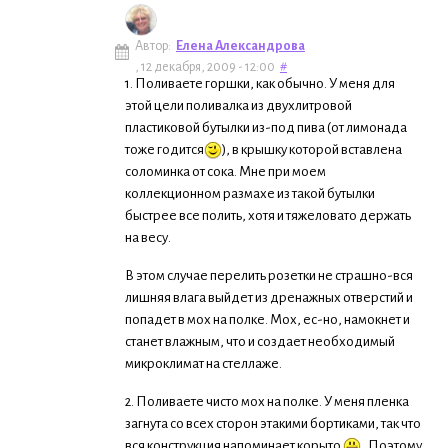
Автор:
Елена Александрова
, 12 декабря, 2009 - 12:00
#
1. Поливаете горшки, как обычно. У меня для
этой цели поливалка из двухлитровой
пластиковой бутылки из-под пива (от лимонада
тоже годится
), в крышку которой вставлена
соломинка от сока. Мне при моем
коллекционном размахе из такой бутылки
быстрее все полить, хотя и тяжеловато держать
на весу.
В этом случае перелить розетки не страшно-вся
лишняя влага выйдет из дренажных отверстий и
попадет в мох на полке. Мох, ес-но, намокнет и
станет влажным, что и создает необходимый
микроклимат на стеллаже.
2. Поливаете чисто мох на полке. У меня пленка
загнута со всех сторон этакими бортиками, так что
вся конструкция напоминает корыто
. Поэтому