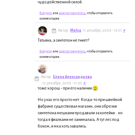
чудодейственной силой.
Войдите
или
зарегистрируйтесь
, чтобы отправлять
комментарии
Автор:
Melva
, 11 декабря, 2009 - 19:51
#
Татьяна, а синтепон не гниет?
Войдите
или
зарегистрируйтесь
, чтобы отправлять
комментарии
Автор:
Елена Александрова
, 12 декабря, 2009 - 11:05
#
тоже хорош - при его наличии
Но у нас его просто нет. Когда-то при швейной
фабрике существовал магазин, они обрезки
синтепона мешками продавали за копейки... но
тогда я фиалками не занималась. А тут лес под
боком, и мха хоть завались.