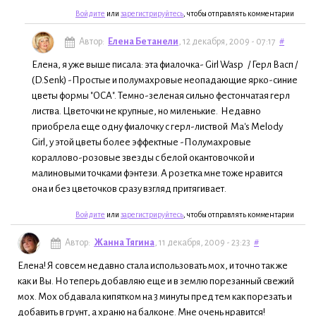
Войдите
или
зарегистрируйтесь
, чтобы отправлять комментарии
Автор:
Елена Бетанели
, 12 декабря, 2009 - 07:17
#
Елена, я уже выше писала: эта фиалочка- Girl Wasp / Герл Васп /
(D.Senk) -Простые и полумахровые неопадающие ярко-синие
цветы формы "ОСА". Темно-зеленая сильно фестончатая герл
листва. Цветочки не крупные, но миленькие. Недавно
приобрела еще одну фиалочку с герл-листвой Ma's Melody
Girl, у этой цветы более эффектные -Полумахровые
кораллово-розовые звезды с белой окантовочкой и
малиновыми точками фэнтези. А розетка мне тоже нравится
она и без цветочков сразу взгляд притягивает.
Войдите
или
зарегистрируйтесь
, чтобы отправлять комментарии
Автор:
Жанна Тягина
, 11 декабря, 2009 - 23:23
#
Елена! Я совсем недавно стала использовать мох, и точно так же
как и Вы. Но теперь добавляю еще и в землю порезанный свежий
мох. Мох обдавала кипятком на 3 минуты пред тем как порезать и
добавить в грунт, а храню на балконе. Мне очень нравится!