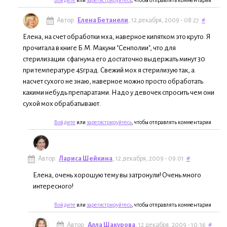
Автор:
Елена Бетанели
, 12 декабря, 2009 - 08:27
#
Елена, на счет обработки мха, наверное кипятком это круто. Я
прочитала в книге Б.М. Макуни "Сенполии", что для
стерилизации сфагнума его достаточно выдержать минут 30
при температуре 45град. Свежий мох я стерилизую так, а
насчет сухого не знаю, наверное можно просто обработать
какими небудь препаратами. Надо у девочек спросить чем они
сухой мох обрабатывают.
Войдите
или
зарегистрируйтесь
, чтобы отправлять комментарии
Автор:
Лариса Шейкина
, 12 декабря, 2009 - 09:01
#
Елена, очень хорошую тему вы затронули! Очень много
интересного!
Войдите
или
зарегистрируйтесь
, чтобы отправлять комментарии
Автор:
Алла Шакурова
, 12 декабря, 2009 - 10:36
#