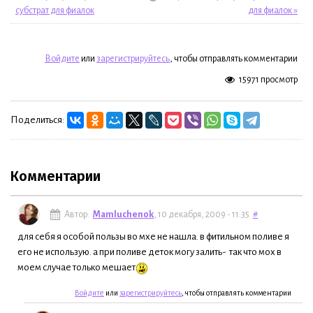
субстрат для фиалок
для фиалок »
Войдите
или
зарегистрируйтесь
, чтобы отправлять комментарии
15971 просмотр
Поделиться:
Комментарии
Автор:
Mamluchenok
, 10 декабря, 2009 - 11:35
#
для себя я особой пользы во мхе не нашла. в фитильном поливе я
его не использую. а при поливе деток могу залить- так что мох в
моем случае только мешает
Войдите
или
зарегистрируйтесь
, чтобы отправлять комментарии