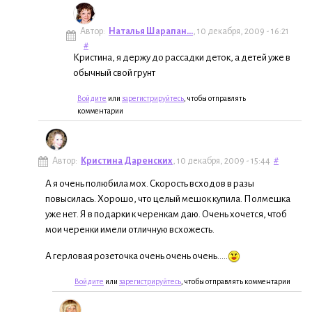
Автор:
Наталья Шарапан...
, 10 декабря, 2009 - 16:21
#
Кристина, я держу до рассадки деток, а детей уже в
обычный свой грунт
Войдите
или
зарегистрируйтесь
, чтобы отправлять
комментарии
Автор:
Кристина Даренских
, 10 декабря, 2009 - 15:44
#
А я очень полюбила мох. Скорость всходов в разы
повысилась. Хорошо, что целый мешок купила. Полмешка
уже нет. Я в подарки к черенкам даю. Очень хочется, чтоб
мои черенки имели отличную всхожесть.
А герловая розеточка очень очень очень.....
Войдите
или
зарегистрируйтесь
, чтобы отправлять комментарии