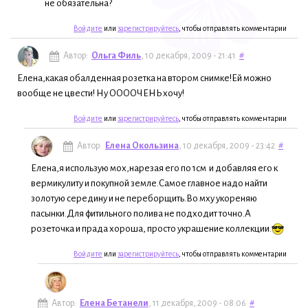
не обязательна?
Войдите
или
зарегистрируйтесь
, чтобы отправлять комментарии
Автор:
Ольга Филь
, 10 декабря, 2009 - 21:41
#
Елена,какая обалденная розетка на втором снимке!Ей можно
вообще не цвести! Ну ООООЧЕНЬ хочу!
Войдите
или
зарегистрируйтесь
, чтобы отправлять комментарии
Автор:
Елена Окользина
, 10 декабря, 2009 - 23:42
#
Елена,я использую мох,нарезая его по 1см и добавляя его к
вермикулиту и покупной земле.Самое главное надо найти
золотую середину и не переборщить.Во мху укореняю
пасынки.Для фитильного полива не подходит точно.А
розеточка и прада хороша, просто украшение коллекции.
Войдите
или
зарегистрируйтесь
, чтобы отправлять комментарии
Автор:
Елена Бетанели
, 11 декабря, 2009 - 08:06
#