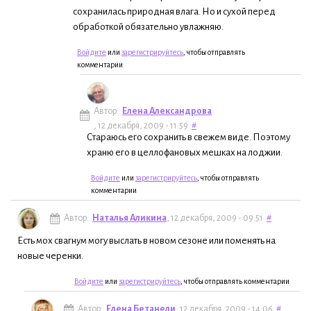
сохранилась природная влага. Но и сухой перед
обработкой обязательно увлажняю.
Войдите
или
зарегистрируйтесь
, чтобы отправлять
комментарии
Автор:
Елена Александрова
, 12 декабря, 2009 - 11:59
#
Стараюсь его сохранить в свежем виде. Поэтому
храню его в целлофановых мешках на лоджии.
Войдите
или
зарегистрируйтесь
, чтобы отправлять
комментарии
Автор:
Наталья Аликина
, 12 декабря, 2009 - 09:51
#
Есть мох свагнум могу выслать в новом сезоне или поменять на
новые черенки.
Войдите
или
зарегистрируйтесь
, чтобы отправлять комментарии
Автор:
Елена Бетанели
, 12 декабря, 2009 - 14:06
#