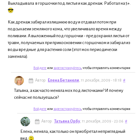
Выкладывала в горшочки под листья и как дренаж. Работал на 5+.
Как дренаж забирал излишнюю воду и отдавал потом при
подсыхаеии земляного кома, что увеличивало время между
поливами. А выложенный под горшочки - предохранял листья от
травм, получаемых при прикосновении с горшочком и забирал из
воды вредные для растения соли (этот мох периодически
заменяла).
Войдите
или
зарегистрируйтесь
, чтобы отправлять комментарии
Автор:
Елена Бетанели
, 11 декабря, 2009 - 18:18
#
Татьяна, а как часто меняла мох под листочками? И почему
сейчас не пользуешься?
Войдите
или
зарегистрируйтесь
, чтобы отправлять комментарии
Автор:
Татьяна Орбу
, 11 декабря, 2009 - 23:06
#
Елена, меняла, как только он приобретал неприглядный
вид.