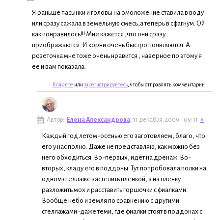
Я раньше пасынки и головы на омоложение ставила в воду
или сразу сажала в земельную смесь,а теперь в сфагнум. Ой
как понравилось!!! Мне кажется ,что они сразу
приображаются. И корни очень быстро появляются. А
розеточка мне тоже очень нравится , наверное по этому я
ее и вам показала.
Войдите
или
зарегистрируйтесь
, чтобы отправлять комментарии
Автор:
Елена Александрова
, 11 декабря, 2009 - 09:31
#
Каждый год летом-осенью его заготовляем, благо, что
его у нас полно. Даже не представляю, как можно без
него обходиться. Во-первых, идет на дренаж. Во-
вторых, кладу его в поддоны. Тут попробовала полки на
одном стеллаже застелить пленкой, а на пленку
разложить мох и расставить горшочки с фиалками.
Вообще небо и земля по сравнению с другими
стеллажами-даже теми, где фиалки стоят в поддонах с