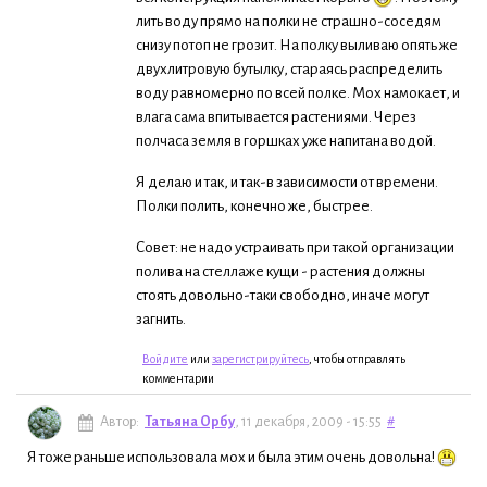
лить воду прямо на полки не страшно-соседям
снизу потоп не грозит. На полку выливаю опять же
двухлитровую бутылку, стараясь распределить
воду равномерно по всей полке. Мох намокает, и
влага сама впитывается растениями. Через
полчаса земля в горшках уже напитана водой.
Я делаю и так, и так-в зависимости от времени.
Полки полить, конечно же, быстрее.
Совет: не надо устраивать при такой организации
полива на стеллаже кущи - растения должны
стоять довольно-таки свободно, иначе могут
загнить.
Войдите
или
зарегистрируйтесь
, чтобы отправлять
комментарии
Автор:
Татьяна Орбу
, 11 декабря, 2009 - 15:55
#
Я тоже раньше использовала мох и была этим очень довольна!