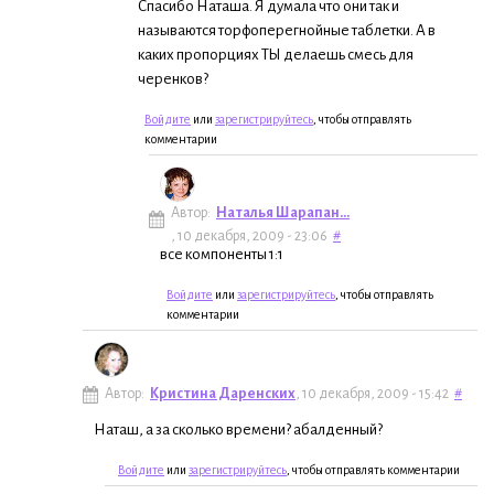
Спасибо Наташа. Я думала что они так и
называются торфоперегнойные таблетки. А в
каких пропорциях ТЫ делаешь смесь для
черенков?
Войдите
или
зарегистрируйтесь
, чтобы отправлять
комментарии
Автор:
Наталья Шарапан...
, 10 декабря, 2009 - 23:06
#
все компоненты 1:1
Войдите
или
зарегистрируйтесь
, чтобы отправлять
комментарии
Автор:
Кристина Даренских
, 10 декабря, 2009 - 15:42
#
Наташ, а за сколько времени? абалденный?
Войдите
или
зарегистрируйтесь
, чтобы отправлять комментарии