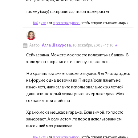
так ему (мху) так нравится, что он даже растет
Войдите
или
зарегистрируйтесь
, чтобы отправлять комментарии
Автор:
Алла Шакурова
, 10 декабря, 2009 - 17:10
#
Сейчас зима. Можете мох просто положить на балкон. В
холоде он сохранит естественную влажность.
Но хранить годами его можно и сухим. Лет 7 назад здесь
на форуме одна девочка из Питера(если память не
изменяет), написала что использовала мох 20 летней
давности, который лежал у них на чердаке дачи. Мох
сохранил свои свойства.
Храню мох в мешках в гараже. Если зимой, то просто
замерзает. А если летом, то перед использованием
высохший мох увлажняю.
Войдите
или
зарегистрируйтесь
, чтобы отправлять комментарии