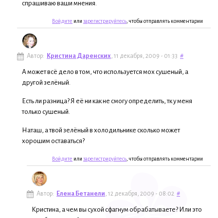
спрашиваю ваши мнения.
Войдите
или
зарегистрируйтесь
, чтобы отправлять комментарии
Автор:
Кристина Даренских
, 11 декабря, 2009 - 01:33
#
А может всё дело в том, что используется мох сушеный, а
другой зелёный.
Есть ли разница? Я её ни как не смогу определить, тк у меня
только сушеный.
Наташ, а твой зелёный в холодильнике сколько может
хорошим оставаться?
Войдите
или
зарегистрируйтесь
, чтобы отправлять комментарии
Автор:
Елена Бетанели
, 12 декабря, 2009 - 08:02
#
Кристина, а чем вы сухой сфагнум обрабатываете? Или это