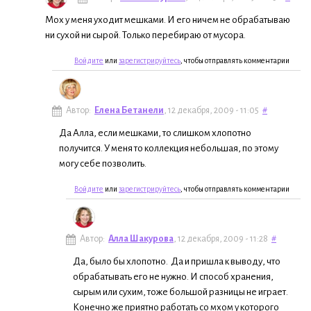
Мох у меня уходит мешками. И его ничем не обрабатываю
ни сухой ни сырой. Только перебираю от мусора.
Войдите
или
зарегистрируйтесь
, чтобы отправлять комментарии
Автор:
Елена Бетанели
, 12 декабря, 2009 - 11:05
#
Да Алла, если мешками, то слишком хлопотно
получится. У меня то коллекция небольшая, по этому
могу себе позволить.
Войдите
или
зарегистрируйтесь
, чтобы отправлять комментарии
Автор:
Алла Шакурова
, 12 декабря, 2009 - 11:28
#
Да, было бы хлопотно. Да и пришла к выводу, что
обрабатывать его не нужно. И способ хранения,
сырым или сухим, тоже большой разницы не играет.
Конечно же приятно работать со мхом у которого