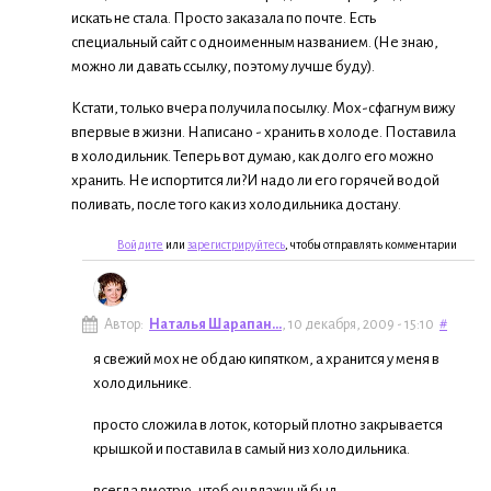
искать не стала. Просто заказала по почте. Есть
специальный сайт с одноименным названием. (Не знаю,
можно ли давать ссылку, поэтому лучше буду).
Кстати, только вчера получила посылку. Мох-сфагнум вижу
впервые в жизни. Написано - хранить в холоде. Поставила
в холодильник. Теперь вот думаю, как долго его можно
хранить. Не испортится ли?И надо ли его горячей водой
поливать, после того как из холодильника достану.
Войдите
или
зарегистрируйтесь
, чтобы отправлять комментарии
Автор:
Наталья Шарапан...
, 10 декабря, 2009 - 15:10
#
я свежий мох не обдаю кипятком, а хранится у меня в
холодильнике.
просто сложила в лоток, который плотно закрывается
крышкой и поставила в самый низ холодильника.
всегда вмотрю, чтоб он влажный был.