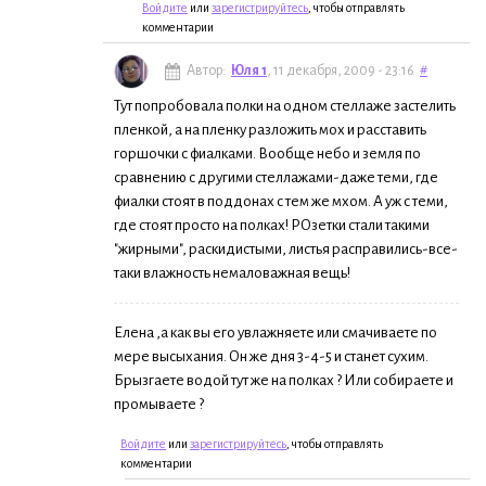
Войдите
или
зарегистрируйтесь
, чтобы отправлять
комментарии
Автор:
Юля 1
, 11 декабря, 2009 - 23:16
#
Тут попробовала полки на одном стеллаже застелить
пленкой, а на пленку разложить мох и расставить
горшочки с фиалками. Вообще небо и земля по
сравнению с другими стеллажами-даже теми, где
фиалки стоят в поддонах с тем же мхом. А уж с теми,
где стоят просто на полках! РОзетки стали такими
"жирными", раскидистыми, листья расправились-все-
таки влажность немаловажная вещь!
Елена ,а как вы его увлажняете или смачиваете по
мере высыхания. Он же дня 3-4-5 и станет сухим.
Брызгаете водой тут же на полках ? Или собираете и
промываете ?
Войдите
или
зарегистрируйтесь
, чтобы отправлять
комментарии