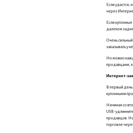
Если удастся, 
через Интернет
Если купонные
далеком задне
Очень сильный 
заказывать у н
Но можно кажд
продавцами, к
Интернет-зак
В первый день 
купонными пр
Начиная со вт
USB-удлинните
продавцов. На
торговле чере