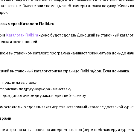
 на выставке. Вместе они с помощью веб-камеры делают покупку. Живая кли
арок.
зы через Каталоги Fialki.ru
ки в
Каталогах Fialki.ru
нужно будет сделать Донецкий выставочный каталог. 
ецка и окрестностей.
цком выставочном каталоге программа начинает принимать за день до нач
цкий выставочный каталог стоит на странице Fialki.ru/don. Если дончанка:
т придти на выставку
т прислать подругу-курьера на выставку
т дождаться очереди у заказ через веб-камеру
амостоятельно сделать заказ через выставочный каталог с доставкой курь
ьерами
 не до развоза выставочных интернет заказов (через веб-камеру и курьера