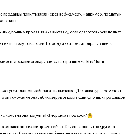
ные продавцы принять заказ через веб-камеру. Например, поднятый
ка заняты.
ть купонным продавцам на выставку, если флаг готовности поднят.
ет ее по столу с фиалками. По ходу дела ломая понравившиеся
мость доставки оговаривается на странице Fialki.ru/don и
смогут сделать он-лайн заказ на выставке. Доставка курьером стоит
у, то она сможет через веб-камеру все коллекции купонных продавцов
е хочет ли она получить 1-2 черенка в подарок?
ожет заказать фиалки прямо сейчас. Клиентка звонит подруге на
идит через веб-камеру свою улыбающуюся знакомую, которая только