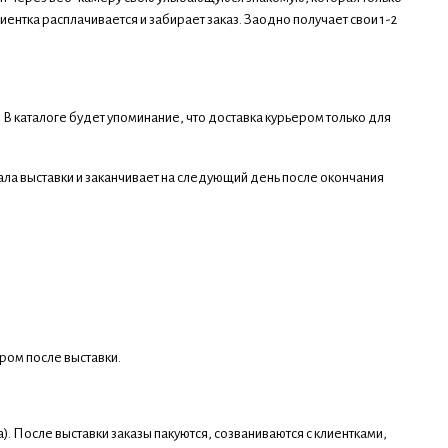
ентка расплачивается и забирает заказ. Заодно получает свои 1-2
В каталоге будет упоминание, что доставка курьером только для
ала выставки и заканчивает на следующий день после окончания
ером после выставки.
). После выставки заказы пакуются, созваниваются с клиентками,