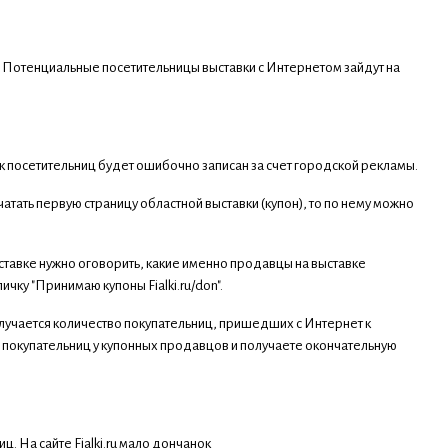
. Потенциальные посетительницы выставки с Интернетом зайдут на
ток посетительниц будет ошибочно записан за счет городской рекламы.
атать первую страницу областной выставки (купон), то по нему можно
ыставке нужно оговорить, какие именно продавцы на выставке
ку "Принимаю купоны Fialki.ru/don".
олучается количество покупательниц, пришедших с Интернет к
покупательниц у купонных продавцов и получаете окончательную
иц. На сайте Fialki.ru мало дончанок