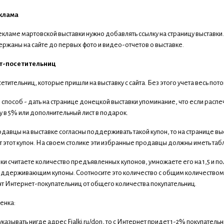
клама
екламе мартовской выставки нужно добавлять ссылку на страницу выставки
держаны на сайте до первых фото и видео-отчетов о выставке.
т-посетительниц
етительниц, которые пришли на выставку с сайта. Без этого учета весь по
способ - дать на странице донецкой выставки упоминание, что если распеч
у в 5% или дополнительный лист в подарок.
одавцы на выставке согласны поддерживать такой купон, то на странице в
тот купон. На своем столике эти избранные продавцы должны иметь таблич
ки считаете количество предъявленных купонов, умножаете его на 1,5 и п
ддерживающим купоны. Соотносите это количество с общим количеством 
нт Интернет-покупательниц от общего количества покупательниц.
енка:
указывать нигде адрес Fialki.ru/don, то с Интернет придет 1-2% покупательн