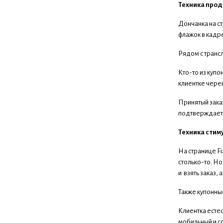
Техника прод
Дончанка на с
флажок в кадре
Рядом с транс
Кто-то из купо
клиентке чере
Принятый заказ
подтверждаетс
Техника стим
На странице Fi
столько-то. Но
и взять заказ, 
Также купонны
Клиентка естес
мобильный и с