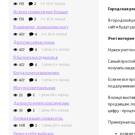
155
2
1 ч. 15 м. назад
Городская ре
Из всех сервисов мне больше
155
2
1 ч. 35 м. назад
В городской р
Я например, полноценно могу
сайт и будут у
427
4
2 ч. 24 м. назад
Учет интерне
Дагестан сейчас очень
427
4
1 день 3 ч. назад
Нужен учет пос
Я бы поехала отдыхать в
Самый простой 
427
4
1 день 3 ч. назад
получить скидк
Когда хочется выключить
Если не все пр
427
4
1 день 3 ч. назад
поддерживают э
Могу посоветовать вам
33
2
1 день 18 ч. назад
В конце выстав
Да просто купите классические
продавцам, по
33
2
1 день 18 ч. назад
цифру - проце
Логика в ваших словах есть.
Примерная оц
108
2
1 день 20 ч. назад
Лично я себе выбрала
если не 