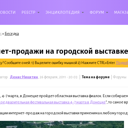
ОВОСТИ
РЕЕСТР
ЭНЦИКЛОПЕДИЯ
ФОРУМ
МАГАЗ
»
s
Беседка
ет-продажи на городской выставке
? Сообщите о ней: 1) Выделите ошибку мышкой 2) Нажмите CTRL+Enter.
Подроб
втор:
Денис Никитин
, 26 февраля, 2011 - 20:03 |
Тема на форуме
| Форумы
4-7 марта, в Донецке пройдет областная выставка фиалок. Если собираем
редварительная фестивальная выставка 4-7 марта в Донецке
", то самое 
ации интернет-продаж на городской выставки применима к любому городу,