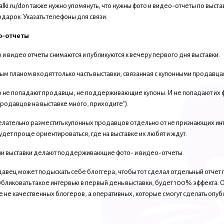
ialki.ru/don также нужно упомянуть, что нужны фото и видео-отчеты по в
дарок. Указать телефоны для связи.
о-отчеты
и видео отчеты снимаются и публикуются к вечеру первого дня выставки.
ым планом входят только часть выставки, связанная с купонными продавца
р не попадают продавцы, не поддерживающие купоны. И не попадают их ф
продавцов на выставке много, приходите").
елательно разместить купонных продавцов отдельно от не признающих ин
дет проще ориентироваться, где на выставке их любят и ждут.
ни выставки делают поддерживающие фото- и видео-отчеты.
вец может подыскать себе блоггера, чтобы тот сделал отдельный отчет по
убликовать такое интервью в первый день выставки, будет 100% эффекта. 
 не качественных блогеров, а оперативных, которые смогут сделать опубл