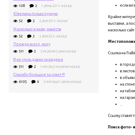
если вез
108
2
1 день 20 ч. назад
Ювелиры только ручную
Крайне интере
52
2
3 дня 20 ч. назад
выставки, а по
Насколько я знаю, нанести
насколько сайт
52
2
3 дня 22 ч. назад
Местоположе
Прежде всего, могу
511
2
3 недели 3 дня назад
Ссылка на Fialk
Я не столь давно орхидеи и
в город
511
2
1 месяц 2 недели назад
в листо
Спасибо большое за совет !!!
в объяв
6105
6
2 месяца 1 день назад
на стен
на табл
на гара
...
Ссылку ставят 
Поиск фото- 