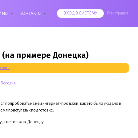
ИНЫ
КОНТАКТЫ
ВХОД В СИСТЕМУ
Регистрация
 (на примере Донецка)
нее...
:
Беседка
ся попробовать на ней интернет-продажи, как это было указано в
время приступать к подготовке.
 а не только к Донецку: