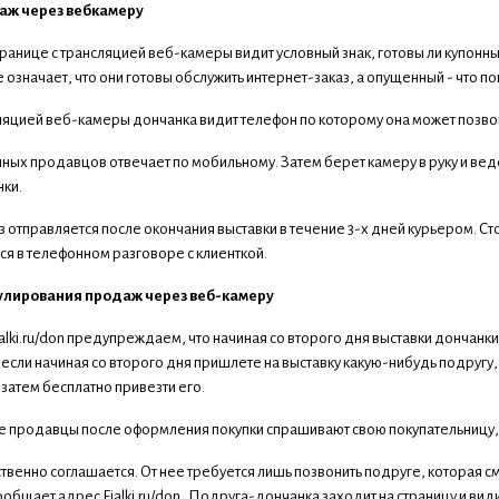
аж через вебкамеру
транице с трансляцией веб-камеры видит условный знак, готовы ли купон
 означает, что они готовы обслужить интернет-заказ, а опущенный - что по
ляцией веб-камеры дончанка видит телефон по которому она может позвони
нных продавцов отвечает по мобильному. Затем берет камеру в руку и вед
нки.
 отправляется после окончания выставки в течение 3-х дней курьером. Стои
я в телефонном разговоре с клиенткой.
улирования продаж через веб-камеру
alki.ru/don предупреждаем, что начиная со второго дня выставки дончанки 
 если начиная со второго дня пришлете на выставку какую-нибудь подруг
а затем бесплатно привезти его.
е продавцы после оформления покупки спрашивают свою покупательницу, н
твенно соглашается. От нее требуется лишь позвонить подруге, которая см
ообщает адрес Fialki.ru/don . Подруга-дончанка заходит на страницу и в