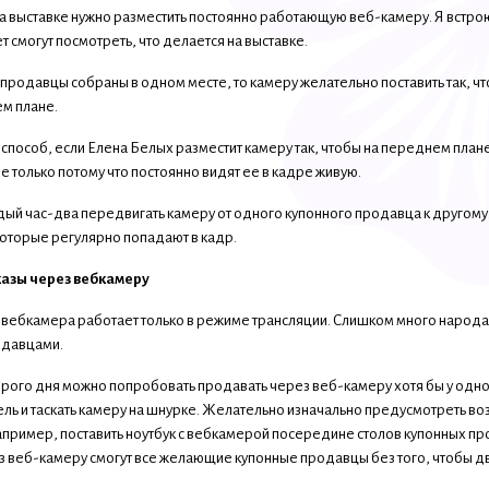
на выставке нужно разместить постоянно работающую веб-камеру. Я встрою
 смогут посмотреть, что делается на выставке.
 продавцы собраны в одном месте, то камеру желательно поставить так, 
м плане.
способ, если Елена Белых разместит камеру так, чтобы на переднем плане
ее только потому что постоянно видят ее в кадре живую.
ый час-два передвигать камеру от одного купонного продавца к другом
оторые регулярно попадают в кадр.
азы через вебкамеру
вебкамера работает только в режиме трансляции. Слишком много народа и
одавцами.
орого дня можно попробовать продавать через веб-камеру хотя бы у одно
ль и таскать камеру на шнурке. Желательно изначально предусмотреть 
пример, поставить ноутбук с вебкамерой посередине столов купонных прод
з веб-камеру смогут все желающие купонные продавцы без того, чтобы дви