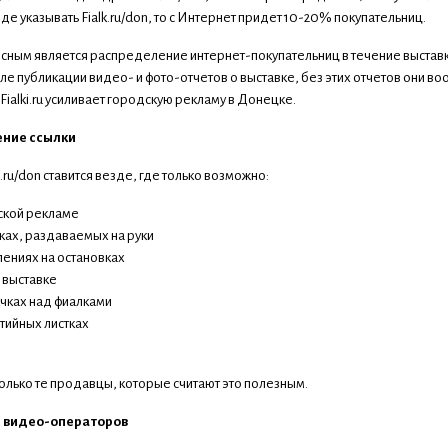
де указывать Fialk.ru/don, то с Интернет придет 10-20% покупательниц.
сным является распределение интернет-покупательниц в течение выставк
сле публикации видео- и фото-отчетов о выставке, без этих отчетов они в
 Fialki.ru усиливает городскую рекламу в Донецке.
ние ссылки
i.ru/don ставится везде, где только возможно:
ской рекламе
вках, раздаваемых на руки
лениях на остановках
е выставке
ичках над фиалками
нтийных листках
только те продавцы, которые считают это полезным.
и видео-операторов