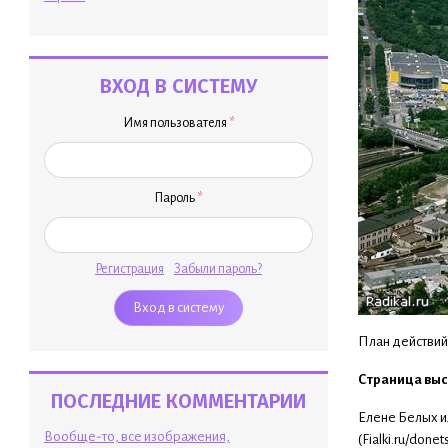
ВХОД В СИСТЕМУ
Имя пользователя
*
Пароль
*
Регистрация
Забыли пароль?
План действий
Страница выс
ПОСЛЕДНИЕ КОММЕНТАРИИ
Елене Белых ил
Вообще-то, все изображения,
(Fialki.ru/donetsk