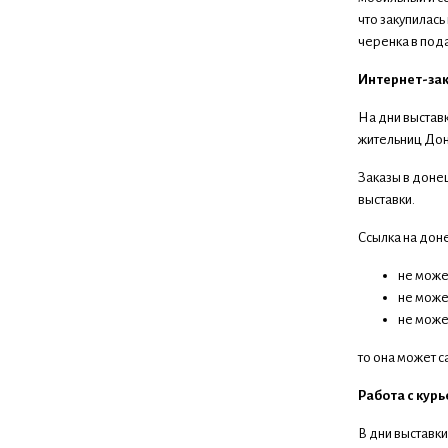
что закупилась
черенка в под
Интернет-зака
На дни выстав
жительниц Дон
Заказы в доне
выставки.
Ссылка на доне
не може
не може
не може
то она может с
Работа с кур
В дни выставки