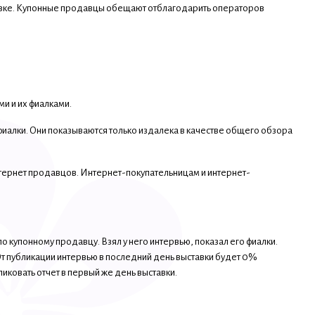
ыставке. Купонные продавцы обещают отблагодарить операторов
ми и их фиалками.
иалки. Они показываются только издалека в качестве общего обзора
тернет продавцов. Интернет-покупательницам и интернет-
 купонному продавцу. Взял у него интервью, показал его фиалки.
От публикации интервью в последний день выставки будет 0%
иковать отчет в первый же день выставки.