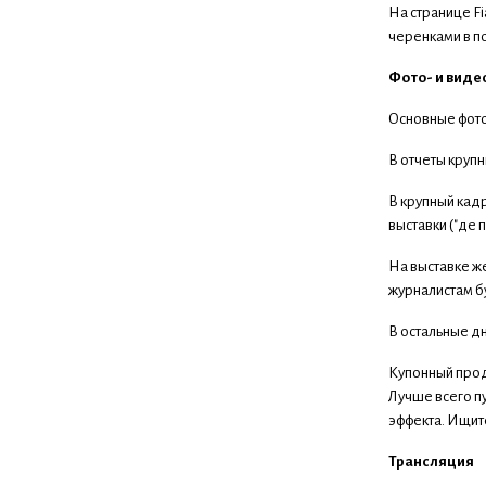
На странице F
черенками в по
Фото- и виде
Основные фото 
В отчеты крупн
В крупный кад
выставки ("де 
На выставке ж
журналистам бу
В остальные д
Купонный прода
Лучше всего п
эффекта. Ищите
Трансляция