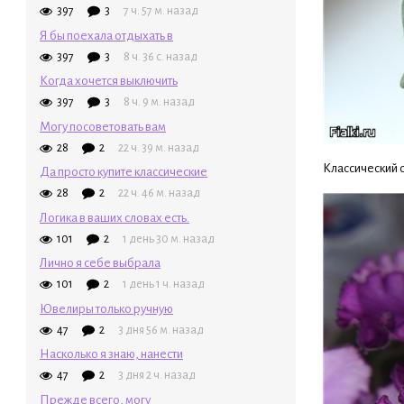
397
3
7 ч. 57 м. назад
Я бы поехала отдыхать в
397
3
8 ч. 36 с. назад
Когда хочется выключить
397
3
8 ч. 9 м. назад
Могу посоветовать вам
28
2
22 ч. 39 м. назад
Классический с
Да просто купите классические
28
2
22 ч. 46 м. назад
Логика в ваших словах есть.
101
2
1 день 30 м. назад
Лично я себе выбрала
101
2
1 день 1 ч. назад
Ювелиры только ручную
47
2
3 дня 56 м. назад
Насколько я знаю, нанести
47
2
3 дня 2 ч. назад
Прежде всего, могу