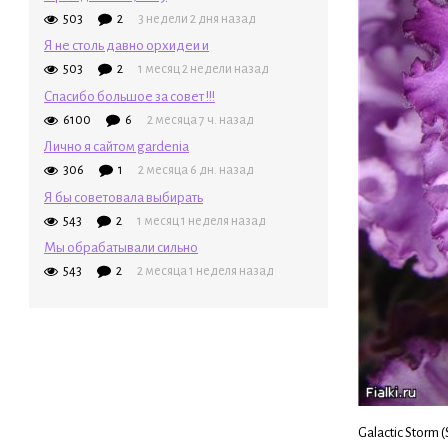
503
2
3 недели 2 дня назад
Я не столь давно орхидеи и
503
2
1 месяц 2 недели назад
Спасибо большое за совет !!!
6100
6
2 месяца 7 ч. назад
Лично я сайтом gardenia
306
1
2 месяца 6 дн. назад
Я бы советовала выбирать
543
2
1 месяц 1 неделя назад
Мы обрабатывали сильно
543
2
2 месяца 1 неделя назад
Galactic Storm (