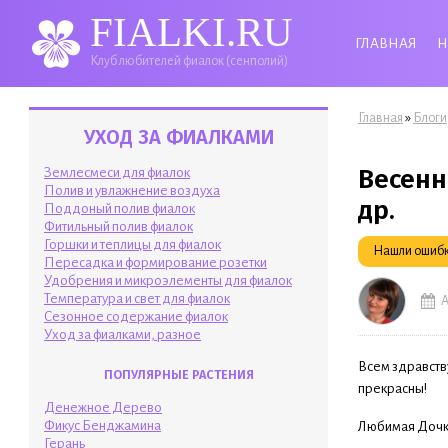
FIALKI.RU
ГЛАВНАЯ
Н
Клуб любителей фиалок (сенполий)
Вы здесь
»
Главная
Блоги
УХОД ЗА ФИАЛКАМИ
Весенн
Землесмеси для фиалок
Полив и увлажнение воздуха
др.
Поддоный полив фиалок
Фитильный полив фиалок
Горшки и теплицы для фиалок
Нашли ошибку
Пересадка и формирование розетки
Удобрения и микроэлементы для фиалок
Температура и свет для фиалок
А
Сезонное содержание фиалок
Уход за фиалками, разное
Всем здравству
ПОПУЛЯРНЫЕ РАСТЕНИЯ
прекрасны!
Денежное Дерево
Фикус Бенджамина
Любимая Дочка
Герань