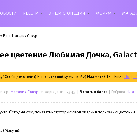
ОВОСТИ
РЕЕСТР
ЭНЦИКЛОПЕДИЯ
ФОРУМ
МАГАЗ
»
Блог Наталия Сокур
ее цветение Любимая Дочка, Galactic
? Сообщите о ней: 1) Выделите ошибку мышкой 2) Нажмите CTRL+Enter.
Подроб
втор:
Наталия Сокур
, 21 марта, 2011 - 23:45 |
Запись в блоге
| Рубрика:
Фото 
йте! Сегодня хочу показать некоторые свои фиалки в полном их цветении.
 (Макуни):