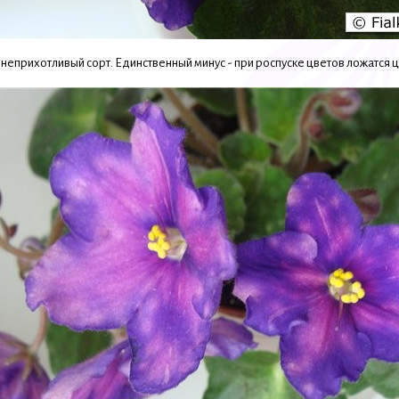
неприхотливый сорт. Единственный минус - при роспуске цветов ложатся 